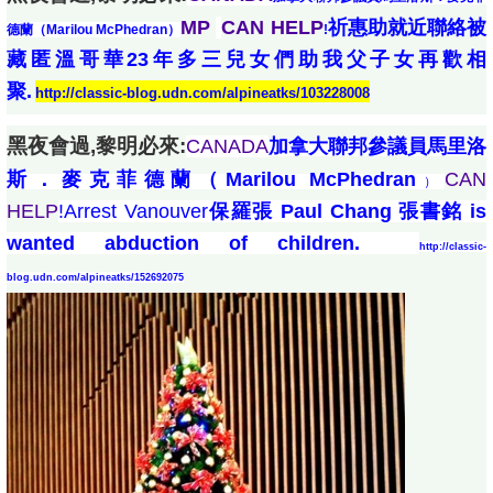
MP
CAN HELP
祈惠助就近聯絡被
德蘭（Marilou McPhedran）
!
藏匿溫哥華23年多三兒女們助我父子女再歡相
聚.
http://classic-blog.udn.com/alpineatks/103228008
黑夜會過,黎明必來:
CANADA
加拿大聯邦參議員馬里洛
斯．麥克菲德蘭（Marilou McPhedran
CAN
）
HELP
!Arrest Vanouver
保羅張 Paul Chang 張書銘 is
wanted abduction of children.
http://classic-
blog.udn.com/alpineatks/152692075