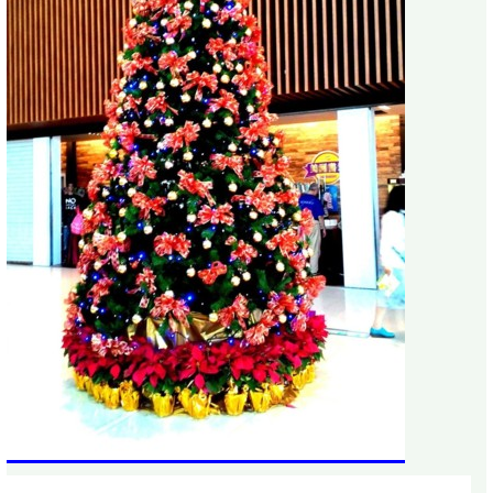
http://classic-blog.udn.com/alpineatks/154182419