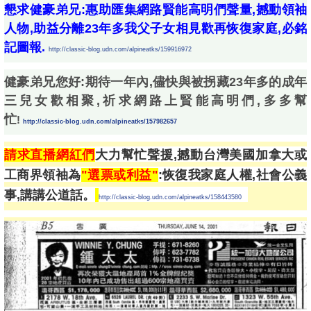
懇求健豪弟兄:惠助匯集網路賢能高明們聲量,撼動領袖
人物,助益分離23年多我父子女相見歡再恢復家庭,必銘
記圖報.
http://classic-blog.udn.com/alpineatks/159916972
健豪弟兄您好:期待一年內,儘快與被拐藏23年多的成年
三兒女歡相聚,祈求網路上賢能高明們,多多幫
忙
!
http://classic-blog.udn.com/alpineatks/157982657
請求直播網紅們
大力幫忙聲援,撼動台灣美國加拿大或
工商界領袖為
"選票或利益"
:恢復我家庭人權,社會公義
事,講講公道話。
http://classic-blog.udn.com/alpineatks/158443580