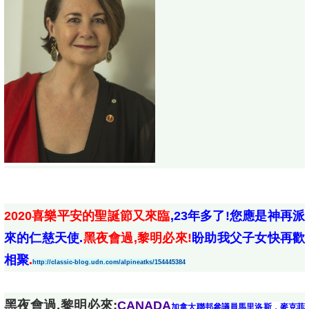
2020喜樂平安的聖誕節又來臨
,23年多了!您應是神再派
來的仁慈天使.
黑夜會過,黎明必來!
盼助我父子女快再歡
相聚
.
http://classic-blog.udn.com/alpineatks/154445384
黑夜會過,黎明必來:
CANADA
加拿大聯邦參議員馬里洛斯．麥克菲