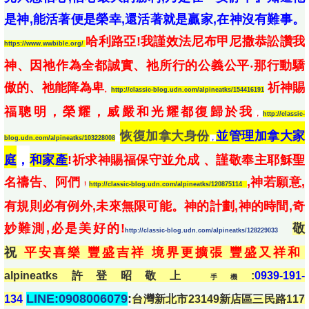
是神,能活著便是榮幸,還活著就是贏家,在神沒有難事。
哈利路亞!我謹效法尼布甲尼撒恭訟讚我
https://www.wwbible.org/
神、因祂作為全都誠實、祂所行的公義公平‧那行動驕
傲的、祂能降為卑
祈神賜
。
http://classic-blog.udn.com/alpineatks/154416191
福聰明，榮耀，威嚴和光耀都復歸於我
，
http://classic-
恢復加拿大身份
並管理加拿大家
blog.udn.com/alpineatks/103228008
，
庭
，
和家產
!祈求神賜福保守並允成 、謹敬奉主耶穌聖
名禱告、阿們
,神若願意,
!
http://classic-blog.udn.com/alpineatks/120875114
有規則必有例外,未來無限可能。神的計劃,神的時間,奇
妙難測,必是美好的!
敬
http://classic-blog.udn.com/alpineatks/128229033
祝
平安喜樂 豐盛吉祥 境界更擴張 豐盛又祥和
alpineatks
許登昭敬上
:
0939-191-
手機
LINE:0908006079
:
134
台灣新北市23149
新店區三民路
117