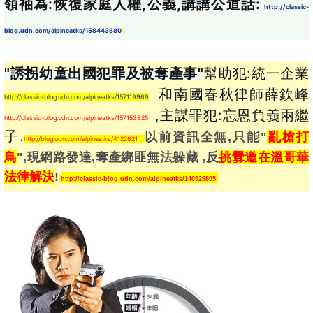
領袖為:恢復家庭人權,公義,講講公道話: 
http://classic-
blog.udn.com/alpineatks/158443580
"誘拐幼童出國犯罪及被奪產事"
幫助犯:統一企業
 和南國春秋律師薛欽峰
http://classic-blog.udn.com/alpineatks/157119969
 ,主謀罪犯:忘恩負義兩繼
http://classic-blog.udn.com/alpineatks/157153825
子.
以前資訊全無,只能"
亂槍打
http://blog.udn.com/alpineatks/4122621
鳥
",現網路發達,奪產綁匪無法躲藏 ,反
挑釁邀在溫哥華
法律解決
!
http://classic-blog.udn.com/alpineatks/140929805