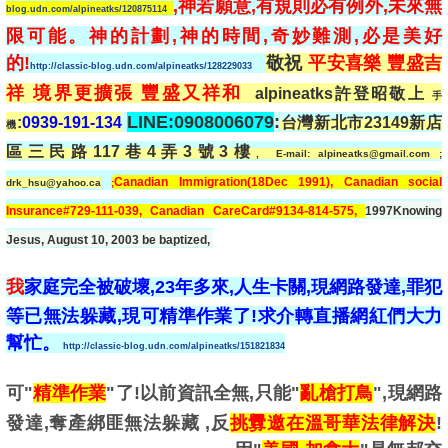
,神若願意,有規則必有例外,未來無
blog.udn.com/alpineatks/120875114
限可能。神的計劃,神的時間,奇妙難測,必是美好
的!
敬祝
平安喜樂 豐盛吉
http://classic-blog.udn.com/alpineatks/128229033
祥 境界更擴張 豐盛又祥和
alpineatks
許登昭敬上
手
LINE:0908006079
:
:
0939-191-134
台灣新北市23149
新店
機
區三民路
117
巷
4
弄
3
號
3
樓
,
E-mail: alpineatks@gmail.com ;
Canadian Immigration(18Dec 1991), Canadian social
drk_hsu@yahoo.ca
;
Insurance#729-111-039, Canadian CareCard#9134-814-575
,
1997Knowing
Jesus, August 10, 2003 be baptized,
我
家庭完全被破壞,23年多來,人生卡關,現網路發達,罪犯
等已無法躲藏,現可精準作業了!求介轉直播網紅們大力
幫忙。
http://classic-blog.udn.com/alpineatks/151821834
可"
精準作業
"了!以前資訊全無,只能"
亂槍打鳥
",現網路
發達,奪產綁匪無法躲藏 ,反
挑釁邀在溫哥華法律解決
! 