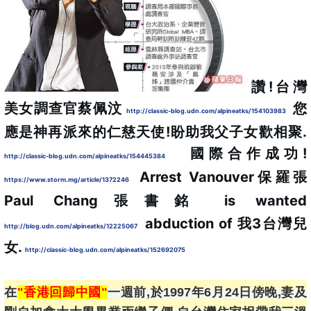
讚!台灣
美女調查官蔡佩汶 
 您
http://classic-blog.udn.com/alpineatks/154103983
應是神再派來的仁慈天使!盼助我父子女歡相聚. 
國際合作成功! 
http://classic-blog.udn.com/alpineatks/154445384
Arrest Vanouver保羅張
https://www.storm.mg/article/1372246
Paul Chang張書銘 is wanted 
 abduction of 我3台灣兒
http://blog.udn.com/alpineatks/12225067
女. 
http://classic-blog.udn.com/alpineatks/152692075
在
"香港回歸中國"
一週前,於1997年6月24日傍晚,妻及