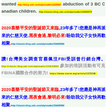
wanted
abduction of 3 BCＣ
http://blog.udn.com/alpineatks/12225067
anadian children.
http://classic-blog.udn.com/alpineatks/152692075
2020喜樂平安的聖誕節又來臨
,23年多了!您應是神再派
來的仁慈天使.
黑夜會過,黎明必來!
盼助我父子女快再歡
相聚
.
http://classic-blog.udn.com/alpineatks/154445384
讚!台灣美女調查官蔡佩汶FBI受訓曾行銷台灣。
參加的培訓活動有可見
http://classic-blog.udn.com/alpineatks/154103983
FBINA國際合作的努力!
https://www.storm.mg/article/1372246
2020喜樂平安的聖誕節又來臨
,23年多了!您應是神再派
來的仁慈天使.
黑夜會過,黎明必來!
盼助我父子女快再歡
相聚
.
http://classic-blog.udn.com/alpineatks/154445384