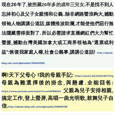
現在26年了
,
不是找不到人
被拐藏26年多的成年三兒女,
忘掉初心及父子女親情和公義..除非網路聲浪夠大,撼動
領袖人物講講公道話,媒體推波助瀾,才能使他們惡行無
法隱藏需得面對了. 所以必需請求直播網紅們大力幫忙
聲援,撼動台灣美國加拿大或工商界領袖為"選票或利
益":恢復我家庭人權,社會公義事,講講公道話!
http://classic-
blog.udn.com/alpineatks/158443580
啊!天下父母心 !
我的母親手記: 
https://youtu.be/ZoN3v4HTCCg
母親為難選擇後的掛念
,
與
懸慮
.全能囧爸: 
父親為兒子安排相親
,
https://www.youtube.com/watch?v=uvUW1R9tlhA
搞定工作
,
登上螢屏
,
高唱一曲光明歌
,
鼓舞兒子
自
信
.
http://classic-blog.udn.com/alpineatks/159699709