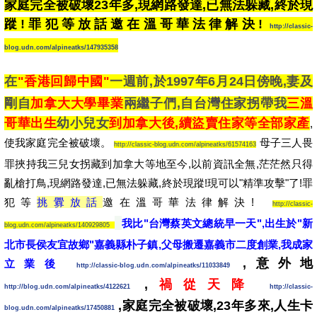
家庭完全被破壞23年多,現網路發達,已無法躲藏,終於現
蹤!罪犯等放話邀在溫哥華法律解決!
http://classic-
blog.udn.com/alpineatks/147935358
在
"香港回歸中國"
一週前,於1997年6月24日傍晚,妻及
剛自
加拿大大學畢業
兩繼子們,自台灣住家拐帶我
三溫
哥華出生
幼小兒女
到加拿大後,續盜賣住家等全部家產
,
使我家庭完全被破壞。
母子三人畏
http://classic-blog.udn.com/alpineatks/61574163
罪挾持我三兒女拐藏到加拿大等地至今,以前資訊全無,茫茫然只得
亂槍打鳥,現網路發達,已無法躲藏,終於現蹤!現可以"精準攻擊"了!罪
犯等
挑釁放話
邀在溫哥華法律解決!
http://classic-
我比"台灣蔡英文總統早一天",出生於"新
blog.udn.com/alpineatks/140929805
北市長侯友宜故鄉"嘉義縣朴子鎮,父母搬遷嘉義市二度創業,我成家
,意外地
立業後
http://classic-blog.udn.com/alpineatks/11033849
,
禍從天降
http://blog.udn.com/alpineatks/4122621
http://classic-
,家庭完全被破壞,23年多來,人生卡
blog.udn.com/alpineatks/17450881