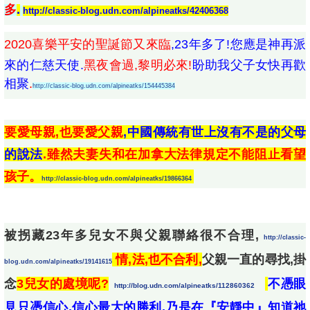
多
.
http://classic-blog.udn.com/alpineatks/42406368
2020喜樂平安的聖誕節又來臨
,23年多了!您應是神再派
來的仁慈天使.
黑夜會過,黎明必來!
盼助我父子女快再歡
相聚
.
http://classic-blog.udn.com/alpineatks/154445384
要愛母親,也要愛父親
,中國傳統有世上沒有不是的父母
的說法
.雖然夫妻失和在加拿大法律規定不能阻止看望
孩子。
http://classic-blog.udn.com/alpineatks/19866364
被
拐藏23年多兒女不與父親聯絡很不合理, 
http://classic-
情,法,也不合利,
父親一直的尋找,掛
blog.udn.com/alpineatks/19141615
念
3
兒女的處境呢?
不憑眼
http://blog.udn.com/alpineatks/112860362
見只憑信心,信心最大的勝利,乃是在『安靜中』知道祂