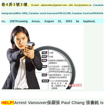
巷
4
弄
3
號
3
樓
,
E-mail: alpineatks@gmail.com ;drk_hsu@yahoo.ca
;
Canadian
Immigration(18Dec 1991), Canadian social Insurance#729-111-039, Canadian CareCard#9134-814-
1997Knowing Jesus, August 10, 2003 be baptized,
575,
H
E
LP!
Arrest Vanouver保羅張 Paul Chang 張書銘 is