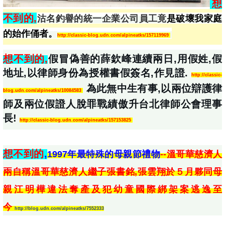
想
不到的,
沽名釣譽的統一企業公司員工竟
是破壞我家庭
的
始作俑者。
http://classic-blog.udn.com/alpineatks/157119969
想不到的,
假冒偽善的薛欽峰連續兩日,用假姓,假
地址,以律師身份為授權書假簽名,作見證. 
http://classic-
 為此無中生有事,以兩位辯護律
blog.udn.com/alpineatks/10084583
師及兩位假證人脫罪戰績傲升台北律師公會理事
長! 
http://classic-blog.udn.com/alpineatks/157153825
想不到的
,
1997年最特殊的母親節禮物
--溫哥華慈濟人
兩自稱溫哥華慈濟人繼子張書銘,張雲翔於５月夥同母
親江明樺違法奪產及犯幼童國際綁架案逃逸至
今
http://blog.udn.com/alpineatks/7552333