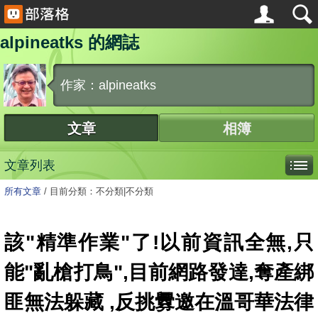
alpineatks 的網誌
作家：alpineatks
文章
相簿
文章列表
所有文章
/
目前分類：不分類|不分類
該"精準作業"了!以前資訊全無,只
能"亂槍打鳥",目前網路發達,奪產綁
匪無法躲藏 ,反挑釁邀在溫哥華法律