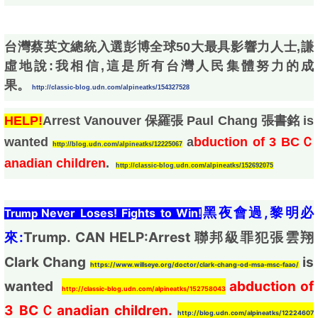
台灣蔡英文總統入選彭博全球50大最具影響力人士,謙
虛地說:我相信,這是所有台灣人民集體努力的成
果。
http://classic-blog.udn.com/alpineatks/154327528
HELP!
Arrest Vanouver 保羅張 Paul Chang 張書銘 is
wanted
a
bduction of 3 BCＣ
http://blog.udn.com/alpineatks/12225067
anadian children
.
http://classic-blog.udn.com/alpineatks/152692075
黑夜會過,黎明必
Never Loses! Fights to Win!
Trump 
來:
Trump. CAN HELP:Arrest 聯邦級罪犯張雲翔
Clark Chang 
 is 
https://www.willseye.org/doctor/clark-chang-od-msa-msc-faao/
wanted 
abduction of 
http://classic-blog.udn.com/alpineatks/152758043
3 BCＣanadian children.
http://blog.udn.com/alpineatks/12224607