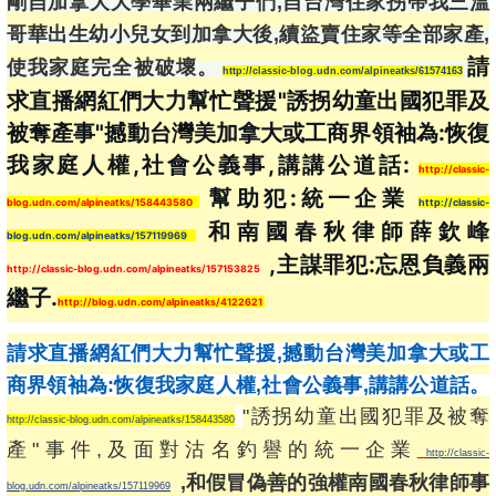
剛自加拿大大學畢業兩繼子們,自台灣住家拐帶我三溫
哥華出生幼小兒女到加拿大後,續盜賣住家等全部家產,
請
使我家庭完全被破壞。
http://classic-blog.udn.com/alpineatks/61574163
求直播網紅們大力幫忙聲援"誘拐幼童出國犯罪及
被奪產事"撼動台灣美加拿大或工商界領袖為:恢復
我家庭人權,社會公義事,講講公道話: 
http://classic-
 幫助犯:統一企業 
blog.udn.com/alpineatks/158443580
http://classic-
 和南國春秋律師薛欽峰 
blog.udn.com/alpineatks/157119969
 ,主謀罪犯:忘恩負義兩
http://classic-blog.udn.com/alpineatks/157153825
繼子.
http://blog.udn.com/alpineatks/4122621
請求直播網紅們大力幫忙聲援,撼動台灣美加拿大或工
商界領袖為:恢復我家庭人權,社會公義事,講講公道話。
"誘拐幼童出國犯罪及被奪
http://classic-blog.udn.com/alpineatks/158443580
產"事件,及面對沽名釣譽的統一企業
http://classic-
,和假冒偽善的強權南國春秋律師事
blog.udn.com/alpineatks/157119969