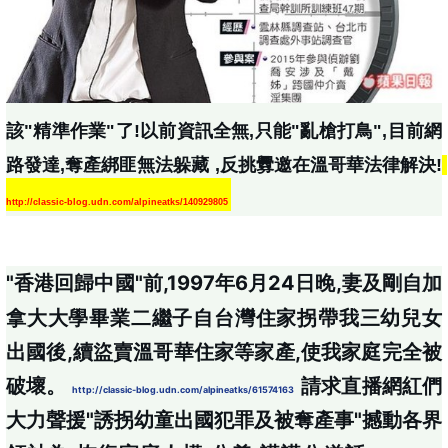
該"精準作業"了!以前資訊全無,只能"亂槍打鳥",目前網
路發達,奪產綁匪無法躲藏 ,反挑釁邀在溫哥華法律解決!
http://classic-blog.udn.com/alpineatks/140929805
"香港回歸中國"前,1997年6月24日晚,妻及剛自加
拿大大學畢業二繼子自台灣住家拐帶我三幼兒女
出國後,續盜賣溫哥華住家等家產,使我家庭完全被
破壞。 
 請求直播網紅們
http://classic-blog.udn.com/alpineatks/61574163
大力聲援"誘拐幼童出國犯罪及被奪產事"撼動各界