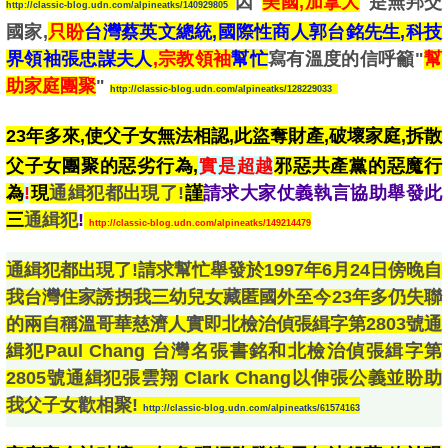
因"
美國,加拿大
"是無邦交
http://classic-blog.udn.com/alpineatks/140929805
國家,
只盼
台灣蔡英文總統,國際性商人郭台銘先生,科技
界領袖張忠謀夫人
,宗教領袖
幫忙
寫有溫度的信呼籲"
幫
助家庭團聚
" 
http://classic-blog.udn.com/alpineatks/128229033
23年多來,使父子女無法相認,此盜奪財產
,破壞家庭,拆散
父子女團聚的惡劣行為,
實是超越
邪惡共產黨的惡魔行
為
!
現
通緝犯都出現了!
謹
請求大家仗義執言協助舉發此
三
通緝犯
!
http://classic-blog.udn.com/alpineatks/149214479
通緝犯都出現了!請求幫忙舉發於1997年6月24日傍晚自
我台灣住家誘拐我三幼兒女藏匿國外至今23年多仍失聯
的兩自稱溫哥華慈濟人實即北檢治偵張緝字第2803號通
緝犯Paul Chang 台灣名張書銘和北檢治偵張緝字第
2805號通緝犯張雲翔 Clark Chang以伸張公義並盼助
我父子女歡相聚!
http://classic-blog.udn.com/alpineatks/61574163