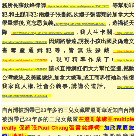
務所長薛欽峰律師
等幫助罪
http://classic-blog.udn.com/alpineatks/157153825
犯,和主謀罪犯:兩繼子張書銘,次繼子張雲翔於加拿大大
學畢業後,竟忘恩負義,
, 造禍從天
http://blog.udn.com/alpineatks/4122621
降
,我人生卡關,
http://classic-blog.udn.com/alpineatks/17450881
http://classic-
因網路發達,誘拐小孩出國及偽造文
blog.udn.com/alpineatks/139387838
書奪產通緝犯等,皆無法躲藏
http://classic-
, 現可精準作業了!
blog.udn.com/alpineatks/145329782
http://classic-
請求直播網紅們大力幫忙聲援,撼動
blog.udn.com/alpineatks/140929805
台灣總統,及美國總統,加拿大總理,或工商界領袖為:恢復
我家庭人權,社會公義事,講講公道話。
http://classic-
blog.udn.com/alpineatks/151821834
自台灣被拐帶已23年多的三兒女藏匿溫哥
華
近知自台灣
被拐帶已23年多的三兒女藏匿
在溫哥華綁匪multiple
realty 保羅張Paul Chang張書銘經營"
加欣家庭旅