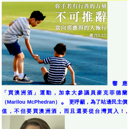
響應
「買澳洲酒」運動，加拿大參議員麥克菲德蘭
。
（Marilou McPhedran）
更呼籲，為了站邊民主價
值，不但要買澳洲酒，而且還要從台灣買入！
,