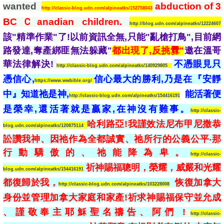
wanted 
abduction of 3 
http://classic-blog.udn.com/alpineatks/152758043
BCＣanadian children.
http://blog.udn.com/alpineatks/12224607
該"精準作業"了!以前資訊全無,只能"亂槍打鳥",目前網
路發達,奪產綁匪無法躲藏"
都出現了,反挑釁"
邀在溫哥
華法律解決!
不憑眼見只
http://classic-blog.udn.com/alpineatks/140929805
憑信心,
信心最大的勝利,乃是在『安靜
https://www.wwbible.org/
中』知道祂是神,
能活著便
http://classic-blog.udn.com/alpineatks/154416191
是榮幸,還活著就是贏家,在神沒有難事。
http://classic-
哈利路亞!我謹效法尼布甲尼撒恭
blog.udn.com/alpineatks/120875114
訟讚我神、因祂作為全都誠實、祂所行的公義公平‧那
行動驕傲的、祂能降為卑。
http://classic-
祈神賜福聰明，榮耀，威嚴和光耀
blog.udn.com/alpineatks/154416191
都復歸於我
，
恢復加拿大
http://classic-blog.udn.com/alpineatks/103228008
身份並管理加拿大家庭和家產!祈求神賜福保守並允成
、謹敬奉主耶穌聖名禱告、阿們 !
http://classic-