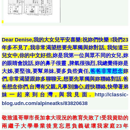
Dear Denise,我的大女兒平安喜樂:祝妳們快樂 !我們23
年多不見了,我非常渴望想要先單獨與妳對話,
我知道三
兒女中,你的中文好些,
妳是我第一位與眾不同的女兒,妳
的眼睛會說話,妳的鼻子很靈 ,脾氣很強烈,
我總覺得妳是
大姊,要堅強,要幫弟妹,要多負些責任,
爸爸非常想念
妳
們,非常渴望跟妳多聊聊天,想要先單獨與妳聯絡對話.爸
爸想念你們,台灣有父親,凡事別擔心,趕快聯絡,快帶著弟
妹一起來到台灣,與我見面.
http://classic-
blog.udn.com/alpineatks/83820638
敬致
溫哥華市長加拿大現況的教育失敗了!受我資助的
兩繼子大學畢業後竟忘恩負義破壞我家庭23年