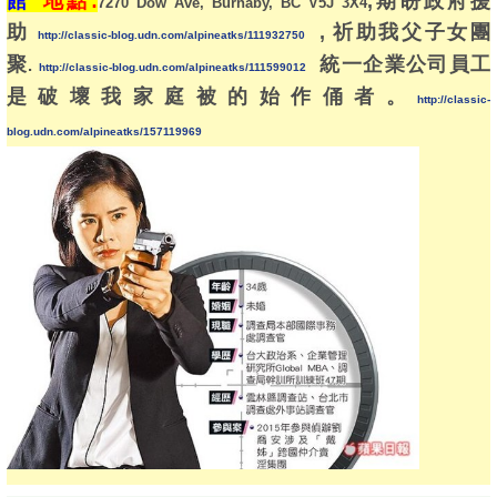
館"
地點:
,期盼政府援
7270 Dow Ave, Burnaby, BC V5J 3X4
助
, 祈助我父子女團
http://classic-blog.udn.com/alpineatks/111932750
聚
統一企業公司員工
.
http://classic-blog.udn.com/alpineatks/111599012
是破壞我家庭被的始作俑者。
http://classic-
blog.udn.com/alpineatks/157119969