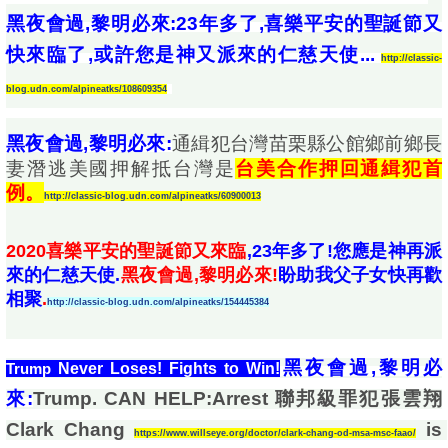
黑夜會過,黎明必來:23年多了,喜樂平安的聖誕節又
快來臨了,或許您是神又派來的仁慈天使... 
http://classic-
blog.udn.com/alpineatks/108609354
黑夜會過,黎明必來:
通緝犯台灣苗栗縣公館鄉前鄉長
妻潛逃美國押解抵台灣是
台美合作押回通緝犯首
例。
http://classic-blog.udn.com/alpineatks/60900013
2020喜樂平安的聖誕節又來臨
,23年多了!您應是神再派
來的仁慈天使.
黑夜會過,黎明必來!
盼助我父子女快再歡
相聚
.
http://classic-blog.udn.com/alpineatks/154445384
黑夜會過,黎明必
Trump 
Never Loses! Fights to Win!
來:
Trump. CAN HELP:Arrest 聯邦級罪犯張雲翔
Clark Chang 
 is 
https://www.willseye.org/doctor/clark-chang-od-msa-msc-faao/