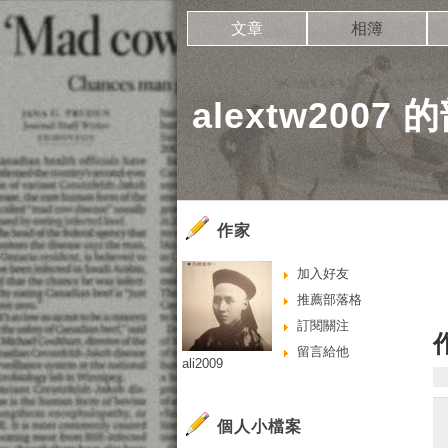
文章
相簿
alextw2007
作家
加入好友
推薦部落格
訂閱關注
留言給他
ali2009
個人小檔案