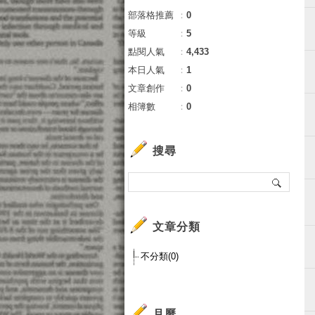
部落格推薦
：
0
等級
：
5
點閱人氣
：
4,433
本日人氣
：
1
文章創作
：
0
相簿數
：
0
搜尋
文章分類
不分類(0)
月曆