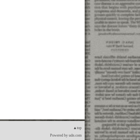
▲top
Powered by
udn.com