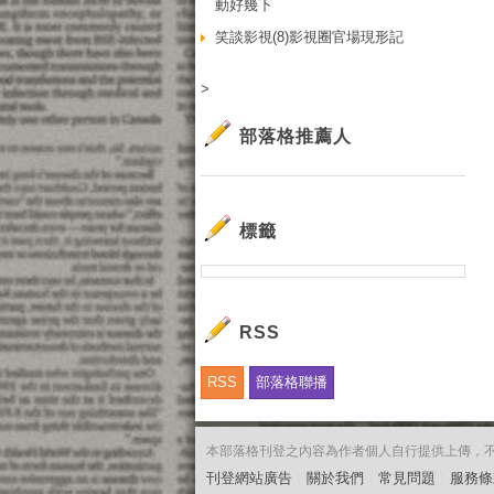
動好幾下
笑談影視(8)影視圈官場現形記
>
部落格推薦人
標籤
RSS
RSS
部落格聯播
本部落格刊登之內容為作者個人自行提供上傳，不代表
刊登網站廣告
︱
關於我們
︱
常見問題
︱
服務條