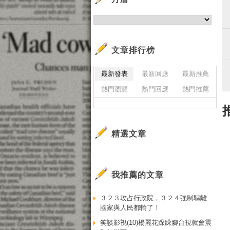
文章排行榜
最新發表
最新回應
最新推薦
熱門瀏覽
熱門回應
熱門推薦
精選文章
我推薦的文章
３２３攻占行政院，３２４強制驅離
國家與人民都輸了！
笑談影視(10)楊麗花跺跺腳台視就會震