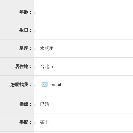
年齡：
生日：
星座：
水瓶座
居住地：
台北市
怎麼找我：
email：
婚姻：
已婚
學歷：
碩士