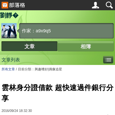
劉靜�
作家：a9x9q5
文章
相簿
文章列表
所有文章
/
目前分類：興趣嗜好|偶像追星
雲林身分證借款 超快速過件銀行分
享
2016
/
09
/
24
18:32:30