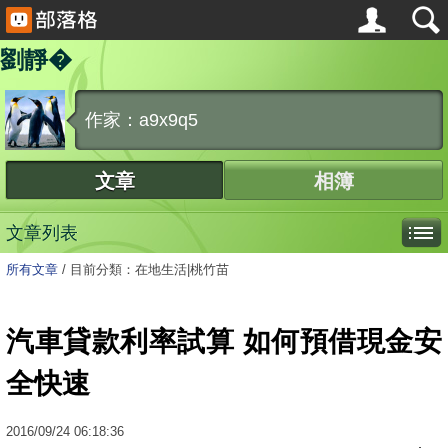
劉靜�
作家：a9x9q5
文章
相簿
文章列表
所有文章
/
目前分類：在地生活|桃竹苗
汽車貸款利率試算 如何預借現金安
全快速
2016
/
09
/
24
06:18:36