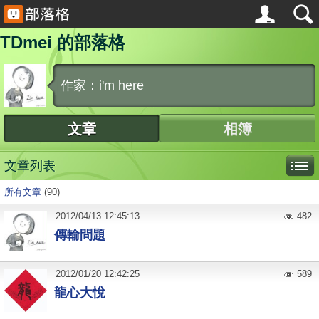
TDmei 的部落格
作家：i'm here
文章
相簿
文章列表
所有文章
(90)
2012
/
04
/
13
12:45:13
482
傳輸問題
2012
/
01
/
20
12:42:25
589
龍心大悅