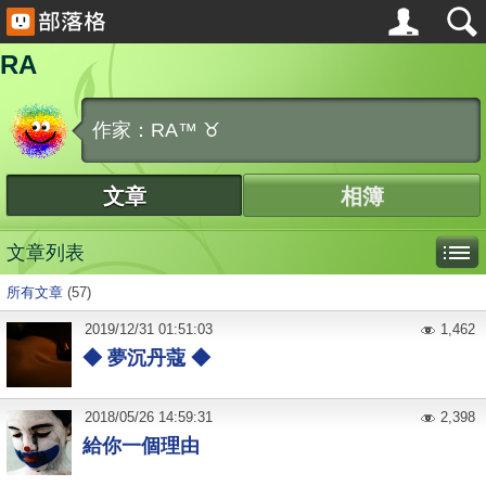
RA
作家：RA™ ♉
文章
相簿
文章列表
所有文章
(57)
2019
/
12
/
31
01:51:03
1,462
◆ 夢沉丹蔻 ◆
2018
/
05
/
26
14:59:31
2,398
給你一個理由