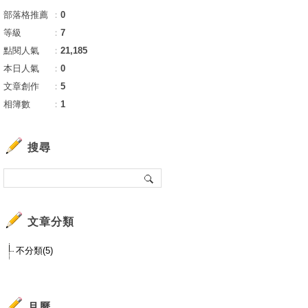
部落格推薦
：
0
等級
：
7
點閱人氣
：
21,185
本日人氣
：
0
文章創作
：
5
相簿數
：
1
搜尋
文章分類
不分類(5)
月曆