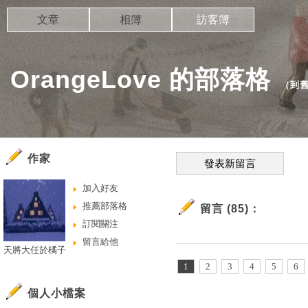
文章
相簿
訪客簿
OrangeLove 的部落格
（
到
作家
發表新留言
加入好友
推薦部落格
留言 (85)：
訂閱關注
留言給他
天將大任於橘子
1
2
3
4
5
6
個人小檔案