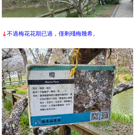
不過梅花花期已過，僅剩殘梅幾希。
↓