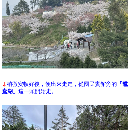
稍微安頓好後，便出來走走，從國民賓館旁的
「鴛
↓
鴦湖」
這一頭開始走。