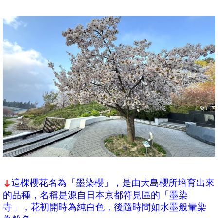
這棵櫻花名為「墨染櫻」，是由大島櫻所培育出來
↓
的品種，名稱是源自日本京都符見區的「墨染
寺」，花初開時為純白色，後隨時間如水墨般暈染