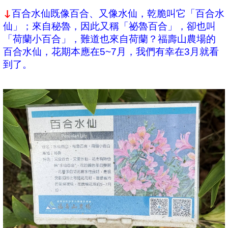
百合水仙既像百合、又像水仙，乾脆叫它「百合水
↓
仙」；來自秘魯，因此又稱「祕魯百合」，卻也叫
「荷蘭小百合」，難道也來自荷蘭？福壽山農場的
百合水仙，花期本應在5~7月，我們有幸在3月就看
到了。