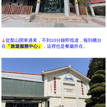
從梨山開車過來，不到10分鐘即抵達，報到櫃台
↓
在
「旅遊服務中心」
，這裡也是餐廳所在。