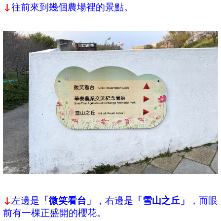
往前來到幾個農場裡的景點。
↓
左邊是
「微笑看台」
，右邊是
「雪山之丘」
，而眼
↓
前有一棵正盛開的櫻花。