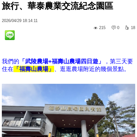
旅行、華泰農業交流紀念園區
2026
/
04
/
29
18:14:11
215
0
18
我們的
「武陵農場+福壽山農場四日遊」
，第三天要
住在
「福壽山農場」
、逛逛農場附近的幾個景點。