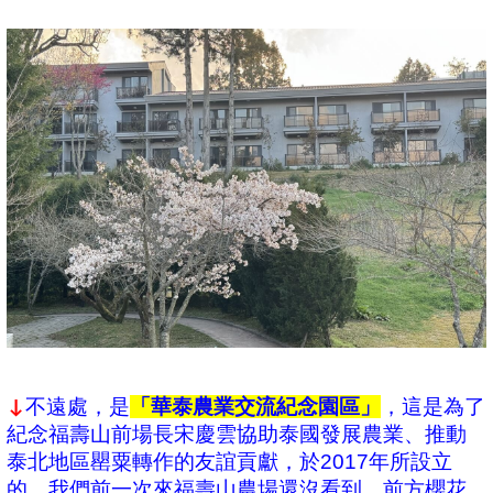
不遠處，是
「華泰農業交流紀念園區」
，這是為了
↓
紀念福壽山前場長宋慶雲協助泰國發展農業、推動
泰北地區罌粟轉作的友誼貢獻，於2017年所設立
的，我們前一次來福壽山農場還沒看到。前方櫻花