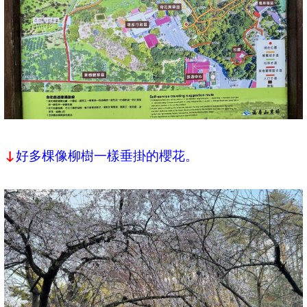
好多棵像柳樹一樣垂掛的櫻花。
↓