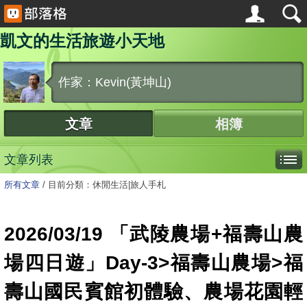
凱文的生活旅遊小天地
作家：Kevin(黃坤山)
文章
相簿
文章列表
所有文章
/
目前分類：休閒生活|旅人手札
2026/03/19 「武陵農場+福壽山農
場四日遊」Day-3>福壽山農場>福
壽山國民賓館初體驗、農場花園輕