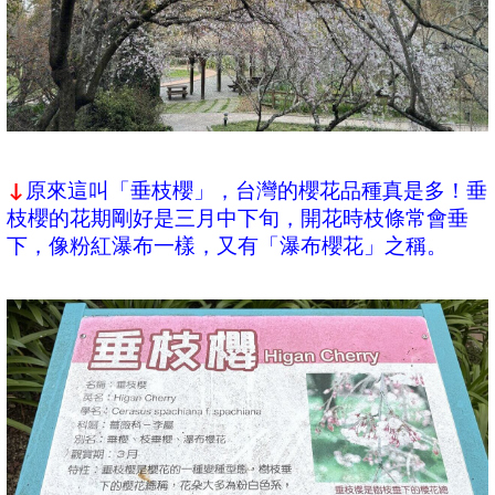
原來這叫「垂枝櫻」，台灣的櫻花品種真是多！垂
↓
枝櫻的花期剛好是三月中下旬，開花時枝條常會垂
下，像粉紅瀑布一樣，又有「瀑布櫻花」之稱。