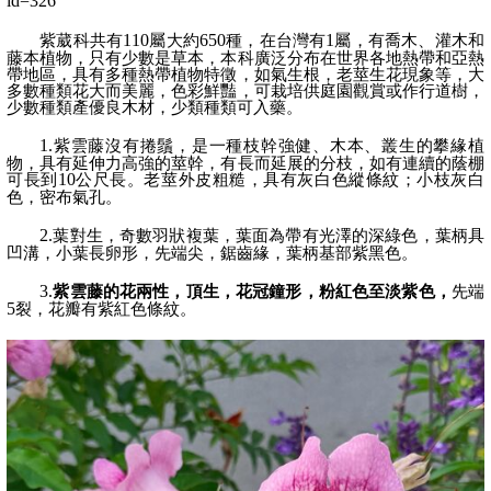
id=326
紫葳科共有
110
屬大約
650
種，在台灣有
1
屬，有喬木、灌木和
藤本植物，只有少數是草本，本科廣泛分布在世界各地熱帶和亞熱
帶地區，具有多種熱帶植物特徵，如氣生根，老莖生花現象等，大
多數種類花大而美麗，色彩鮮豔，可栽培供庭園觀賞或作行道樹，
少數種類產優良木材，少類種類可入藥。
1.
紫雲藤沒有捲鬚，是一種枝幹強健、木本、叢生的攀緣植
物，具有延伸力高強的莖幹，有長而延展的分枝，如有連續的蔭棚
可長到
10
公尺長。老莖外皮粗糙，具有灰白色縱條紋；小枝灰白
色，密布氣孔。
2.
葉對生，奇數羽狀複葉，葉面為帶有光澤的深綠色，葉柄具
凹溝，小葉長卵形，先端尖，鋸齒緣，葉柄基部紫黑色。
3.
紫雲藤的花兩性，頂生，花冠鐘形，粉紅色至淡紫色，
先端
5
裂，花瓣有紫紅色條紋。