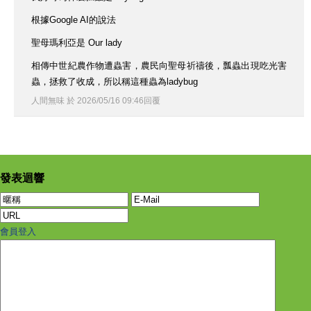
根據Google AI的說法
聖母瑪利亞是 Our lady
相傳中世紀農作物遭蟲害，農民向聖母祈禱後，瓢蟲出現吃光害
蟲，拯救了收成，所以稱這種蟲為ladybug
人間無味
於
2026
/
05
/
16
09
:
46
回覆
發表迴響
會員登入