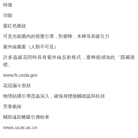
特徵
功能
紫紅色脈紋
可見光範圍內的視覺引導，對蜜蜂、木蜂等具吸引力
紫外線圖案（人類不可見）
許多蟲媒花同時具有紫外線反射模式，蜜蜂能感知此「隱藏路
標」
www.fs.usda.gov
花冠漏斗形狀
物理結構引導昆蟲深入，確保身體接觸雄蕊與柱頭
芳香氣味
輔助遠距離吸引傳粉者
news.ucas.ac.cn