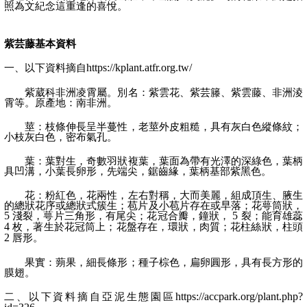
照為文紀念這重逢的喜悅。
紫芸藤基本資料
一、以下資料摘自
https://kplant.atfr.org.tw/
紫葳科非洲凌霄屬。別名：紫雲花、紫芸籐、紫雲藤、非洲淩
霄等。原產地：南非洲。
莖：枝條伸長呈半蔓性，老莖外皮粗糙，具有灰白色縱條紋；
小枝灰白色，密布氣孔。
葉：葉對生，奇數羽狀複葉，葉面為帶有光澤的深綠色，葉柄
具凹溝，小葉長卵形，先端尖，鋸齒緣，葉柄基部紫黑色。
花：粉紅色，花兩性，左右對稱，大而美麗，組成頂生、腋生
的總狀花序或總狀式簇生；苞片及小苞片存在或早落；花萼筒狀，
5
淺裂，萼片三角形，有尾尖；花冠合瓣，鐘狀，
5
裂；能育雄蕊
4
枚，著生於花冠筒上；花盤存在，環狀，肉質；花柱絲狀，柱頭
2
唇形。
果實：蒴果，細長條形；種子棕色，扁卵圓形，具有長方形的
膜翅。
二、以下資料摘自亞泥生態園區
https://accpark.org/plant.php?