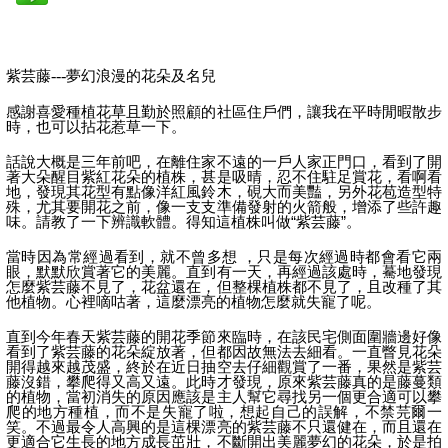
紫芸藤
---
夢幻浪漫的花朵及名兒
感謝喜愛種植花草且勤於照顧的社區住戶們，讓我在平時閒暇散步
時，也可以拈花惹草一下。
話說大概是三年前吧，在離住家不遠的一戶人家正門口，看到了開
著大朵醒目紫紅花朵的植株，甚是吸晴，忍不住駐足賞花，看啊看
地，發現其花型有點像洋紅風鈴木，硯大而美豔，另外花苞造型特
殊，尤其要開花之前，像一支支準備發射的火箭般，增添了些許趣
味。請教了一下辨識軟體。得知這植株叫做“紫芸藤”。
當時因為常經過看到，就不曾多想 ，只是每次經過時都會看它兩
眼，默默欣賞著它的美麗。直到有一天，再經過該處時，驀地發現
怎麼紫芸藤不見了，花盆還在，但整棵植株都不見了，且改種了其
他植物。心裡嘀咕著，這麼漂亮的植物怎麼就失寵了呢。
直到今年春天紫芸藤的開花季節來臨時，在該民宅側面圍牆邊好像
看到了紫芸藤的花朵綻放著，但都因故無法去細看。一直瞥見花朵
開得越來越茂盛，終於在近日抽空去仔細觀賞了一番，果然是紫芸
藤沒錯，攀爬得又高又遠。此時才發現，原來紫芸藤真的是藤蔓類
的植物，當初消失的原因應該是主人幫它尋找另一個更合適可以攀
爬的地方種植，而不是失寵了啦，想起自己的誤解，不禁芫爾一
笑。不過最令人高興的是這棵漂亮的紫芸藤不只還健在，而且還在
更適合它生長的地方成長茁壯，不斷開出美麗夢幻的花朵，於是拍