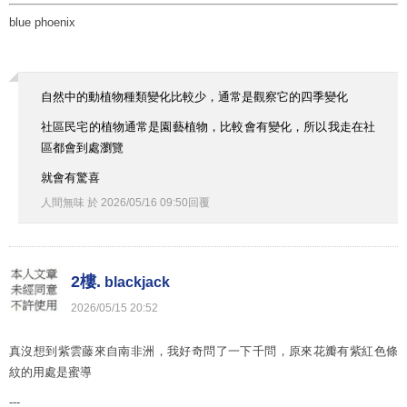
blue phoenix
自然中的動植物種類變化比較少，通常是觀察它的四季變化
社區民宅的植物通常是園藝植物，比較會有變化，所以我走在社
區都會到處瀏覽
就會有驚喜
人間無味
於
2026
/
05
/
16
09
:
50
回覆
2樓.
blackjack
2026
/
05
/
15
20
:
52
真沒想到紫雲藤來自南非洲，我好奇問了一下千問，原來花瓣有紫紅色條
紋的用處是蜜導
---