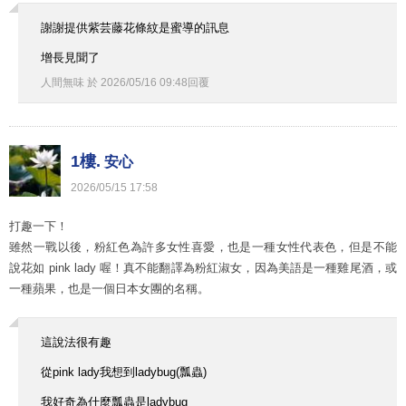
謝謝提供紫芸藤花條紋是蜜導的訊息
增長見聞了
人間無味
於
2026
/
05
/
16
09
:
48
回覆
1樓.
安心
2026
/
05
/
15
17
:
58
打趣一下！
雖然一戰以後，粉紅色為許多女性喜愛，也是一種女性代表色，但是不能
說花如 pink lady 喔！真不能翻譯為粉紅淑女，因為美語是一種雞尾酒，或
一種蘋果，也是一個日本女團的名稱。
這說法很有趣
從pink lady我想到ladybug(瓢蟲)
我好奇為什麼瓢蟲是ladybug