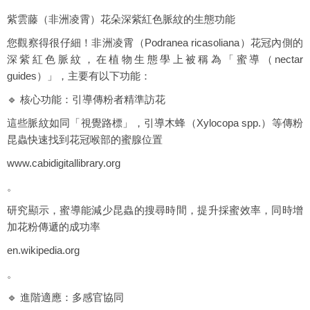
紫雲藤（非洲凌霄）花朵深紫紅色脈紋的生態功能
您觀察得很仔細！非洲凌霄（Podranea ricasoliana）花冠內側的
深紫紅色脈紋，在植物生態學上被稱為「蜜導（nectar
guides）」，主要有以下功能：
🔹 核心功能：引導傳粉者精準訪花
這些脈紋如同「視覺路標」，引導木蜂（Xylocopa spp.）等傳粉
昆蟲快速找到花冠喉部的蜜腺位置
www.cabidigitallibrary.org
。
研究顯示，蜜導能減少昆蟲的搜尋時間，提升採蜜效率，同時增
加花粉傳遞的成功率
en.wikipedia.org
。
🔹 進階適應：多感官協同