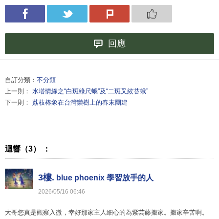
回應
自訂分類：
不分類
上一則：
水塔情緣之“白斑綠尺蛾”及“二斑叉紋苔蛾”
下一則：
荔枝椿象在台灣欒樹上的春末團建
迴響（3） ：
3樓.
blue phoenix 學習放手的人
2026
/
05
/
16
06
:
46
大哥您真是觀察入微，幸好那家主人細心的為紫芸藤搬家。搬家辛苦啊。