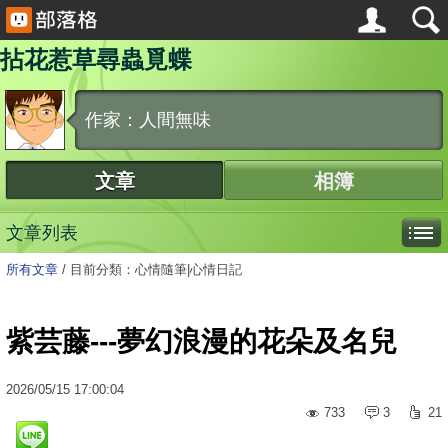
拈花惹草尋蟲覓蝶
作家：人間無味
文章
相簿
文章列表
所有文章
/
目前分類：心情隨筆|心情日記
紫芸藤---夢幻浪漫的花朵及名兒
2026
/
05
/
15
17:00:04
733
3
21