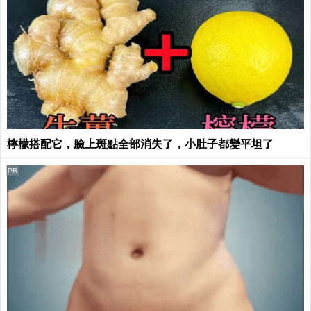
檸檬搭配它，臉上斑點全部消失了，小肚子都變平坦了
PR