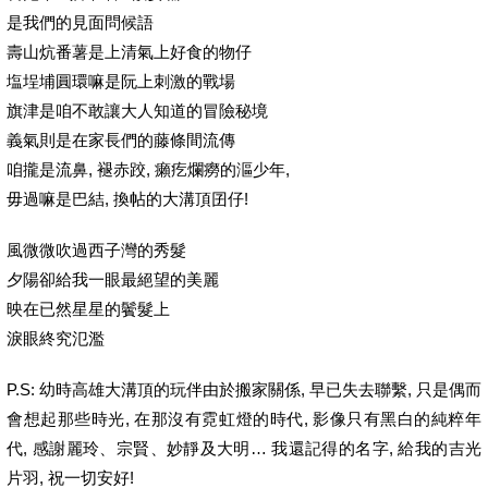
是我們的見面問候語
壽山炕番薯是上清氣上好食的物仔
塩埕埔圓環嘛是阮上刺激的戰場
旗津是咱不敢讓大人知道的冒險秘境
義氣則是在家長們的藤條間流傳
咱攏是流鼻, 褪赤跤, 癩疙爛癆的漚少年,
毋過嘛是巴結, 換帖的大溝頂囝仔!
風微微吹過西子灣的秀髮
夕陽卻給我一眼最絕望的美麗
映在已然星星的鬢髮上
淚眼終究氾濫
P.S: 幼時高雄大溝頂的玩伴由於搬家關係, 早已失去聯繫, 只是偶而
會想起那些時光, 在那沒有霓虹燈的時代, 影像只有黑白的純粹年
代, 感謝麗玲、宗賢、妙靜及大明… 我還記得的名字, 給我的吉光
片羽, 祝一切安好!