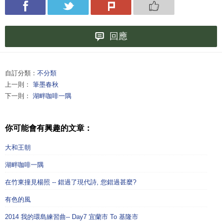
回應
自訂分類：
不分類
上一則：
筆墨春秋
下一則：
湖畔咖啡一隅
你可能會有興趣的文章：
大和王朝
湖畔咖啡一隅
在竹東撞見楊照 -- 錯過了現代詩, 您錯過甚麼?
有色的風
2014 我的環島練習曲-- Day7 宜蘭市 To 基隆市