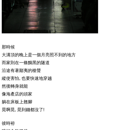
那時候
大溝頂的晚上是一個月亮照不到的地方
而家則在一條黝黑的隧道
沿途有著鄙夷的槍聲
縱使害怕, 也要快速地穿越
然後轉身就能
像海產店的頭家
躺在床板上翹腳
晃啊晃, 晃到錢都沒了!
彼時袸