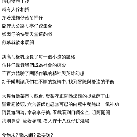
暗頓食飽了後
就有人佇相招
穿著淺拖仔佮吊䘥仔
攏佇大公路ㄟ亭仔跤集合
猴囡仔的快樂天堂這齣戲
戲幕就欲來展開
跳高ㄟ橡乳拉長了每一個小孩的體格
佔柱仔鼓舞我們成為社會的棟梁
千百力體驗了團隊作戰的精神與英雄幻想
釘干樂則讓我們在不斷的旋轉中, 找到冒險與舒適的平衡
大舞台邊菜市ㄟ戲台, 樊梨花正鬧熱滾滾的捉拿薛丁山
聖帝廟彼頭, 六合善師也忍無可忍的向秘中秘施出一氣神功
阿賢尬阿玲, 拿著李仔糖, 看戲看到目啁金金, 咀阿開開
我則鼻香, 流著喙瀾, 看人佇十八豆仔拚煙腸
食飽未? 猶未睏? 欲耍嘸?