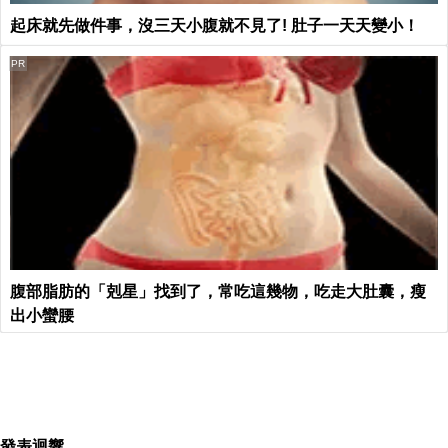
起床就先做件事，沒三天小腹就不見了! 肚子一天天變小！
PR
腹部脂肪的「剋星」找到了，常吃這幾物，吃走大肚囊，瘦
出小蠻腰
發表迴響