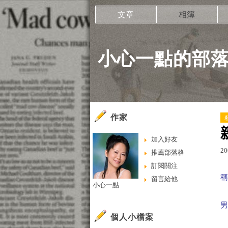
文章
相簿
小心一點的部
作家
加入好友
20
推薦部落格
訂閱關注
留言給他
小心一點
個人小檔案