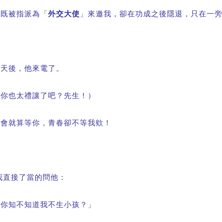
他既被指派為「
外交大使
」來邀我，卻在功成之後隱退，只在一
三天後，他來電了。
（你也太禮讓了吧？先生！）
機會就算等你，青春卻不等我欸！
我直接了當的問他：
「你知不知道我不生小孩？」