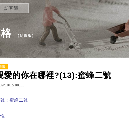
訪客簿
落格
（
到舊版
）
精選
親愛的你在哪裡?(13):蜜蜂二號
09
/
10
/
15
00
:
11
稱號：蜜蜂二號
男性