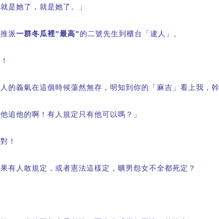
「就是她了，就是她了。」
還推派
一群冬瓜裡
”
最高
”
的二號先生到櫃台「逮人」。
瞧！
男人的義氣在這個時候蕩然無存，明知到你的「麻吉」看上我，
「他追他的啊！有人規定只有他可以嗎？」
也對！
如果有人敢規定，或者憲法這樣定，曠男怨女不全都死定？