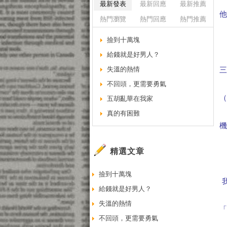
最新發表
最新回應
最新推薦
熱門瀏覽
熱門回應
熱門推薦
撿到十萬塊
給錢就是好男人？
失溫的熱情
不回頭，更需要勇氣
五胡亂華在我家
真的有困難
精選文章
撿到十萬塊
給錢就是好男人？
失溫的熱情
不回頭，更需要勇氣