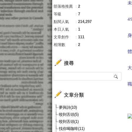
部落格推薦
：
2
等級
：
7
4
點閱人氣
：
214,297
本日人氣
：
1
文章創作
：
111
相簿數
：
2
搜尋
文章分類
夢與詩(10)
咬到舌頭(5)
咬到舌頭(1)
找你喝咖啡(11)