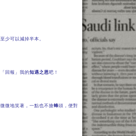
」至少可以減掉半本。
以「回報」我的
知遇之恩
吧！
，微微地笑著，一點也不搶
蜂
頭，便對