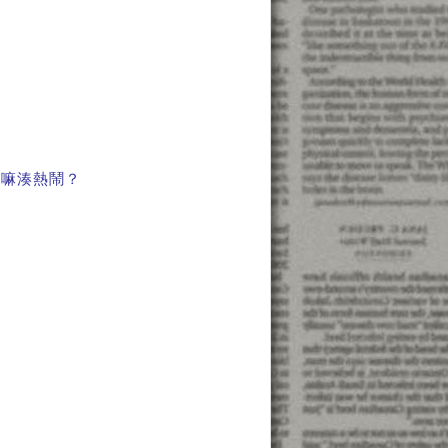
幹嘛湊熱鬧？