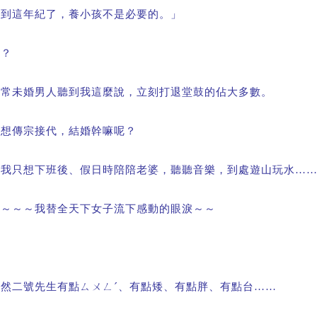
「到這年紀了，養小孩不是必要的。」
哦？
通常未婚男人聽到我這麼說，立刻打退堂鼓的佔大多數。
不想傳宗接代，結婚幹嘛呢？
「我只想下班後、假日時陪陪老婆，聽聽音樂，到處遊山玩水
…
哇～～～我替全天下女子流下感動的眼淚～～
雖然二號先生有點ㄙㄨㄥˊ、有點矮、有點胖、有點台
……