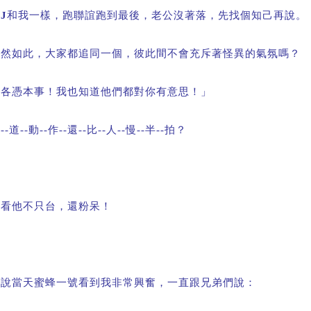
跟
J
和我一樣，跑聯誼跑到最後，老公沒著落，先找個知己再說。
既然如此，大家都追同一個，彼此間不會充斥著怪異的氣氛嗎？
「各憑本事！我也知道他們都對你有意思！」
知
--
道
--
動
--
作
--
還
--
比
--
人
--
慢
--
半
--
拍？
我看他不只台，還粉呆！
他說當天蜜蜂一號看到我非常興奮，一直跟兄弟們說：