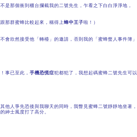
要不是那個衝到櫃台攔截我的二號先生，乍看之下白白淨淨地，
（跟那群蜜蜂比較起來，稱得上
蜂中王子
啦！）
我不會欣然接受他「轉檯」的邀請，否則我的「蜜蜂螫人事件簿
唉！事已至此，
手機恐慌症
犯都犯了，我想起碼蜜蜂二號先生可
當其他人爭先恐後與我聊天的同時，我瞥見蜜蜂二號靜靜地坐著
他的紳士風度打了高分。