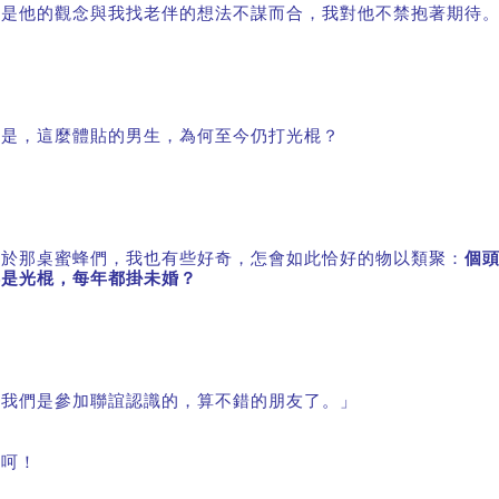
但是他的觀念與我找老伴的想法不謀而合，我對他不禁抱著期待
只是，這麼體貼的男生，為何至今仍打光棍？
至於那桌蜜蜂們，我也有些好奇，怎會如此恰好的物以類聚：
個
都是光棍，每年都掛未婚？
「我們是參加聯誼認識的，算不錯的朋友了。」
呵呵！