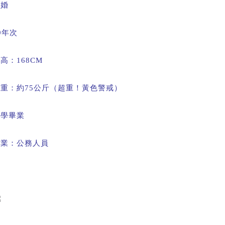
未婚
9
年次
身高：
168CM
體重：約
75
公斤（超重！黃色警戒）
大學畢業
職業：公務人員