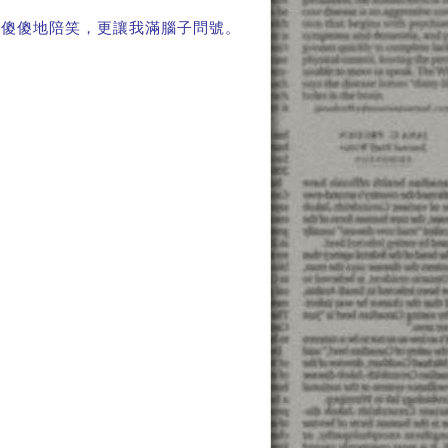
旁傻傻地陪笑，更讓我滿腦子問號。