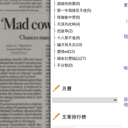
謝謝你的愛(8)
那一年我撞見天使(5)
怪咖集中營(8)
天涯共此時(4)
把拔乖(2)
十八禁不進(8)
鏽才與天兵(10)
愛情ed(12)
婚友社歷險記(27)
不分類(0)
月曆
文章排行榜