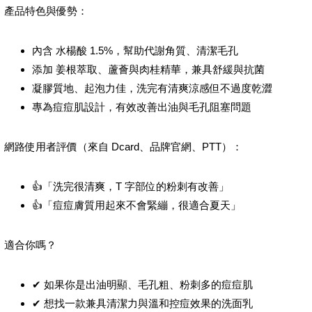
產品特色與優勢：
內含 水楊酸 1.5%，幫助代謝角質、清潔毛孔
添加 姜根萃取、蘆薈與肉桂精華，兼具舒緩與抗菌
凝膠質地、起泡力佳，洗完有清爽涼感但不過度乾澀
專為痘痘肌設計，有效改善出油與毛孔阻塞問題
網路使用者評價（來自 Dcard、品牌官網、PTT）：
👍「洗完很清爽，T 字部位的粉刺有改善」
👍「痘痘膚質用起來不會緊繃，很適合夏天」
適合你嗎？
✔ 如果你是出油明顯、毛孔粗、粉刺多的痘痘肌
✔ 想找一款兼具清潔力與溫和控痘效果的洗面乳