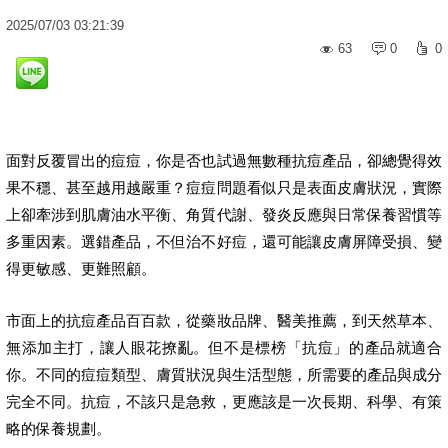
2025
/
07
/
03
03:21:39
63
0
0
面對反覆冒出的痘痘，你是否也試過無數種抗痘產品，卻總覺得效
果不穩、甚至越用越嚴重？痘痘問題看似只是表面皮膚狀況，實際
上卻牽涉到肌膚油水平衡、角質代謝、發炎反應與日常保養習慣等
多重因素。選錯產品，不但治不好痘，還可能讓皮膚屏障受損、變
得更敏感、更難照顧。
市面上的抗痘產品百百款，從藥妝品牌、醫美推薦，到天然草本、
無添加主打，讓人眼花撩亂。但不是標榜「抗痘」的產品就適合
你。不同的痘痘類型、膚質狀況與生活型態，所需要的產品與成分
完全不同。抗痘，不該只是急救，更應該是一次長期、科學、有策
略的保養規劃。