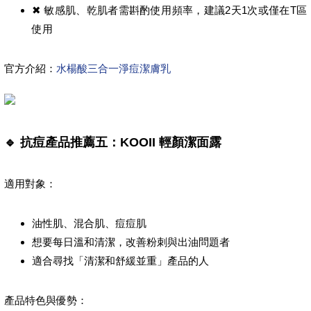
✖ 敏感肌、乾肌者需斟酌使用頻率，建議2天1次或僅在T區
使用
官方介紹：
水楊酸三合一淨痘潔膚乳
🔹 抗痘產品推薦五：KOOII 輕顏潔面露
適用對象：
油性肌、混合肌、痘痘肌
想要每日溫和清潔，改善粉刺與出油問題者
適合尋找「清潔和舒緩並重」產品的人
產品特色與優勢：