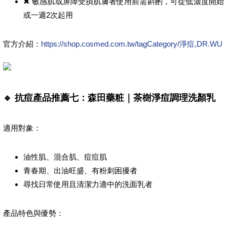
✖ 敏感肌或屏障受損肌膚者使用前需斟酌，可從低濃度開始
或一週2次起用
官方介紹：
https://shop.cosmed.com.tw/tagCategory/淨痘,DR.WU
🔹 抗痘產品推薦七：森田藥粧｜茶樹淨痘調理洗顏乳
適用對象：
油性肌、混合肌、痘痘肌
青春期、出油旺盛、有粉刺困擾者
尋找日常使用且清潔力適中的洗面乳者
產品特色與優勢：