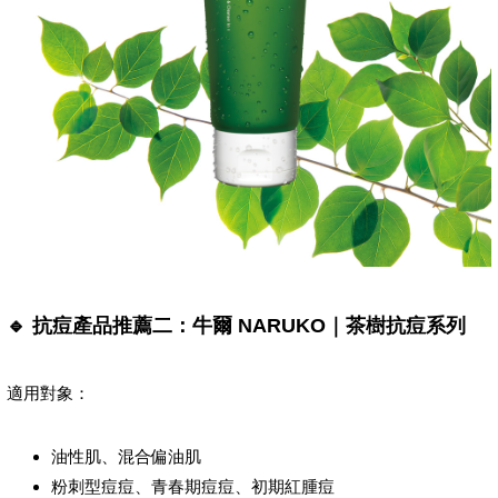
🔹 抗痘產品推薦二：牛爾 NARUKO｜茶樹抗痘系列
適用對象：
油性肌、混合偏油肌
粉刺型痘痘、青春期痘痘、初期紅腫痘