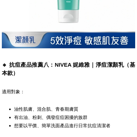
🔹 抗痘產品推薦八：NIVEA 妮維雅｜淨痘潔顏乳（基
本款）
適用對象：
油性肌膚、混合肌、青春期膚質
有出油、粉刺、偶發痘痘困擾的族群
想要以平價、簡單洗面產品進行日常抗痘清潔者