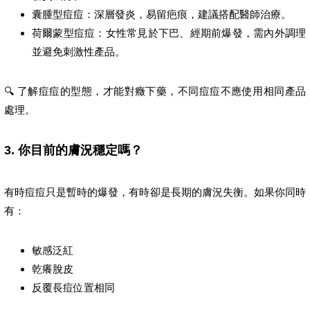
囊腫型痘痘：深層發炎，易留疤痕，建議搭配醫師治療。
荷爾蒙型痘痘：女性常見於下巴、經期前爆發，需內外調理
並避免刺激性產品。
🔍 了解痘痘的型態，才能對癥下藥，不同痘痘不應使用相同產品
處理。
3. 你目前的膚況穩定嗎？
有時痘痘只是暫時的爆發，有時卻是長期的膚況失衡。如果你同時
有：
敏感泛紅
乾癢脫皮
反覆長痘位置相同