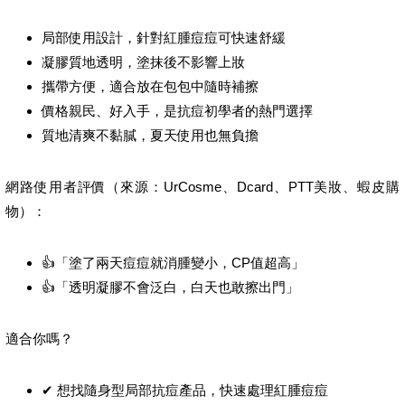
局部使用設計，針對紅腫痘痘可快速舒緩
凝膠質地透明，塗抹後不影響上妝
攜帶方便，適合放在包包中隨時補擦
價格親民、好入手，是抗痘初學者的熱門選擇
質地清爽不黏膩，夏天使用也無負擔
網路使用者評價（來源：UrCosme、Dcard、PTT美妝、蝦皮購
物）：
👍「塗了兩天痘痘就消腫變小，CP值超高」
👍「透明凝膠不會泛白，白天也敢擦出門」
適合你嗎？
✔ 想找隨身型局部抗痘產品，快速處理紅腫痘痘