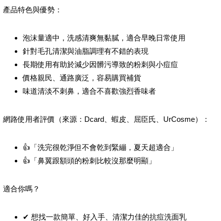
產品特色與優勢：
泡沫量適中，洗感清爽無黏膩，適合早晚日常使用
針對毛孔清潔與油脂調理有不錯的表現
長期使用有助於減少因髒污導致的粉刺與小痘痘
價格親民、通路廣泛，容易購買補貨
味道清淡不刺鼻，適合不喜歡強烈香味者
網路使用者評價（來源：Dcard、蝦皮、屈臣氏、UrCosme）：
👍「洗完很乾淨但不會乾到緊繃，夏天超適合」
👍「鼻翼跟額頭的粉刺比較沒那麼明顯」
適合你嗎？
✔ 想找一款簡單、好入手、清潔力佳的抗痘洗面乳