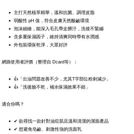
主打天然植萃精華，溫和抗菌、調理皮脂
弱酸性 pH 值，符合皮膚天然酸鹼環境
泡沫細緻，能深入毛孔帶走髒汙，洗後不緊繃
含多重保濕因子，維持清爽同時帶有水潤感
外包裝環保乾淨，大眾好評
網路使用者評價（整理自 Dcard等）：
👍「出油問題改善不少，尤其T字部位粉刺減少」
👍「洗後臉不乾，補水保濕效果不錯」
適合你嗎？
✔ 欲尋找一款針對油痘肌且溫和清潔的潔面產品
✔ 想避免皂鹼、刺激性強的洗面乳