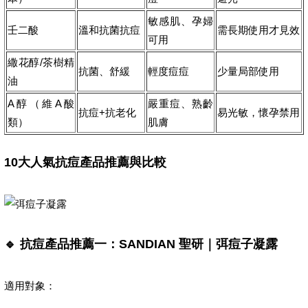
敏感肌、孕婦
壬二酸
溫和抗菌抗痘
需長期使用才見效
可用
繖花醇/茶樹精
抗菌、舒緩
輕度痘痘
少量局部使用
油
A醇（維A酸
嚴重痘、熟齡
抗痘+抗老化
易光敏，懷孕禁用
類）
肌膚
10大人氣抗痘產品推薦與比較
🔹 抗痘產品推薦一：SANDIAN 聖研｜弭痘子凝露
適用對象：