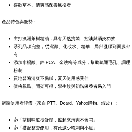
喜歡草本、清爽感保養風格者
產品特色與優勢：
主打澳洲茶樹精油，具有天然抗菌、控油與消炎功效
系列品項完整，從潔顏、化妝水、精華、局部凝膠到面膜都
有
添加水楊酸、鋅 PCA、金縷梅等成分，幫助疏通毛孔、調理
粉刺
質地普遍清爽不黏膩，夏天使用感受佳
價格親民、開架可得，學生族與初階保養者易入門
網路使用者評價（來自 PTT、Dcard、Yahoo購物、蝦皮）：
👍「茶樹味道很舒壓，擦起來清爽不會悶」
👍「搭配整套使用，有效減少粉刺與小痘」