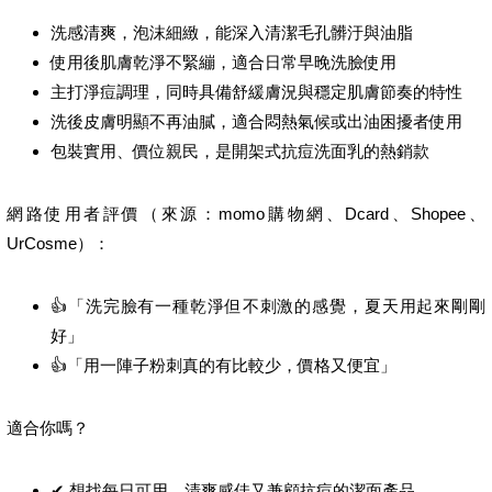
洗感清爽，泡沫細緻，能深入清潔毛孔髒汙與油脂
使用後肌膚乾淨不緊繃，適合日常早晚洗臉使用
主打淨痘調理，同時具備舒緩膚況與穩定肌膚節奏的特性
洗後皮膚明顯不再油膩，適合悶熱氣候或出油困擾者使用
包裝實用、價位親民，是開架式抗痘洗面乳的熱銷款
網路使用者評價（來源：momo購物網、Dcard、Shopee、
UrCosme）：
👍「洗完臉有一種乾淨但不刺激的感覺，夏天用起來剛剛
好」
👍「用一陣子粉刺真的有比較少，價格又便宜」
適合你嗎？
✔ 想找每日可用、清爽感佳又兼顧抗痘的潔面產品