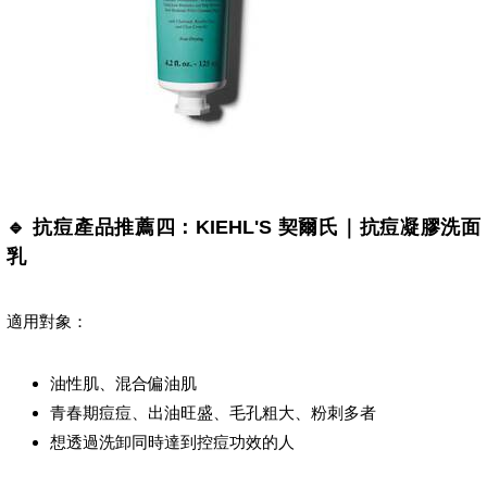
🔹 抗痘產品推薦四：KIEHL'S 契爾氏｜抗痘凝膠洗面
乳
適用對象：
油性肌、混合偏油肌
青春期痘痘、出油旺盛、毛孔粗大、粉刺多者
想透過洗卸同時達到控痘功效的人