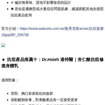
✔ 偏好無香味、質地不影響妝容的設計
✖ 若你是膿皰型或大量痘痘問題肌膚，建議搭配其他全面型
抗痘產品使用
官方介紹：
https://www.watsons.com.tw/曼秀雷敦acnes抗痘凝膠
18g/p/BP_294738
🔹 抗痘產品推薦十：Dr.Hsieh 達特醫｜杏仁酸抗痘修
復身體乳
適用對象：
背部、胸口容易長痘的族群
喜歡酸類保養，對果酸產品有一定接受度者