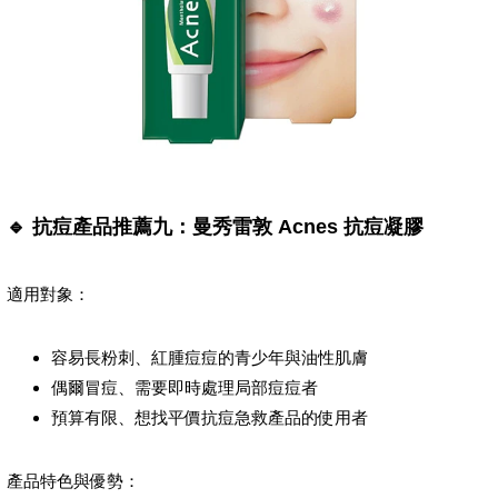
🔹 抗痘產品推薦九：曼秀雷敦 Acnes 抗痘凝膠
適用對象：
容易長粉刺、紅腫痘痘的青少年與油性肌膚
偶爾冒痘、需要即時處理局部痘痘者
預算有限、想找平價抗痘急救產品的使用者
產品特色與優勢：