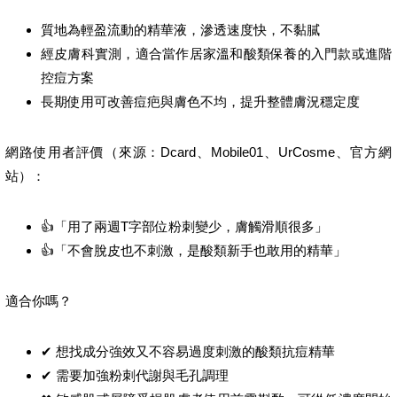
質地為輕盈流動的精華液，滲透速度快，不黏膩
經皮膚科實測，適合當作居家溫和酸類保養的入門款或進階
控痘方案
長期使用可改善痘疤與膚色不均，提升整體膚況穩定度
網路使用者評價（來源：Dcard、Mobile01、UrCosme、官方網
站）：
👍「用了兩週T字部位粉刺變少，膚觸滑順很多」
👍「不會脫皮也不刺激，是酸類新手也敢用的精華」
適合你嗎？
✔ 想找成分強效又不容易過度刺激的酸類抗痘精華
✔ 需要加強粉刺代謝與毛孔調理