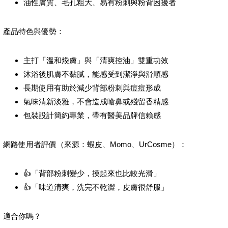
油性膚質、毛孔粗大、易有粉刺與粉背困擾者
產品特色與優勢：
主打「溫和煥膚」與「清爽控油」雙重功效
沐浴後肌膚不黏膩，能感受到潔淨與滑順感
長期使用有助於減少背部粉刺與痘痘形成
氣味清新淡雅，不會造成嗆鼻或殘留香精感
包裝設計簡約專業，帶有醫美品牌信賴感
網路使用者評價（來源：蝦皮、Momo、UrCosme）：
👍「背部粉刺變少，摸起來也比較光滑」
👍「味道清爽，洗完不乾澀，皮膚很舒服」
適合你嗎？