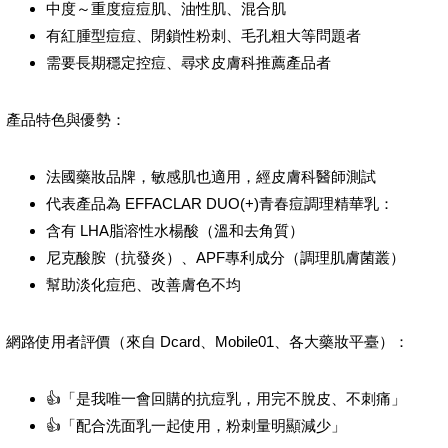
中度～重度痘痘肌、油性肌、混合肌
有紅腫型痘痘、閉鎖性粉刺、毛孔粗大等問題者
需要長期穩定控痘、尋求皮膚科推薦產品者
產品特色與優勢：
法國藥妝品牌，敏感肌也適用，經皮膚科醫師測試
代表產品為 EFFACLAR DUO(+)青春痘調理精華乳：
含有 LHA脂溶性水楊酸（溫和去角質）
尼克酸胺（抗發炎）、APF專利成分（調理肌膚菌叢）
幫助淡化痘疤、改善膚色不均
網路使用者評價（來自 Dcard、Mobile01、各大藥妝平臺）：
👍「是我唯一會回購的抗痘乳，用完不脫皮、不刺痛」
👍「配合洗面乳一起使用，粉刺量明顯減少」