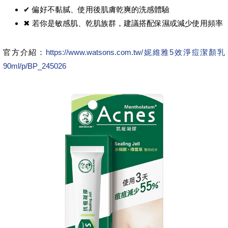
✔ 偏好不黏膩、使用後肌膚乾爽的洗感體驗
✖ 若你是敏感肌、乾肌族群，建議搭配保濕或減少使用頻率
官方介紹：
https://www.watsons.com.tw/妮維雅5效淨痘潔顏乳
90ml/p/BP_245026