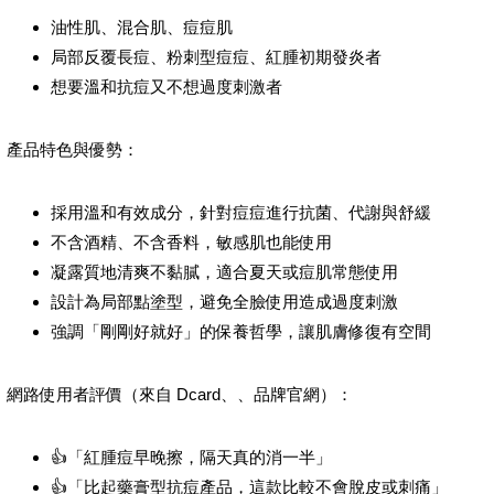
油性肌、混合肌、痘痘肌
局部反覆長痘、粉刺型痘痘、紅腫初期發炎者
想要溫和抗痘又不想過度刺激者
產品特色與優勢：
採用溫和有效成分，針對痘痘進行抗菌、代謝與舒緩
不含酒精、不含香料，敏感肌也能使用
凝露質地清爽不黏膩，適合夏天或痘肌常態使用
設計為局部點塗型，避免全臉使用造成過度刺激
強調「剛剛好就好」的保養哲學，讓肌膚修復有空間
網路使用者評價（來自 Dcard、、品牌官網）：
👍「紅腫痘早晚擦，隔天真的消一半」
👍「比起藥膏型抗痘產品，這款比較不會脫皮或刺痛」