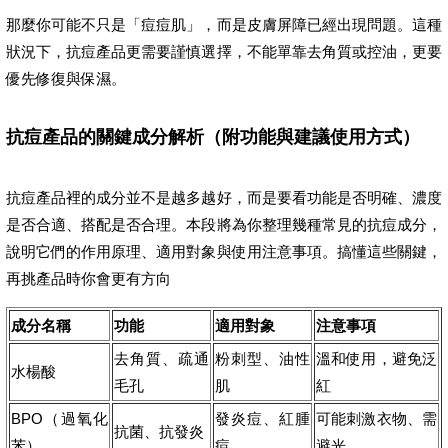
那麼你可能不只是「痘痘肌」，而是皮膚屏障已經出現問題。這種
狀況下，抗痘產品更需要謹慎選擇，不能單靠去角質或控油，更要
優先修復與保濕。
抗痘產品的關鍵成分解析（附功能與建議使用方式）
抗痘產品裡的成分並不是越多越好，而是要看功能是否明確、濃度
是否合適、搭配是否合理。本段將為你整理幾種常見的抗痘成分，
說明它們的作用原理、適用對象與使用注意事項。搞懂這些關鍵，
再挑產品時你會更有方向
成分名稱
功能
適用對象
注意事項
去角質、疏通
粉刺型、油性
溫和使用，避免泛
水楊酸
毛孔
肌
紅
BPO（過氧化
發炎痘、紅腫
可能刺激衣物、需
抗菌、抗發炎
苯）
痘
避光