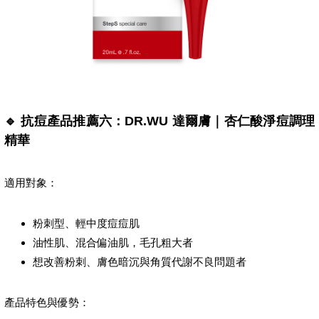
🔹 抗痘產品推薦六：DR.WU 達爾膚｜杏仁酸淨痘調理
精華
適用對象：
粉刺型、輕中度痘痘肌
油性肌、混合偏油肌，毛孔粗大者
想改善粉刺、膚色暗沉與角質代謝不良問題者
產品特色與優勢：