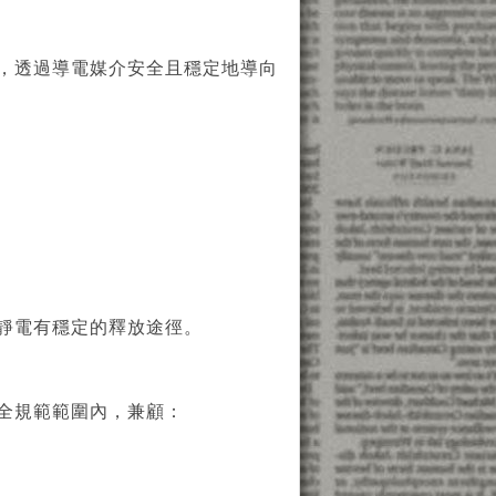
，透過導電媒介安全且穩定地導向
靜電有穩定的釋放途徑。
全規範範圍內，兼顧：