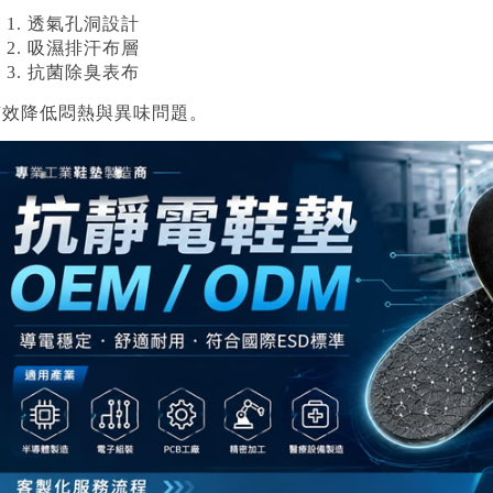
透氣孔洞設計
吸濕排汗布層
抗菌除臭表布
有效降低悶熱與異味問題。