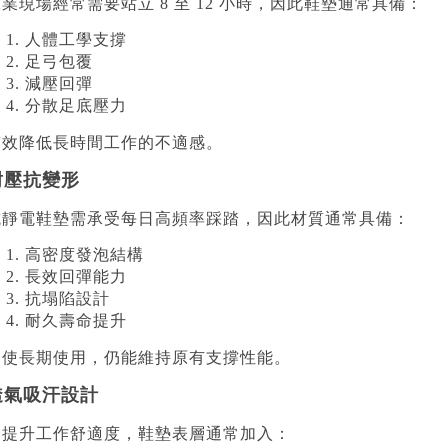
業現場經常需要站立 8 至 12 小時，因此鞋墊通常具備：
人體工學支撐
足弓包覆
減壓回彈
分散足底壓力
有效降低長時間工作的不適感。
耐壓抗變形
抗靜電鞋墊需承受每日高頻率踩踏，因此材質通常具備：
高密度發泡結構
長效回彈能力
抗塌陷設計
耐久壽命提升
即使長期使用，仍能維持原有支撐性能。
透氣吸汗設計
為提升工作舒適度，鞋墊表層通常加入：