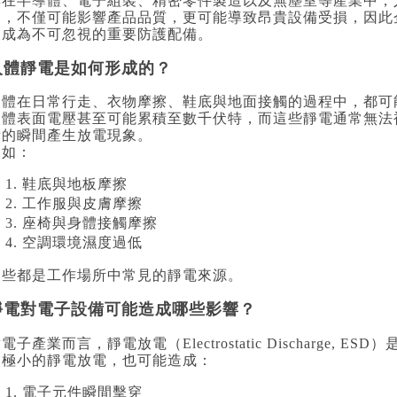
其在半導體、電子組裝、精密零件製造以及無塵室等產業中，
出，不僅可能影響產品品質，更可能導致昂貴設備受損，因此
已成為不可忽視的重要防護配備。
人體靜電是如何形成的？
人體在日常行走、衣物摩擦、鞋底與地面接觸的過程中，都可
人體表面電壓甚至可能累積至數千伏特，而這些靜電通常無法
備的瞬間產生放電現象。
例如：
鞋底與地板摩擦
工作服與皮膚摩擦
座椅與身體接觸摩擦
空調環境濕度過低
這些都是工作場所中常見的靜電來源。
靜電對電子設備可能造成哪些影響？
電子產業而言，靜電放電（Electrostatic Discharge,
是極小的靜電放電，也可能造成：
電子元件瞬間擊穿