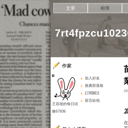
文章
相簿
7rt4fpzcu10
作家
加入好友
推薦部落格
20
訂閱關注
留言給他
王容雄的每日頭
條67936