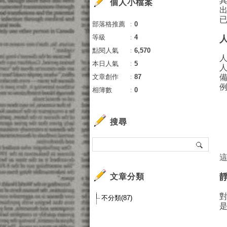
個人小檔案
部落格推薦
：
0
等級
：
4
點閱人氣
：
6,570
本日人氣
：
5
文章創作
：
87
相簿數
：
0
搜尋
文章分類
對
不分類(87)