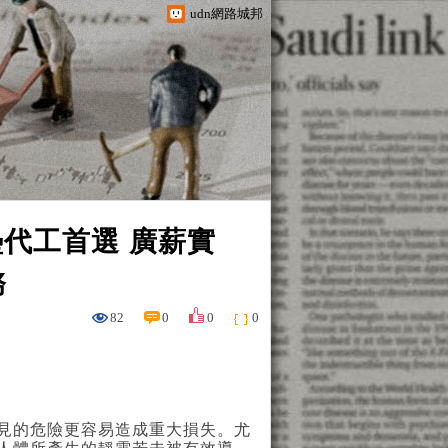
udn網路城邦
墊代工首選 廣薪實
務
82
0
0
0
見的危險更容易造成重大損失。尤