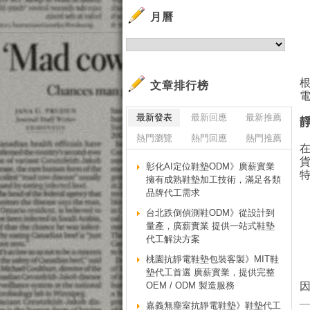
月曆
根
文章排行榜
最新發表
最新回應
最新推薦
熱門瀏覽
熱門回應
熱門推薦
彰化AI定位鞋墊ODM》廣薪實業
擁有成熟鞋墊加工技術，滿足各類
品牌代工需求
台北跌倒偵測鞋ODM》從設計到
量產，廣薪實業 提供一站式鞋墊
代工解決方案
桃園抗靜電鞋墊包裝客製》MIT鞋
墊代工首選 廣薪實業，提供完整
OEM / ODM 製造服務
嘉義無塵室抗靜電鞋墊》鞋墊代工