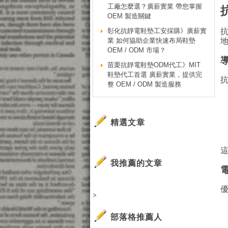
工廠怎麼選？廣薪實業 帶您掌握
OEM 製造關鍵
彰化抗靜電鞋墊工安採購》廣薪實
業 如何協助企業快速布局鞋墊
OEM / ODM 市場？
苗栗抗靜電鞋墊ODM代工》MIT
鞋墊代工首選 廣薪實業，提供完
整 OEM / ODM 製造服務
精選文章
我推薦的文章
>
部落格推薦人