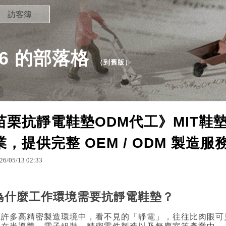
訪客簿
236 的部落格
（
到舊版
）
苗栗抗靜電鞋墊ODM代工》MIT鞋
業，提供完整 OEM / ODM 製造服
26
/
05
/
13
02
:
33
為什麼工作環境需要抗靜電鞋墊？
在許多高精密製造環境中，看不見的「靜電」，往往比肉眼可