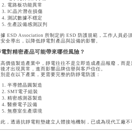
電路板功能異常
IC晶片潛在損傷
測試數據不穩定
生產設備感測誤判
據 ESD Association 所制定的 ESD 防護規範，工
電安全導出，以降低靜電對產品與設備的影響。
靜電對精密產品可能帶來哪些風險？
在高價值製造產業中，靜電往往不是立即造成產品報廢，而是
貨後才出現異常，進而影響品牌信譽與客戶信任。
特別是在以下產業，更需要完整的防靜電防護：
半導體晶圓製造
SMT電子組裝
精密感測器製造
醫療電子設備
無塵室生產環境
因此，透過抗靜電鞋墊建立人體接地機制，已成為現代工廠不