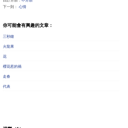
自訂分類：
不分類
下一則：
心情
你可能會有興趣的文章：
三秒鐘
火龍果
花
櫻花惹的禍
走春
代表