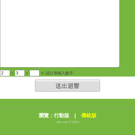
+
=
※ 請計算輸入數字
送出迴響
瀏覽：
行動版
|
傳統版
udn.com © 2012