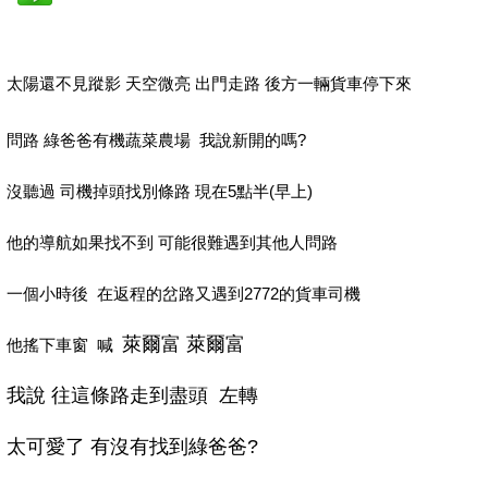
太陽還不見蹤影 天空微亮 出門走路 後方一輛貨車停下來
問路 綠爸爸有機蔬菜農場 我說新開的嗎?
沒聽過 司機掉頭找別條路 現在5點半(早上)
他的導航如果找不到 可能很難遇到其他人問路
一個小時後 在返程的岔路又遇到2772的貨車司機
萊爾富 萊爾富
他搖下車窗 喊
我說 往這條路走到盡頭 左轉
太可愛了 有沒有找到綠爸爸?