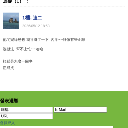
迴響（1） ：
1樓.
迪二
2026
/
05
/
12
18
:
53
他問完綠爸爸 我谷哥了一下 內湖~~好像有些距離
沒辦法 幫不上忙~~哈哈
輕鬆是怎麼一回事
正尋找
發表迴響
會員登入