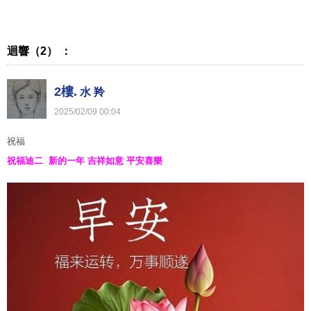
迴響（2） ：
2樓.
水 羚
2025
/
02
/
09
00
:
04
祝福
祝福迪二 新的一年 吉祥如意 平安喜樂