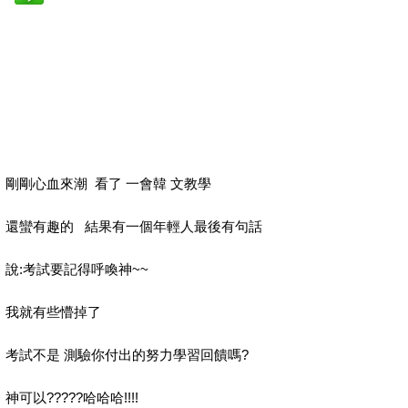
剛剛心血來潮 看了 一會韓 文教學
還蠻有趣的 結果有一個年輕人最後有句話
說:考試要記得呼喚神~~
我就有些懵掉了
考試不是 測驗你付出的努力學習回饋嗎?
神可以?????哈哈哈!!!!