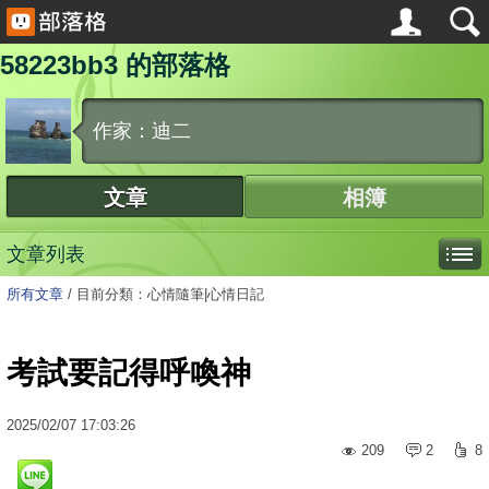
58223bb3 的部落格
作家：迪二
文章
相簿
文章列表
所有文章
/
目前分類：心情隨筆|心情日記
考試要記得呼喚神
2025
/
02
/
07
17:03:26
209
2
8