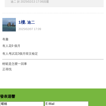
迪二
於
2025
/
02
/
13
17
:
06
回覆
1樓.
迪二
2025
/
02
/
07
17
:
09
有趣
有人花9 個月
有人考試花3個月韓文檢定
輕鬆是怎麼一回事
正尋找
發表迴響