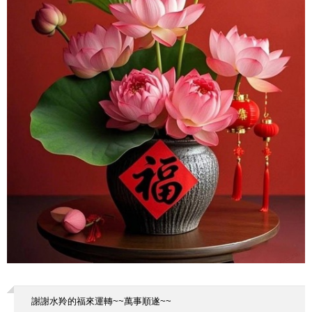
謝謝水羚的福來運轉~~萬事順遂~~