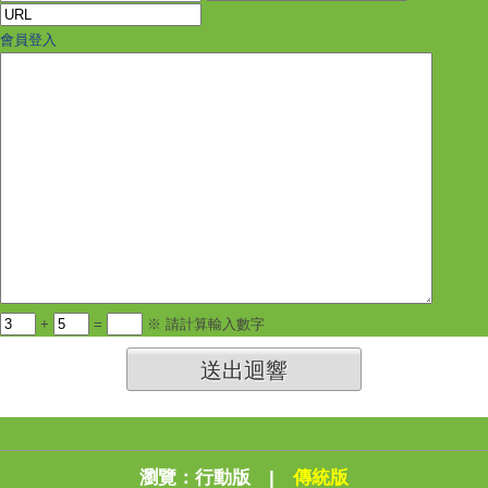
會員登入
+
=
※ 請計算輸入數字
送出迴響
瀏覽：
行動版
|
傳統版