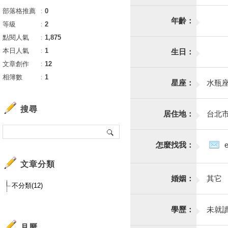
部落格推薦
：
0
年齡：
等級
：
2
點閱人氣
：
1,875
本日人氣
：
1
生日：
文章創作
：
12
相簿數
：
1
星座：
水瓶
搜尋
居住地：
台北
怎麼找我：
文章分類
婚姻：
其它
不分類(12)
學歷：
未就
月曆