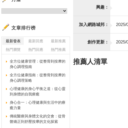
興趣：
加入網路城邦：
2025/0
文章排行榜
最新發表
最新回應
最新推薦
創作更新：
2025/0
熱門瀏覽
熱門回應
熱門推薦
推薦人清單
全方位健康管理：從整骨到按摩的
身心調理指南
全方位健康指南：從整骨到按摩的
身心調理策略
心理健康的身心平衡之道：從心靈
到身體的自我療癒
身心合一：心理健康與生活中的療
癒力量
傳統醫療與身體文化的交會：從骨
骼矯正到舒壓按摩的文化探索