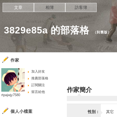
文章
相簿
訪客簿
3829e85a 的部落格
（
到舊版
）
作家
加入好友
推薦部落格
訂閱關注
作家簡介
留言給他
rtpajwjy7580
個人小檔案
性別：
其它