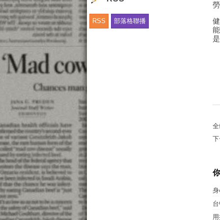
RSS
部落格聯播
全
下
身
台
用