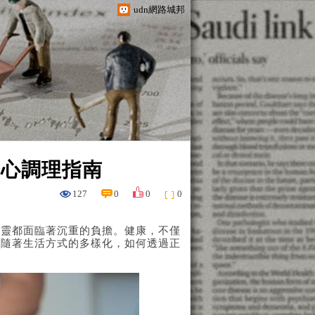
udn網路城邦
身心調理指南
127
0
0
0
心靈都面臨著沉重的負擔。健康，不僅
。隨著生活方式的多樣化，如何透過正