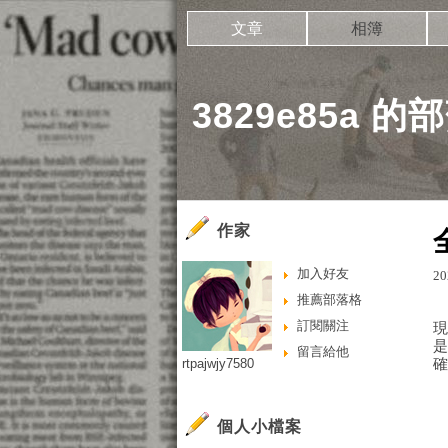
文章
相簿
3829e85a 的
作家
加入好友
20
推薦部落格
訂閱關注
留言給他
rtpajwjy7580
個人小檔案