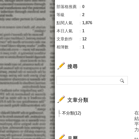
部落格推薦
：
0
等級
：
2
點閱人氣
：
1,876
本日人氣
：
1
文章創作
：
12
相簿數
：
1
搜尋
文章分類
不分類(12)
月曆