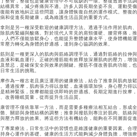
除了整骨，整復也是健康管理中不可或缺的一環。整復透過手法
體結構異常，減少疼痛與不適。許多人因長期坐姿不良、運動受
整復
能有效地糾正這些問題，讓身體恢復自然的運作模式。整復
疾病和促進長期健康，成為維護生活品質的重要方式。
推拿則是另一種深受歡迎的健康調理方法。透過手法作用於肌肉
消除肌肉緊繃與酸痛。對於現代人常見的肩頸僵硬、腰背疼痛，
拿
，人們不僅能放鬆身心，也能提升整體健康水平，使身體機能
日常壓力轉化為身體的舒適感，達到身心協調的效果。
撥筋則是一種更深入的肌肉與筋絡調理手法，通過對筋絡的拉伸
進血液和氣血運行。正確的撥筋能有效釋放深層肌肉的壓力，增
法及禁忌，是確保安全與效果的關鍵。撥筋不僅改善肌肉功能，
對日常生活的挑戰。
按摩作為一種古老且廣泛運用的健康療法，結合了推拿與肌肉放
勞。通過
按摩
，肌肉張力得以放鬆，血液循環加快，身心壓力得
還是精神緊張，按摩都能提供即時的舒適感。長期定期進行按摩
力、改善睡眠質量，從而提升生活品質。
健康管理不僅依靠單一方法，而是需要多種療法相互結合，形成
骨骼、關節與身體結構的調整；推拿與撥筋則專注於肌肉、筋絡
鬆與壓力釋放的效果。將這些方法有機結合，能夠在不同層面促
除了專業療法，日常生活中的習慣也是維護健康的重要因素。合
支持身心運作的基礎。健康的生活方式能夠減少身體負擔，增強