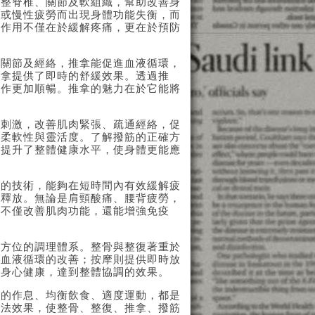
調整脊椎、關節及軟組織，幫助改善身
傷或慢性疲勞而出現身體功能失衡，而
的作用不僅在於緩解疼痛，更在於預防
、關節及經絡，推拿能促進血液循環，
推拿提供了即時的舒緩效果。透過
推
運作更加順暢。推拿的魅力在於它能將
與刺激，改善肌肉緊張、疏通經絡，促
強柔軟性與靈活度。了解
撥筋
的正確方
也提升了整體健康水平，使身體更能應
鬆的技術，能夠在短時間內有效緩解疲
以釋放。無論是肩頸酸痛、腰背疲勞，
，不僅改善肌肉功能，還能增強免疫
全方位的調理體系。整骨與整復著重於
與血液循環的改善；按摩則提供即時放
進身心健康，達到整體協調的效果。
理的作息、均衡飲食、適度運動，都是
療法效果，使整骨、整復、推拿、撥筋