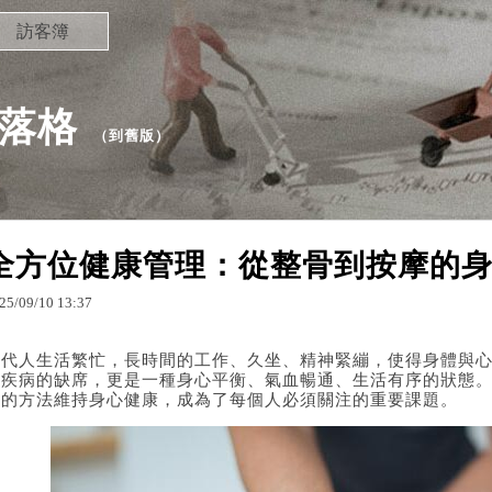
訪客簿
部落格
（
到舊版
）
全方位健康管理：從整骨到按摩的
25
/
09
/
10
13
:
37
現代人生活繁忙，長時間的工作、久坐、精神緊繃，使得身體與
是疾病的缺席，更是一種身心平衡、氣血暢通、生活有序的狀態
確的方法維持身心健康，成為了每個人必須關注的重要課題。