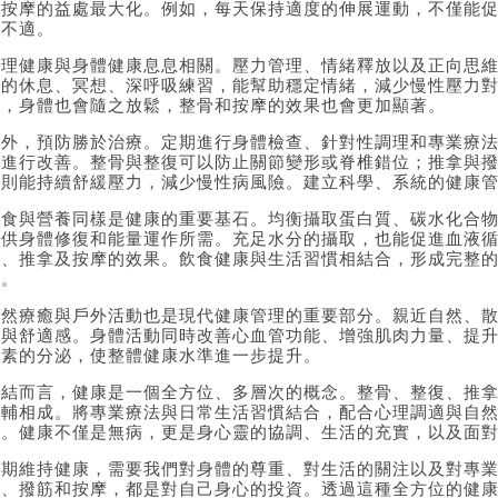
和按摩的益處最大化。例如，每天保持適度的伸展運動，不僅能
節不適。
心理健康與身體健康息息相關。壓力管理、情緒釋放以及正向思
度的休息、冥想、深呼吸練習，能幫助穩定情緒，減少慢性壓力
放，身體也會隨之放鬆，整骨和按摩的效果也會更加顯著。
此外，預防勝於治療。定期進行身體檢查、針對性調理和專業療
期進行改善。整骨與整復可以防止關節變形或脊椎錯位；推拿與
摩則能持續舒緩壓力，減少慢性病風險。建立科學、系統的健康
飲食與營養同樣是健康的重要基石。均衡攝取蛋白質、碳水化合
提供身體修復和能量運作所需。充足水分的攝取，也能促進血液
復、推拿及按摩的效果。飲食健康與生活習慣相結合，形成完整
態。
自然療癒與戶外活動也是現代健康管理的重要部分。親近自然、
調與舒適感。身體活動同時改善心血管功能、增強肌肉力量、提
激素的分泌，使整體健康水準進一步提升。
總結而言，健康是一個全方位、多層次的概念。整骨、整復、推
相輔相成。將專業療法與日常生活習慣結合，配合心理調適與自
康。健康不僅是無病，更是身心靈的協調、生活的充實，以及面
長期維持健康，需要我們對身體的尊重、對生活的關注以及對專
拿、撥筋和按摩，都是對自己身心的投資。透過這種全方位的健