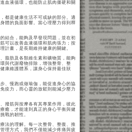
促進血液循環，也能防止肌肉僵硬和關
維，都是健康生活不可或缺的部分。適
對身體的負面影響。當心理壓力得到釋
法的結合，能夠及早發現問題，並在初
撥筋可以改善血液循環和肌肉張力；按
管理計畫，是長期維持健康的關鍵。
物、脂肪及各類維生素和礦物質，能夠
循環與代謝廢物排除，增強整骨、整
的健康維護體系，讓身心保持最佳狀
散步、慢跑或做瑜伽，能促進身心的協
升免疫力，而心靈的放鬆則能減少壓力
拿、撥筋與按摩各有其專業作用，彼此
然療癒，才能達到真正的身心平衡與健
對挑戰的韌性。
業療法的理解。每一次整骨、整復、推
康管理方式，我們不僅能減少疼痛與疲