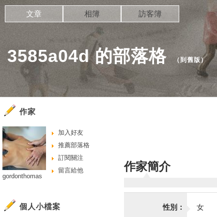
文章
相簿
訪客簿
3585a04d 的部落格
（
到舊版
）
作家
加入好友
推薦部落格
訂閱關注
作家簡介
留言給他
gordonthomas
個人小檔案
性別：
女