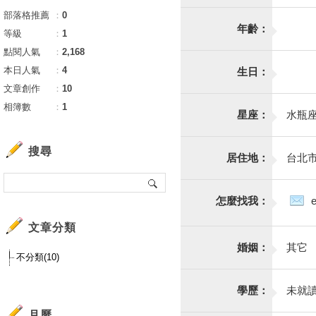
部落格推薦
：
0
年齡：
等級
：
1
點閱人氣
：
2,168
本日人氣
：
4
生日：
文章創作
：
10
相簿數
：
1
星座：
水瓶
搜尋
居住地：
台北
怎麼找我：
文章分類
婚姻：
其它
不分類(10)
學歷：
未就
月曆