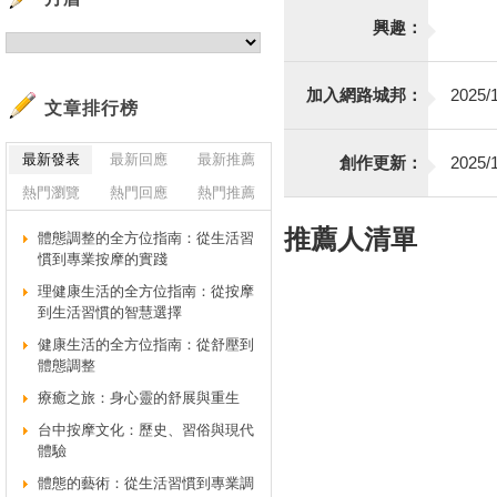
興趣：
加入網路城邦：
2025/1
文章排行榜
最新發表
最新回應
最新推薦
創作更新：
2025/1
熱門瀏覽
熱門回應
熱門推薦
推薦人清單
體態調整的全方位指南：從生活習
慣到專業按摩的實踐
理健康生活的全方位指南：從按摩
到生活習慣的智慧選擇
健康生活的全方位指南：從舒壓到
體態調整
療癒之旅：身心靈的舒展與重生
台中按摩文化：歷史、習俗與現代
體驗
體態的藝術：從生活習慣到專業調