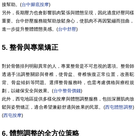
接幫助。(
台中腳底按摩
)
另外，長期壓力也會影響肌肉緊張與體態呈現，因此適度紓壓同樣
重要。台中舒壓服務能幫助放鬆身心，使肌肉不再因緊繃而扭曲，
進一步提升整體體態美感。(
台中舒壓
)
5. 整骨與專業矯正
對於骨骼排列明顯異常的人，專業整骨是不可忽視的選項。整骨師
透過手法調整關節與脊椎，使骨盆、脊椎恢復正常位置，改善駝
背、骨盆傾斜等問題。選擇整骨服務時，也需考慮價格與療程規
劃，以確保安全與效果。(
台中整骨價錢
)
此外，西屯地區提供多樣化按摩與體態調整服務，包括深層肌肉放
鬆與姿勢矯正，適合希望兼顧舒適與效果的民眾。(
西屯體態調整
)
(
西屯按摩
)
6. 體態調整的全方位策略