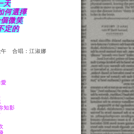
一天
如何選擇
一個微笑
不定的
飛午 合唱：江淑娜
的愛
線
我
你知影
命
吹
飛