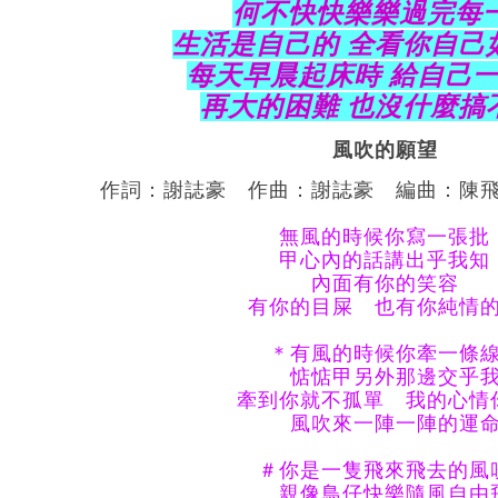
何不快快樂樂過完每
生活是自己的 全看你自己
每天早晨起床時 給自己
再大的困難 也沒什麼搞
風吹的願望
作詞：謝誌豪 作曲：謝誌豪 編曲：陳
無風的時候你寫一張批
甲心內的話講出乎我知
內面有你的笑容
有你的目屎 也有你純情
＊有風的時候你牽一條
惦惦甲另外那邊交乎
牽到你就不孤單 我的心情
風吹來一陣一陣的運
＃你是一隻飛來飛去的風
親像鳥仔快樂隨風自由