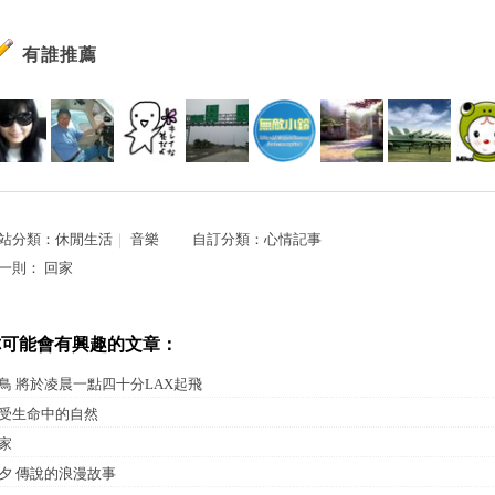
有誰推薦
站分類：
休閒生活
｜
音樂
自訂分類：
心情記事
一則：
回家
你可能會有興趣的文章：
鳥 將於凌晨一點四十分LAX起飛
受生命中的自然
家
夕 傳說的浪漫故事