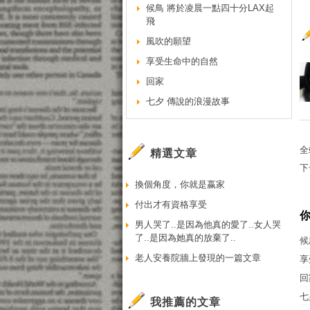
候鳥 將於凌晨一點四十分LAX起
飛
風吹的願望
享受生命中的自然
回家
七夕 傳說的浪漫故事
全
精選文章
下
換個角度，你就是嬴家
付出才有資格享受
男人哭了..是因為他真的愛了..女人哭
了..是因為她真的放棄了..
候
老人安養院牆上發現的一篇文章
享
回
七
我推薦的文章