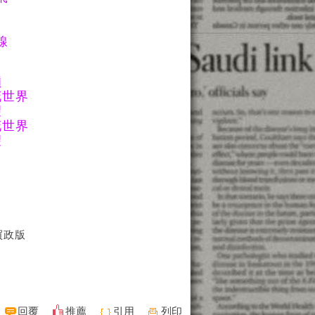
線
山
嶺
世界
望
世界
望
買政版
回覆
推薦
引用
列印