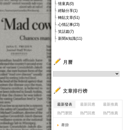
憶童真(0)
經驗分享(1)
轉貼文章(51)
心情記事(23)
笑話篇(7)
新聞&知識(11)
月曆
文章排行榜
最新發表
最新回應
最新推薦
熱門瀏覽
熱門回應
熱門推薦
牽掛