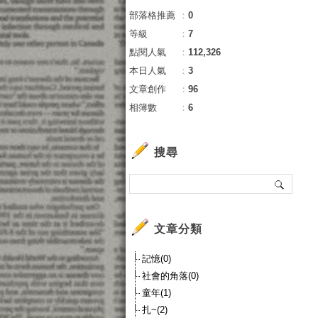
部落格推薦
：
0
等級
：
7
點閱人氣
：
112,326
本日人氣
：
3
文章創作
：
96
相簿數
：
6
搜尋
文章分類
記憶(0)
社會的角落(0)
童年(1)
扎~(2)