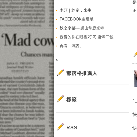
是
木頭｜約定．來生
正
FACEBOOK進級版
秋之京都----嵐山常寂光寺
親愛的你在哪裡?(13):蜜蜂二號
再看「聽說」
>
部落格推薦人
標籤
^
RSS