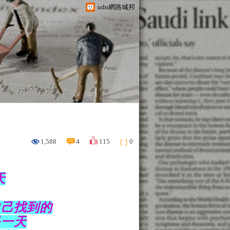
udn網路城邦
1,588
4
115
0
天
自己找到的
是一天