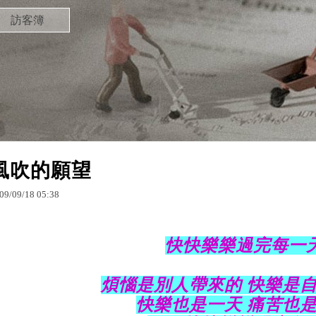
訪客簿
風吹的願望
09
/
09
/
18
05
:
38
快快樂樂過完每一
煩惱是別人帶來的 快樂是
快樂也是一天 痛苦也