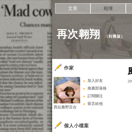
文章
相簿
再次翱翔
（
到舊版
）
作家
加入好友
20
推薦部落格
訂閱關注
留言給他
西拉雅野百合
個人小檔案