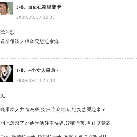
2樓.
niki在斯里蘭卡
2009
/
09
/
19
02
:
37
好聽的歌
不過卻很讓人很容易想起家鄉
1樓.
~小女人皇后~
2009
/
09
/
18
23
:
38
吹風
今晚跟友人共進晚餐,突然吃著吃著,她突然哭起來了
問他怎麼了??他說他好不快樂,幹嘛活著,有什麼意義