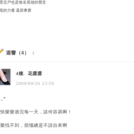
受災戶也是無名英雄的聲音
面的力量 還原事實
迴響（4） ：
4樓.
花露露
2009
/
09
/
26
23
:
59
__*
快快樂樂過完每一天，談何容易啊！
快樂找不到，煩惱總是不請自來啊