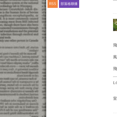
RSS
部落格聯播
飛
風
L