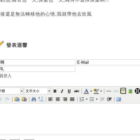
勸他,痛苦也一天,快樂也一天,為何不選擇快樂咧!!
然後還是無法轉移他的心情,我就帶他去吹風
發表迴響
員登入
字體
文字大小