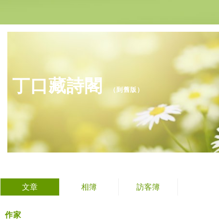
丁口藏詩閣
（
到舊版
）
文章
相簿
訪客簿
作家