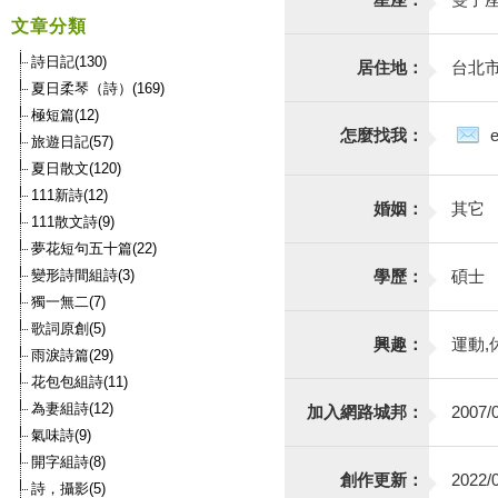
文章分類
詩日記(130)
居住地：
台北
夏日柔琴（詩）(169)
極短篇(12)
怎麼找我：
旅遊日記(57)
夏日散文(120)
111新詩(12)
婚姻：
其它
111散文詩(9)
夢花短句五十篇(22)
變形詩間組詩(3)
學歷：
碩士
獨一無二(7)
歌詞原創(5)
興趣：
運動,
雨淚詩篇(29)
花包包組詩(11)
為妻組詩(12)
加入網路城邦：
2007/0
氣味詩(9)
開字組詩(8)
創作更新：
2022/0
詩，攝影(5)