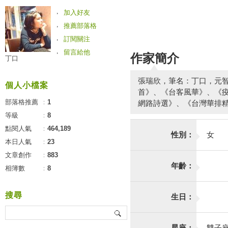
加入好友
推薦部落格
訂閱關注
留言給他
作家簡介
丁口
張瑞欣，筆名：丁口，元智
個人小檔案
首》、《台客風華》、《疫
部落格推薦
：
1
網路詩選》、《台灣華排
等級
：
8
點閱人氣
：
464,189
性別：
女
本日人氣
：
23
文章創作
：
883
年齡：
相簿數
：
8
搜尋
生日：
星座：
雙子