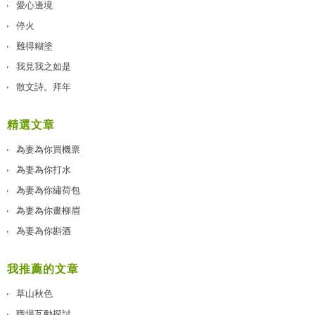
愛心邊境
停火
難得糊塗
我見我之如是
散文詩。拜年
精選文章
為妻為你買機票
為妻為你打水
為妻為你繡荷包
為妻為你畫柳眉
為妻為你斟酒
我推薦的文章
草山秋色
職場互動探討