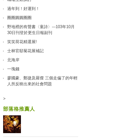
過年到！好運到！
圈圈圓圓圈圈
野地裡的有聲書〈童詩〉---103年10月
30日刊登於更生日報副刊
笑笑荷花精選展!
士林官邸菊花展補記
北海岸
一塊錢
廖國豪、鄭捷及羅傑 三個走偏了的年輕
人所反映出來的社會問題
>
部落格推薦人