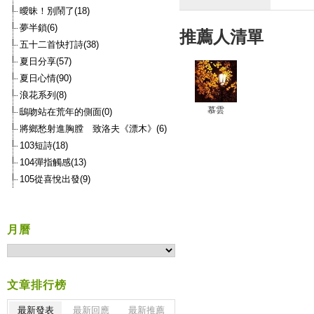
曖昧！別鬧了(18)
夢半鎖(6)
推薦人清單
五十二首快打詩(38)
夏日分享(57)
夏日心情(90)
浪花系列(8)
慕雲
鴟吻站在荒年的側面(0)
將鄉愁射進胸膛 致洛夫《漂木》(6)
103短詩(18)
104彈指觸感(13)
105從喜悅出發(9)
月曆
文章排行榜
最新發表
最新回應
最新推薦