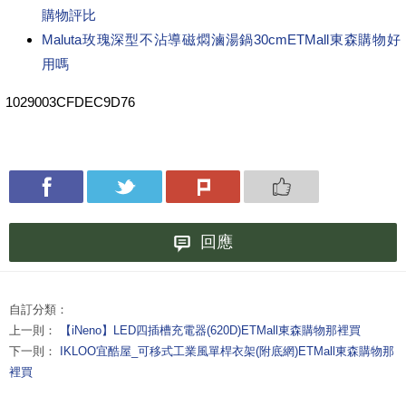
購物評比
Maluta玫瑰深型不沾導磁燜滷湯鍋30cmETMall東森購物好
用嗎
1029003CFDEC9D76
回應
自訂分類：
上一則：
【iNeno】LED四插槽充電器(620D)ETMall東森購物那裡買
下一則：
IKLOO宜酷屋_可移式工業風單桿衣架(附底網)ETMall東森購物那
裡買