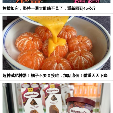
檸檬加它，堅持一週大肚腩不見了，重新回到45公斤
PR
超神減肥神器！橘子不要直接吃，加點這個！體重天天下降
PR