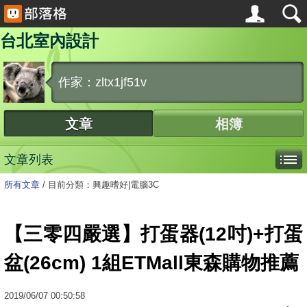
台北室內設計
作家：zltx1jf51v
文章
相簿
文章列表
所有文章
/
目前分類：興趣嗜好|電腦3C
【三零四嚴選】打蛋器(12吋)+打蛋
盆(26cm) 1組ETMall東森購物推薦
2019
/
06
/
07
00:50:58