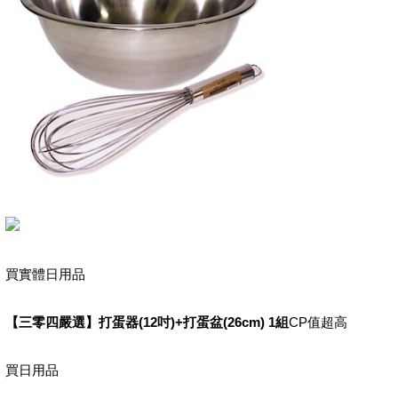
買實體日用品
【三零四嚴選】打蛋器(12吋)+打蛋盆(26cm) 1組
CP值超高
買日用品