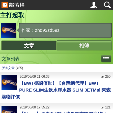
主打超取
作家：zhd93zd59z
文章
相簿
文章列表
所有文章
(465)
2019
/
06
/
09
21:06:36
250
【BWT德國倍世】【台灣總代理】BWT
PURE SLIM生飲水淨水器 SLIM 3ETMall東森
購物評價
2019
/
06
/
08
17:55:22
121