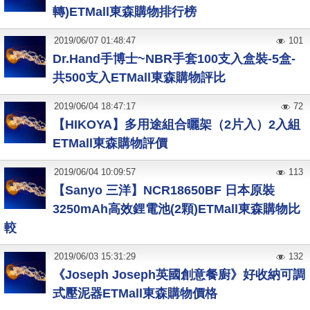
轉)ETMall東森購物排行榜
2019
/
06
/
07
01:48:47
101
Dr.Hand手博士~NBR手套100支入盒裝-5盒-
共500支入ETMall東森購物評比
2019
/
06
/
04
18:47:17
72
【HIKOYA】多用途組合曬架（2片入）2入組
ETMall東森購物評價
2019
/
06
/
04
10:09:57
113
【Sanyo 三洋】NCR18650BF 日本原裝
3250mAh高效鋰電池(2顆)ETMall東森購物比
較
2019
/
06
/
03
15:31:29
132
《Joseph Joseph英國創意餐廚》好收納可調
式壓泥器ETMall東森購物價格