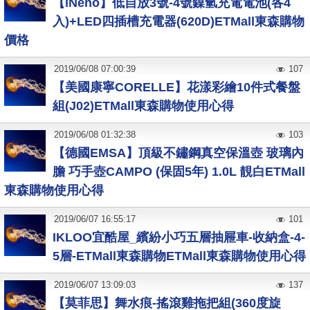
【iNeno】低自放3號-4號鎳氫充電電池(各4
入)+LED四插槽充電器(620D)ETMall東森購物
價格
2019
/
06
/
08
07:00:39
107
【美國康寧CORELLE】花漾彩繪10件式餐盤
組(J02)ETMall東森購物使用心得
2019
/
06
/
08
01:32:38
103
【德國EMSA】頂級不鏽鋼真空保溫壺 玻璃內
膽 巧手壺CAMPO (保固5年) 1.0L 靚白ETMall
東森購物使用心得
2019
/
06
/
07
16:55:17
101
IKLOO宜酷屋_繽紛小巧五層抽屜車-收納盒-4-
5層-ETMall東森購物ETMall東森購物使用心得
2019
/
06
/
07
13:09:03
137
【莫菲思】舞水痕-搖滾雞拖把組(360度旋