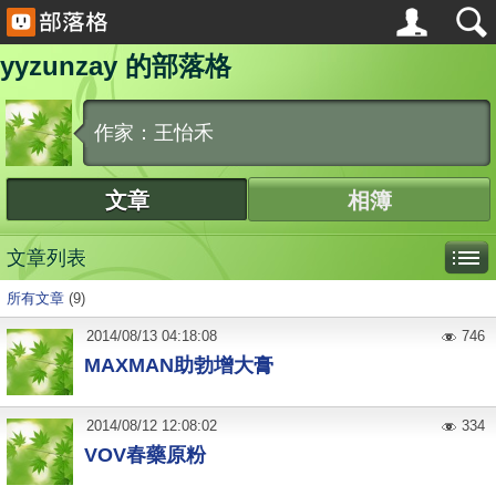
yyzunzay 的部落格
作家：王怡禾
文章
相簿
文章列表
所有文章
(9)
2014
/
08
/
13
04:18:08
746
MAXMAN助勃增大膏
2014
/
08
/
12
12:08:02
334
VOV春藥原粉