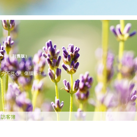
本
（
到舊版
）
，力不從心，傷腦筋！
訪客簿