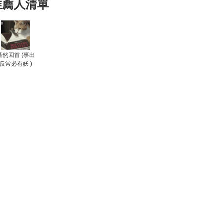
推薦人清單
驀然回首 (事出
反常必有妖 )