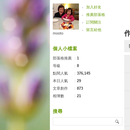
加入好友
推薦部落格
訂閱關注
留言給他
mooto
個人小檔案
部落格推薦
：
1
等級
：
8
點閱人氣
：
376,145
本日人氣
：
29
文章創作
：
873
相簿數
：
21
搜尋