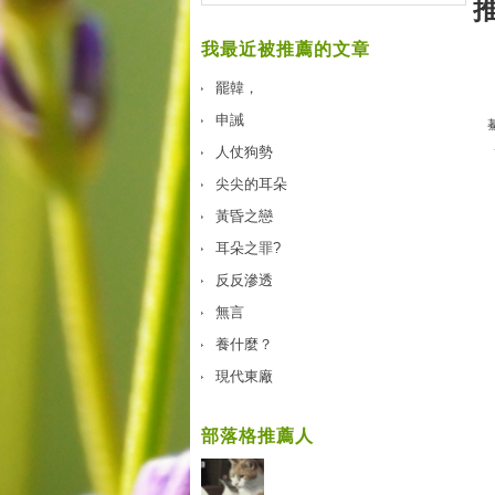
我最近被推薦的文章
罷韓，
申誡
人仗狗勢
尖尖的耳朵
黃昏之戀
耳朵之罪?
反反滲透
無言
養什麼？
現代東廠
部落格推薦人