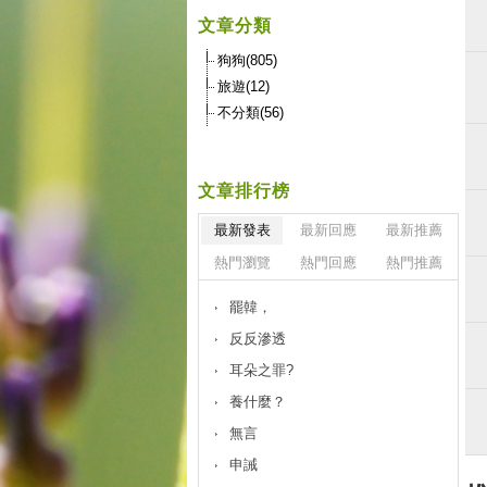
文章分類
狗狗(805)
旅遊(12)
不分類(56)
文章排行榜
最新發表
最新回應
最新推薦
熱門瀏覽
熱門回應
熱門推薦
罷韓，
反反滲透
耳朵之罪?
養什麼？
無言
申誡