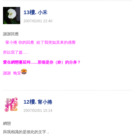
13樓.
小禾
2007
/
02
/
01
22
:
40
謝謝回應
甯小捲
你的回應 給了我突如其來的感覺
所以寫了篇.....
愛在網戀蔓延時......那個是你（妳）的分身？
謝謝 晚安
12樓.
甯小捲
2007
/
02
/
01
15
:
14
網戀
與我相識的是彼此的文字，