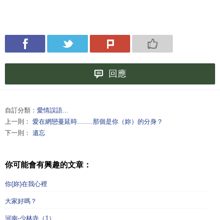
回應
自訂分類：
愛情誤語...
上一則：
愛在網戀蔓延時........那個是你（妳）的分身？
下一則：
遺忘
你可能會有興趣的文章：
你(妳)在我心裡
大家好嗎？
河南-少林寺（1）