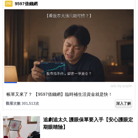
9597借錢網
PR
ads by popIn
帳單又來了？ 【9597借錢網】臨時補生活資金就是快！
觀看次數 301,520次
深入了解
PR
追劇追太久 護眼保單要入手【安心護眼定
期眼睛險】