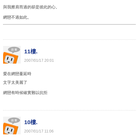
與我擦肩而過的卻是彼此的心。
網戀不過如此。
11樓.
2007
/
01
/
17
20
:
01
愛在網戀蔓延時
文字太美麗了
網戀有時候確實難以抗拒
10樓.
2007
/
01
/
17
11
:
06