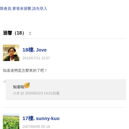
限會員,要發表迴響,請先登入
迴響（18） ：
18樓.
Jove
2015
/
07
/
21
15
:
07
知道迷惘是怎麼來的了吧！
知道啦
小禾
於
2020
/
02
/
23
14
:
01
回覆
17樓.
sunny-kuo
2007
/
06
/
06
05
:
18