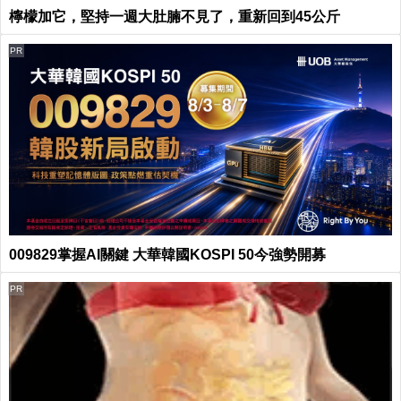
檸檬加它，堅持一週大肚腩不見了，重新回到45公斤
PR
009829掌握AI關鍵 大華韓國KOSPI 50今強勢開募
PR