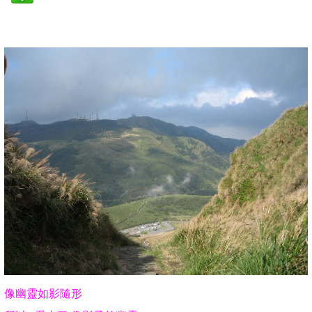
像幽靈如影隨形