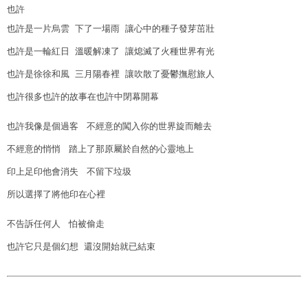
也許
也許是一片烏雲 下了一場雨 讓心中的種子發芽茁壯
也許是一輪紅日 溫暖解凍了 讓熄滅了火種世界有光
也許是徐徐和風 三月陽春裡 讓吹散了憂鬱撫慰旅人
也許很多也許的故事在也許中閉幕開幕
也許我像是個過客 不經意的闖入你的世界旋而離去
不經意的悄悄 踏上了那原屬於自然的心靈地上
印上足印他會消失 不留下垃圾
所以選擇了將他印在心裡
不告訴任何人 怕被偷走
也許它只是個幻想 還沒開始就已結束