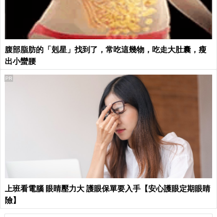
腹部脂肪的「剋星」找到了，常吃這幾物，吃走大肚囊，瘦
出小蠻腰
PR
上班看電腦 眼睛壓力大 護眼保單要入手【安心護眼定期眼睛
險】