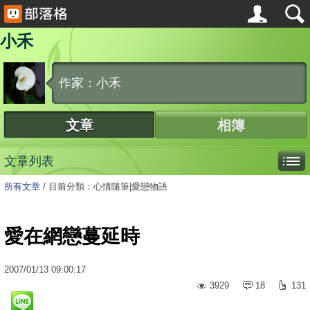
小禾
作家：小禾
文章
相簿
文章列表
所有文章
/
目前分類：心情隨筆|愛戀物語
愛在網戀蔓延時
2007
/
01
/
13
09:00:17
3929
18
131