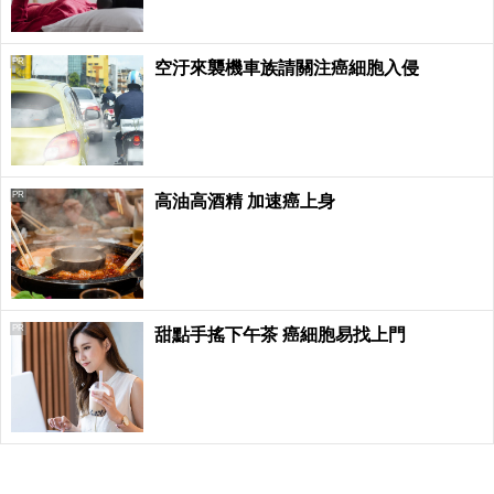
PR
空汙來襲機車族請關注癌細胞入侵
PR
高油高酒精 加速癌上身
PR
甜點手搖下午茶 癌細胞易找上門