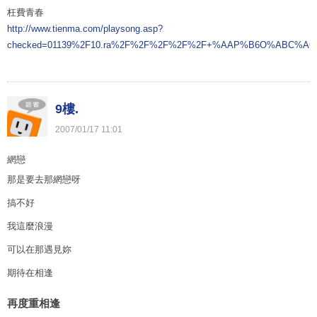
枉費青春
http://www.tienma.com/playsong.asp?
checked=01139%2F10.ra%2F%2F%2F%2F%2F+%AAP%B6O%ABC%AC
9樓.
2007
/
01
/
17
11
:
01
網戀
那是要去那網戀呀
搞不好
我這麼浪漫
可以在那遇見妳
期待在相逢
再度重相逢