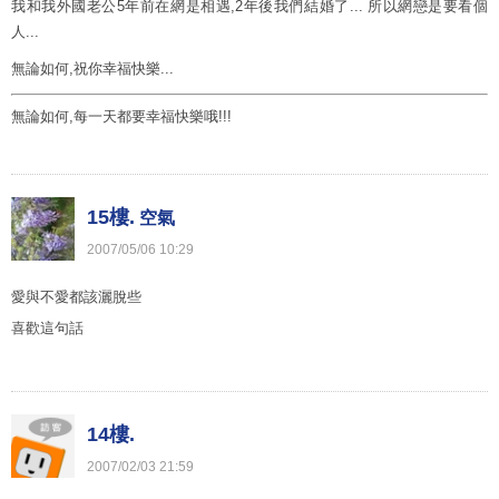
我和我外國老公5年前在網是相遇,2年後我們結婚了... 所以網戀是要看個
人...
無論如何,祝你幸福快樂...
無論如何,每一天都要幸福快樂哦!!!
15樓.
空氣
2007
/
05
/
06
10
:
29
愛與不愛都該灑脫些
喜歡這句話
14樓.
2007
/
02
/
03
21
:
59