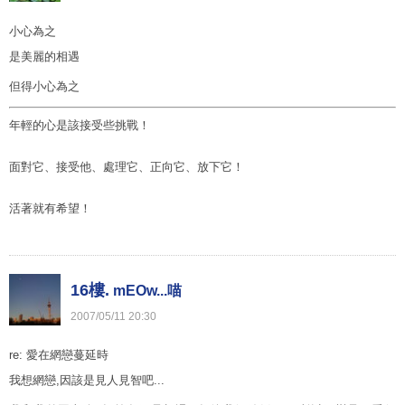
小心為之
是美麗的相遇
但得小心為之
年輕的心是該接受些挑戰！
面對它、接受他、處理它、正向它、放下它！
活著就有希望！
16樓.
mEOw...喵
2007
/
05
/
11
20
:
30
re: 愛在網戀蔓延時
我想網戀,因該是見人見智吧...