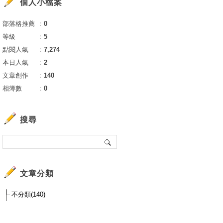
個人小檔案
部落格推薦
：
0
等級
：
5
點閱人氣
：
7,274
本日人氣
：
2
文章創作
：
140
相簿數
：
0
搜尋
文章分類
不分類(140)