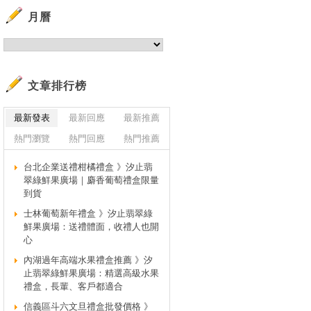
月曆
文章排行榜
最新發表
最新回應
最新推薦
熱門瀏覽
熱門回應
熱門推薦
台北企業送禮柑橘禮盒 》汐止翡
翠綠鮮果廣場｜麝香葡萄禮盒限量
到貨
士林葡萄新年禮盒 》汐止翡翠綠
鮮果廣場：送禮體面，收禮人也開
心
內湖過年高端水果禮盒推薦 》汐
止翡翠綠鮮果廣場：精選高級水果
禮盒，長輩、客戶都適合
信義區斗六文旦禮盒批發價格 》