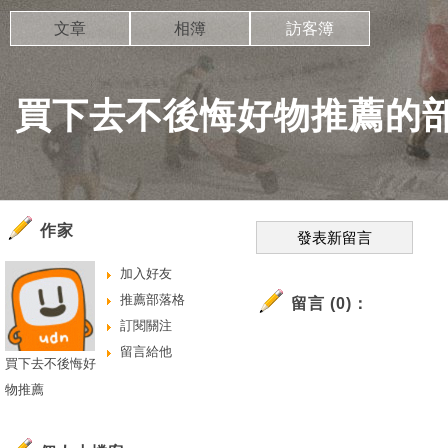
文章
相簿
訪客簿
買下去不後悔好物推薦的
作家
發表新留言
加入好友
推薦部落格
留言 (0)：
訂閱關注
留言給他
買下去不後悔好
物推薦