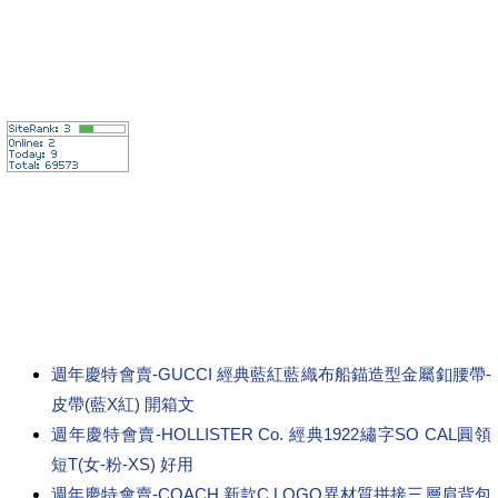
週年慶特會賣-GUCCI 經典藍紅藍織布船錨造型金屬釦腰帶-
皮帶(藍X紅) 開箱文
週年慶特會賣-HOLLISTER Co. 經典1922繡字SO CAL圓領
短T(女-粉-XS) 好用
週年慶特會賣-COACH 新款C LOGO異材質拼接三層肩背包