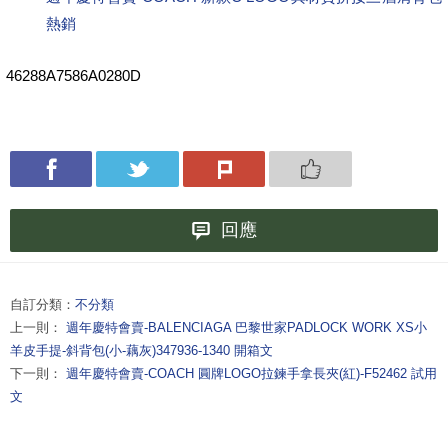
熱銷
46288A7586A0280D
回應
自訂分類：
不分類
上一則：
週年慶特會賣-BALENCIAGA 巴黎世家PADLOCK WORK XS小
羊皮手提-斜背包(小-藕灰)347936-1340 開箱文
下一則：
週年慶特會賣-COACH 圓牌LOGO拉鍊手拿長夾(紅)-F52462 試用
文