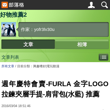
好物推薦2
作家：yofr3lv30u
文章
相簿
文章列表
所有文章
/
目前分類：興趣嗜好|電玩動漫
週年慶特會賣-FURLA 金字LOGO
拉鍊夾層手提-肩背包(水藍) 推薦
2016
/
03
/
04
18:51:46