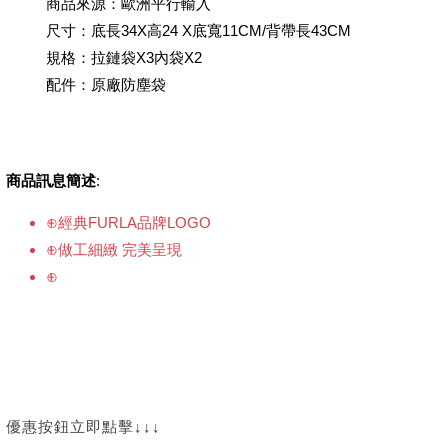
商品來源：歐洲平行輸入
尺寸：底長34X高24 X底寬11CM/背帶長43CM
規格：拉鏈袋X3內袋X2
配件：原廠防塵袋
商品訊息簡述
:
⊕經典FURLA品牌LOGO
⊕做工細緻 完美呈現
⊕
優惠按鈕立即點擊↓↓↓