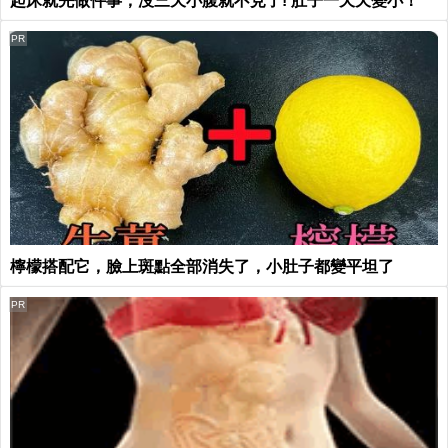
起床就先做件事，沒三天小腹就不見了! 肚子一天天變小！
PR
檸檬搭配它，臉上斑點全部消失了，小肚子都變平坦了
PR