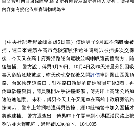
東森購物
圖文皆引用自
,圖文所有權皆為原所有權人所有，價格和
東森購物
內容如有變化依
網為主
（中央社記者程啟峰高雄5日電）傅姓男子9月底不滿吸毒被
捕，連日來連續在高市危險駕駛沿途並鳴喇叭被捕多次交保
後，今天又在高市府旁沿路逆向駕駛並鳴喇叭還衝撞警方，隨
後被捕。 警方說，傅男9月30日、10月4日及昨天清晨分別因吸
毒又危險駕駛被逮，昨天傍晚交保後又開
評價
車到鳳山區鳳頂
路、台88快速道路口，對在路口執勤的簡姓警員狂繞3圈，再
倒車欲撞警員，簡員跳開左手被撞擦傷，傅男即上高速公路加
速逃逸無蹤。 未料，傅男今天上午又開車在高雄市政府旁沿路
按喇叭，警車上前攔劫遭傅男衝撞，經10餘輛警車加入圍捕才
將他逮捕。 警方還查出，傅男昨下午開車到小港區漢民路上按
喇叭並大聲咆哮，過程被民眾拍下。1041005