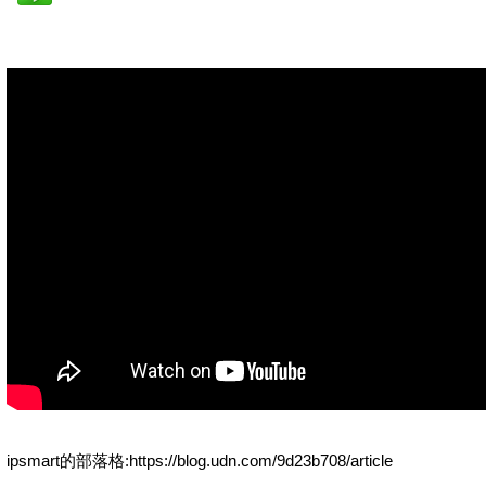
ipsmart的部落格:https://blog.udn.com/9d23b708/article