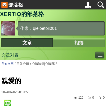
XERTIO的部落格
作家：qieioetoii001
文章
相簿
文章列表
所有文章
/
目前分類：心情隨筆|心情日記
親愛的
2024
/
07
/
02
20:31:58
129
0
0