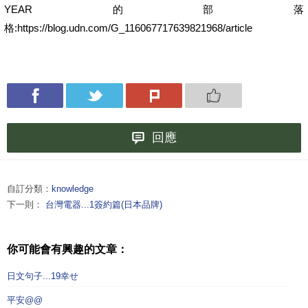
YEAR的部落
格:https://blog.udn.com/G_116067717639821968/article
回應
自訂分類：
knowledge
下一則：
台灣電器...1簽約篇(日本品牌)
你可能會有興趣的文章：
日文句子...19幸せ
平安@@