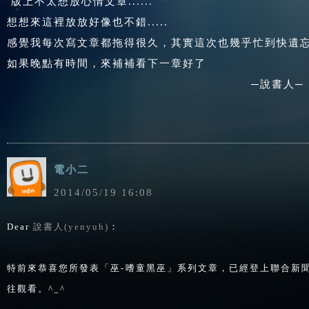
版上不太想放心情文章......
想想來這裡放放好像也不錯.....
感覺我每次寫文章都拖得很久，其實這次也幾乎忙到快遺忘了.
如果晚點有時間，來補補看下一章好了
─說書人─
電小二
2014
/
05
/
19
16
:
08
Dear
說書人(yenyuh)
：
特前來恭喜您所發表「巫-嗜童黑巫」系列文章，已經登上聯合新
往觀看。^_^