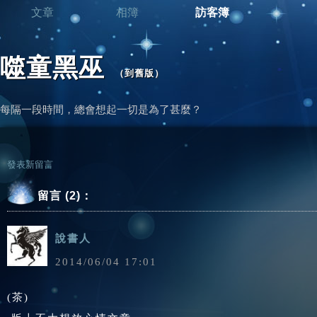
文章
相簿
訪客簿
噬童黑巫
（
到舊版
）
每隔一段時間，總會想起一切是為了甚麼？
發表新留言
留言 (2)：
說書人
2014
/
06
/
04
17
:
01
(茶)