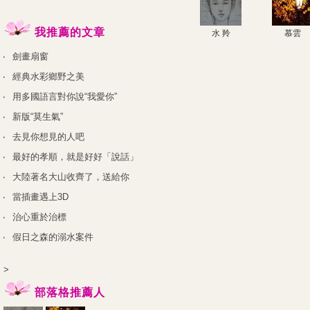
我推薦的文章
水 羚
慕雲
劍畫扇窗
經典水彩鄉野之美
用多國語言對你說“我愛你”
新版“莫生氣”
去見你想見的人吧
最好的孝順，就是好好「說話」
大陸著名大山收齊了，送給你
當插畫遇上3D
治心重於治標
假日之森的溺水案件
>
部落格推薦人