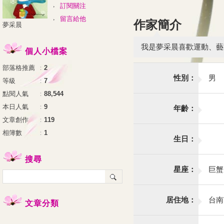
訂閱關注
留言給他
作家簡介
夢采晨
我是夢采晨喜歡運動、藝
個人小檔案
部落格推薦
：
2
性別：
男
等級
：
7
點閱人氣
：
88,544
本日人氣
：
9
年齡：
文章創作
：
119
相簿數
：
1
生日：
搜尋
星座：
巨蟹
居住地：
台南
文章分類