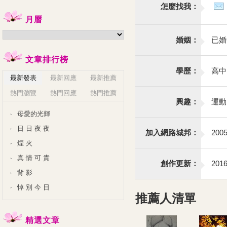
怎麼找我：
月曆
婚姻：
已婚
文章排行榜
學歷：
高中
最新發表
最新回應
最新推薦
熱門瀏覽
熱門回應
熱門推薦
興趣：
運動
母愛的光輝
日 日 夜 夜
加入網路城邦：
2005
煙 火
真 情 可 貴
創作更新：
2016
背 影
悼 別 今 日
推薦人清單
精選文章