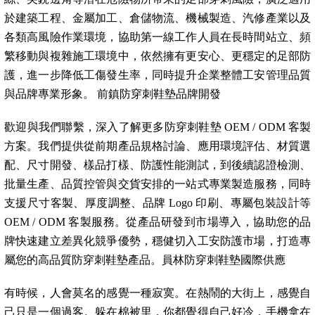
於建築工程、金屬加工、倉儲物流、機械製造、汽修產業以及
各類高風險作業環境，協助第一線工作人員在長時間站立、頻
繁移動與複雜施工環境中，依然擁有更安心、更穩定的足部防
護，進一步降低工傷發生率，同時提升企業整體工安管理品質
與品牌專業形象。 前鎮防穿刺鞋墊品牌開發
歡迎與我們聯繫，深入了解更多防穿刺鞋墊 OEM / ODM 客製
方案。我們提供從前期產品規格討論、應用環境評估、材質選
配、尺寸開發、樣品打樣、防護性能測試，到後續認證檢測、
批量生產、品質控管與交貨安排的一站式專業製造服務，同時
支援尺寸客製、厚度調整、品牌 Logo 印刷、專屬包裝設計等
OEM / ODM 客製服務。從產品研發到市場導入，協助您的品
牌快速建立差異化競爭優勢，穩健切入工安防護市場，打造專
屬您的高品質防穿刺鞋墊產品。員林防穿刺鞋墊國際供應
有時候，人會莫名的感覺一種寂寞。在熱鬧的大街上，感覺自
己只是一個過客。躲在棉被里，你都覺得自己好冷，手機拿在