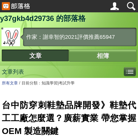
y37gkb4d29736 的部落格
作家：謝幸智的2021評價推薦65947
文章
相簿
文章列表
所有文章
/
目前分類：知識學習|考試升學
台中防穿刺鞋墊品牌開發》鞋墊代
工工廠怎麼選？廣薪實業 帶您掌握
OEM 製造關鍵