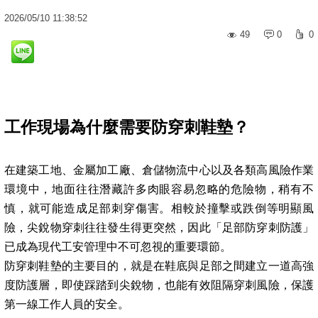
2026
/
05
/
10
11:38:52
49
0
0
工作現場為什麼需要防穿刺鞋墊？
在建築工地、金屬加工廠、倉儲物流中心以及各類高風險作業
環境中，地面往往潛藏許多肉眼容易忽略的危險物，稍有不
慎，就可能造成足部刺穿傷害。相較於撞擊或跌倒等明顯風
險，尖銳物穿刺往往發生得更突然，因此「足部防穿刺防護」
已成為現代工安管理中不可忽視的重要環節。
防穿刺鞋墊的主要目的，就是在鞋底與足部之間建立一道高強
度防護層，即使踩踏到尖銳物，也能有效阻隔穿刺風險，保護
第一線工作人員的安全。