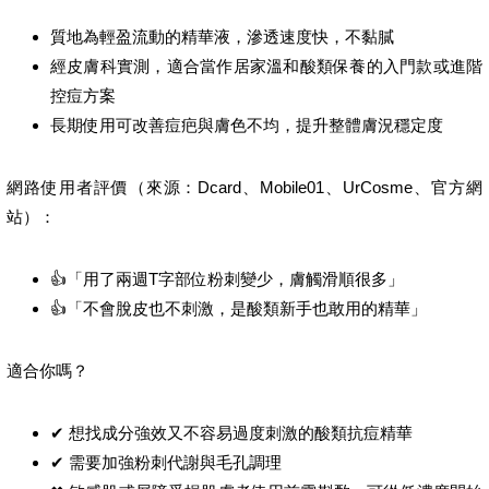
質地為輕盈流動的精華液，滲透速度快，不黏膩
經皮膚科實測，適合當作居家溫和酸類保養的入門款或進階
控痘方案
長期使用可改善痘疤與膚色不均，提升整體膚況穩定度
網路使用者評價（來源：Dcard、Mobile01、UrCosme、官方網
站）：
👍「用了兩週T字部位粉刺變少，膚觸滑順很多」
👍「不會脫皮也不刺激，是酸類新手也敢用的精華」
適合你嗎？
✔ 想找成分強效又不容易過度刺激的酸類抗痘精華
✔ 需要加強粉刺代謝與毛孔調理