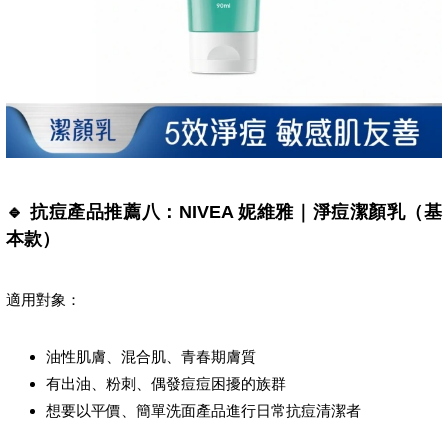
🔹 抗痘產品推薦八：NIVEA 妮維雅｜淨痘潔顏乳（基
本款）
適用對象：
油性肌膚、混合肌、青春期膚質
有出油、粉刺、偶發痘痘困擾的族群
想要以平價、簡單洗面產品進行日常抗痘清潔者