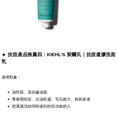
🔹 抗痘產品推薦四：KIEHL'S 契爾氏｜抗痘凝膠洗面
乳
適用對象：
油性肌、混合偏油肌
青春期痘痘、出油旺盛、毛孔粗大、粉刺多者
想透過洗卸同時達到控痘功效的人