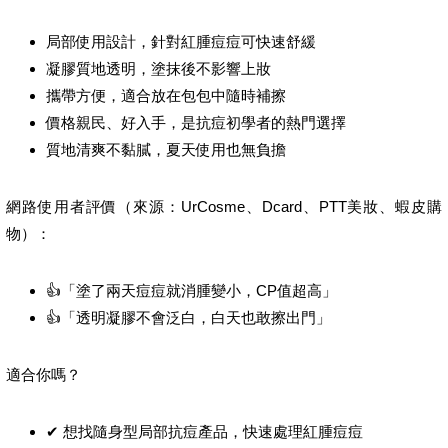
局部使用設計，針對紅腫痘痘可快速舒緩
凝膠質地透明，塗抹後不影響上妝
攜帶方便，適合放在包包中隨時補擦
價格親民、好入手，是抗痘初學者的熱門選擇
質地清爽不黏膩，夏天使用也無負擔
網路使用者評價（來源：UrCosme、Dcard、PTT美妝、蝦皮購
物）：
👍「塗了兩天痘痘就消腫變小，CP值超高」
👍「透明凝膠不會泛白，白天也敢擦出門」
適合你嗎？
✔ 想找隨身型局部抗痘產品，快速處理紅腫痘痘