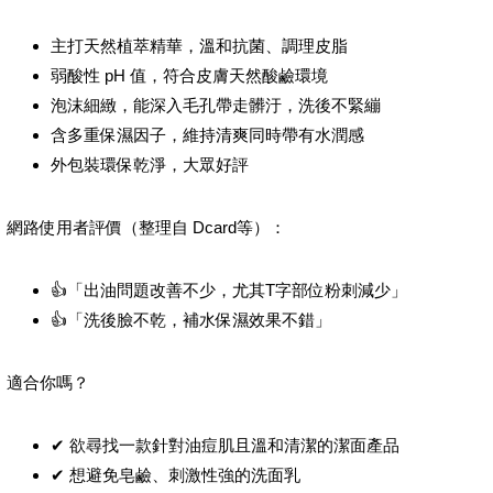
主打天然植萃精華，溫和抗菌、調理皮脂
弱酸性 pH 值，符合皮膚天然酸鹼環境
泡沫細緻，能深入毛孔帶走髒汙，洗後不緊繃
含多重保濕因子，維持清爽同時帶有水潤感
外包裝環保乾淨，大眾好評
網路使用者評價（整理自 Dcard等）：
👍「出油問題改善不少，尤其T字部位粉刺減少」
👍「洗後臉不乾，補水保濕效果不錯」
適合你嗎？
✔ 欲尋找一款針對油痘肌且溫和清潔的潔面產品
✔ 想避免皂鹼、刺激性強的洗面乳