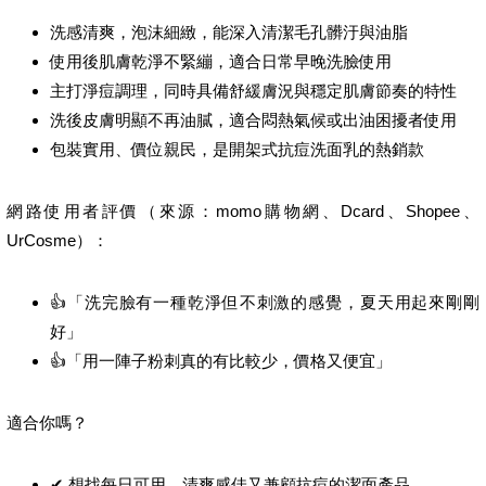
洗感清爽，泡沫細緻，能深入清潔毛孔髒汙與油脂
使用後肌膚乾淨不緊繃，適合日常早晚洗臉使用
主打淨痘調理，同時具備舒緩膚況與穩定肌膚節奏的特性
洗後皮膚明顯不再油膩，適合悶熱氣候或出油困擾者使用
包裝實用、價位親民，是開架式抗痘洗面乳的熱銷款
網路使用者評價（來源：momo購物網、Dcard、Shopee、
UrCosme）：
👍「洗完臉有一種乾淨但不刺激的感覺，夏天用起來剛剛
好」
👍「用一陣子粉刺真的有比較少，價格又便宜」
適合你嗎？
✔ 想找每日可用、清爽感佳又兼顧抗痘的潔面產品