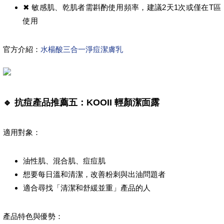
✖ 敏感肌、乾肌者需斟酌使用頻率，建議2天1次或僅在T區
使用
官方介紹：
水楊酸三合一淨痘潔膚乳
🔹 抗痘產品推薦五：KOOII 輕顏潔面露
適用對象：
油性肌、混合肌、痘痘肌
想要每日溫和清潔，改善粉刺與出油問題者
適合尋找「清潔和舒緩並重」產品的人
產品特色與優勢：