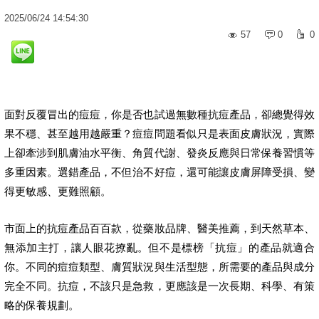
2025
/
06
/
24
14:54:30
57
0
0
面對反覆冒出的痘痘，你是否也試過無數種抗痘產品，卻總覺得效
果不穩、甚至越用越嚴重？痘痘問題看似只是表面皮膚狀況，實際
上卻牽涉到肌膚油水平衡、角質代謝、發炎反應與日常保養習慣等
多重因素。選錯產品，不但治不好痘，還可能讓皮膚屏障受損、變
得更敏感、更難照顧。
市面上的抗痘產品百百款，從藥妝品牌、醫美推薦，到天然草本、
無添加主打，讓人眼花撩亂。但不是標榜「抗痘」的產品就適合
你。不同的痘痘類型、膚質狀況與生活型態，所需要的產品與成分
完全不同。抗痘，不該只是急救，更應該是一次長期、科學、有策
略的保養規劃。