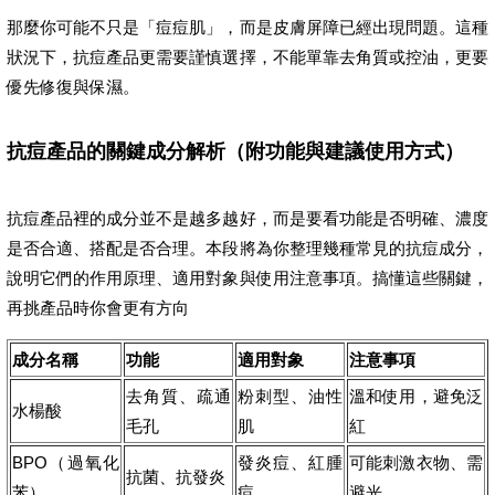
那麼你可能不只是「痘痘肌」，而是皮膚屏障已經出現問題。這種
狀況下，抗痘產品更需要謹慎選擇，不能單靠去角質或控油，更要
優先修復與保濕。
抗痘產品的關鍵成分解析（附功能與建議使用方式）
抗痘產品裡的成分並不是越多越好，而是要看功能是否明確、濃度
是否合適、搭配是否合理。本段將為你整理幾種常見的抗痘成分，
說明它們的作用原理、適用對象與使用注意事項。搞懂這些關鍵，
再挑產品時你會更有方向
成分名稱
功能
適用對象
注意事項
去角質、疏通
粉刺型、油性
溫和使用，避免泛
水楊酸
毛孔
肌
紅
BPO（過氧化
發炎痘、紅腫
可能刺激衣物、需
抗菌、抗發炎
苯）
痘
避光