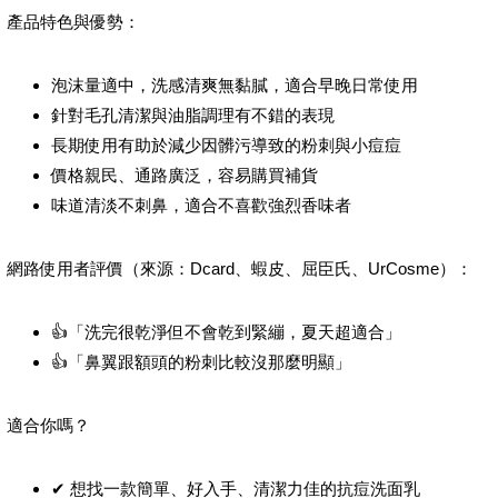
產品特色與優勢：
泡沫量適中，洗感清爽無黏膩，適合早晚日常使用
針對毛孔清潔與油脂調理有不錯的表現
長期使用有助於減少因髒污導致的粉刺與小痘痘
價格親民、通路廣泛，容易購買補貨
味道清淡不刺鼻，適合不喜歡強烈香味者
網路使用者評價（來源：Dcard、蝦皮、屈臣氏、UrCosme）：
👍「洗完很乾淨但不會乾到緊繃，夏天超適合」
👍「鼻翼跟額頭的粉刺比較沒那麼明顯」
適合你嗎？
✔ 想找一款簡單、好入手、清潔力佳的抗痘洗面乳