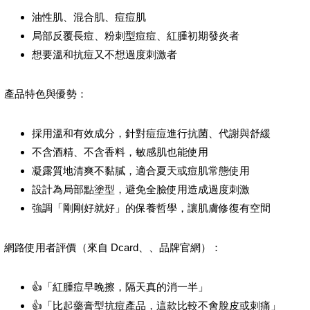
油性肌、混合肌、痘痘肌
局部反覆長痘、粉刺型痘痘、紅腫初期發炎者
想要溫和抗痘又不想過度刺激者
產品特色與優勢：
採用溫和有效成分，針對痘痘進行抗菌、代謝與舒緩
不含酒精、不含香料，敏感肌也能使用
凝露質地清爽不黏膩，適合夏天或痘肌常態使用
設計為局部點塗型，避免全臉使用造成過度刺激
強調「剛剛好就好」的保養哲學，讓肌膚修復有空間
網路使用者評價（來自 Dcard、、品牌官網）：
👍「紅腫痘早晚擦，隔天真的消一半」
👍「比起藥膏型抗痘產品，這款比較不會脫皮或刺痛」