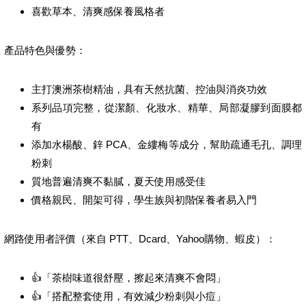
喜歡草本、清爽感保養風格者
產品特色與優勢：
主打澳洲茶樹精油，具有天然抗菌、控油與消炎功效
系列品項完整，從潔顏、化妝水、精華、局部凝膠到面膜都
有
添加水楊酸、鋅 PCA、金縷梅等成分，幫助疏通毛孔、調理
粉刺
質地普遍清爽不黏膩，夏天使用感受佳
價格親民、開架可得，學生族與初階保養者易入門
網路使用者評價（來自 PTT、Dcard、Yahoo購物、蝦皮）：
👍「茶樹味道很舒壓，擦起來清爽不會悶」
👍「搭配整套使用，有效減少粉刺與小痘」