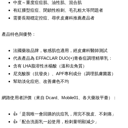
中度～重度痘痘肌、油性肌、混合肌
有紅腫型痘痘、閉鎖性粉刺、毛孔粗大等問題者
需要長期穩定控痘、尋求皮膚科推薦產品者
產品特色與優勢：
法國藥妝品牌，敏感肌也適用，經皮膚科醫師測試
代表產品為 EFFACLAR DUO(+)青春痘調理精華乳：
含有 LHA脂溶性水楊酸（溫和去角質）
尼克酸胺（抗發炎）、APF專利成分（調理肌膚菌叢）
幫助淡化痘疤、改善膚色不均
網路使用者評價（來自 Dcard、Mobile01、各大藥妝平臺）：
👍「是我唯一會回購的抗痘乳，用完不脫皮、不刺痛」
👍「配合洗面乳一起使用，粉刺量明顯減少」