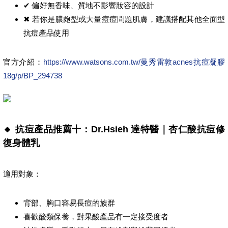
✔ 偏好無香味、質地不影響妝容的設計
✖ 若你是膿皰型或大量痘痘問題肌膚，建議搭配其他全面型
抗痘產品使用
官方介紹：
https://www.watsons.com.tw/曼秀雷敦acnes抗痘凝膠
18g/p/BP_294738
🔹 抗痘產品推薦十：Dr.Hsieh 達特醫｜杏仁酸抗痘修
復身體乳
適用對象：
背部、胸口容易長痘的族群
喜歡酸類保養，對果酸產品有一定接受度者