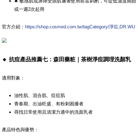
✖ 敏感肌或屏障受損肌膚者使用前需斟酌，可從低濃度開始
或一週2次起用
官方介紹：
https://shop.cosmed.com.tw/tagCategory/淨痘,DR.WU
🔹 抗痘產品推薦七：森田藥粧｜茶樹淨痘調理洗顏乳
適用對象：
油性肌、混合肌、痘痘肌
青春期、出油旺盛、有粉刺困擾者
尋找日常使用且清潔力適中的洗面乳者
產品特色與優勢：