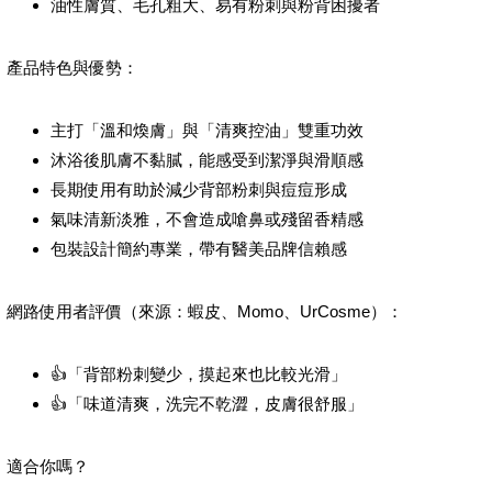
油性膚質、毛孔粗大、易有粉刺與粉背困擾者
產品特色與優勢：
主打「溫和煥膚」與「清爽控油」雙重功效
沐浴後肌膚不黏膩，能感受到潔淨與滑順感
長期使用有助於減少背部粉刺與痘痘形成
氣味清新淡雅，不會造成嗆鼻或殘留香精感
包裝設計簡約專業，帶有醫美品牌信賴感
網路使用者評價（來源：蝦皮、Momo、UrCosme）：
👍「背部粉刺變少，摸起來也比較光滑」
👍「味道清爽，洗完不乾澀，皮膚很舒服」
適合你嗎？