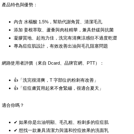
產品特色與優勢：
內含 水楊酸 1.5%，幫助代謝角質、清潔毛孔
添加 姜根萃取、蘆薈與肉桂精華，兼具舒緩與抗菌
凝膠質地、起泡力佳，洗完有清爽涼感但不過度乾澀
專為痘痘肌設計，有效改善出油與毛孔阻塞問題
網路使用者評價（來自 Dcard、品牌官網、PTT）：
👍「洗完很清爽，T 字部位的粉刺有改善」
👍「痘痘膚質用起來不會緊繃，很適合夏天」
適合你嗎？
✔ 如果你是出油明顯、毛孔粗、粉刺多的痘痘肌
✔ 想找一款兼具清潔力與溫和控痘效果的洗面乳