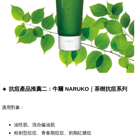
🔹 抗痘產品推薦二：牛爾 NARUKO｜茶樹抗痘系列
適用對象：
油性肌、混合偏油肌
粉刺型痘痘、青春期痘痘、初期紅腫痘