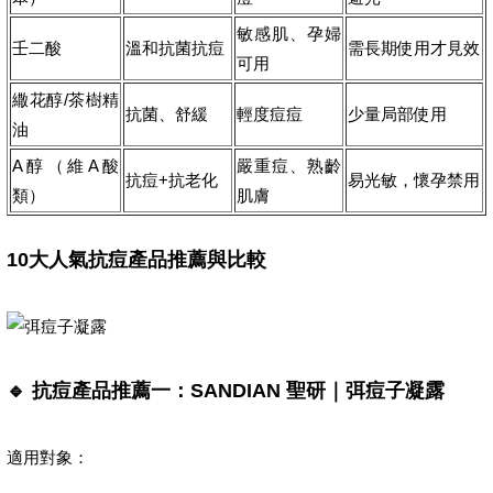
敏感肌、孕婦
壬二酸
溫和抗菌抗痘
需長期使用才見效
可用
繖花醇/茶樹精
抗菌、舒緩
輕度痘痘
少量局部使用
油
A醇（維A酸
嚴重痘、熟齡
抗痘+抗老化
易光敏，懷孕禁用
類）
肌膚
10大人氣抗痘產品推薦與比較
🔹 抗痘產品推薦一：SANDIAN 聖研｜弭痘子凝露
適用對象：