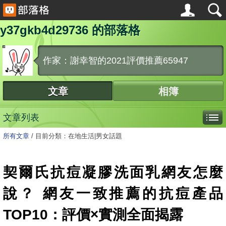
y37gkb4d29736 的部落格
作家：謝幸智的2021評價推薦65947
文章
相簿
文章列表
所有文章
/
目前分類：在地生活|男女話題
契爾氏抗痘凝膠洗面乳網友怎麼
說？ 網友一致推薦的抗痘產品
TOP10：評價×實測全面揭露