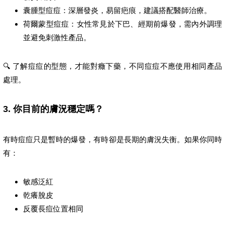
囊腫型痘痘：深層發炎，易留疤痕，建議搭配醫師治療。
荷爾蒙型痘痘：女性常見於下巴、經期前爆發，需內外調理
並避免刺激性產品。
🔍 了解痘痘的型態，才能對癥下藥，不同痘痘不應使用相同產品
處理。
3. 你目前的膚況穩定嗎？
有時痘痘只是暫時的爆發，有時卻是長期的膚況失衡。如果你同時
有：
敏感泛紅
乾癢脫皮
反覆長痘位置相同