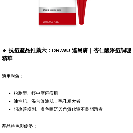
🔹 抗痘產品推薦六：DR.WU 達爾膚｜杏仁酸淨痘調理
精華
適用對象：
粉刺型、輕中度痘痘肌
油性肌、混合偏油肌，毛孔粗大者
想改善粉刺、膚色暗沉與角質代謝不良問題者
產品特色與優勢：