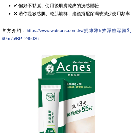
✔ 偏好不黏膩、使用後肌膚乾爽的洗感體驗
✖ 若你是敏感肌、乾肌族群，建議搭配保濕或減少使用頻率
官方介紹：
https://www.watsons.com.tw/妮維雅5效淨痘潔顏乳
90ml/p/BP_245026