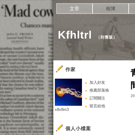
文章
相簿
Kfhltrl
（
到舊版
）
作家
加入好友
推薦部落格
20
訂閱關注
留言給他
x8v8m3
個人小檔案