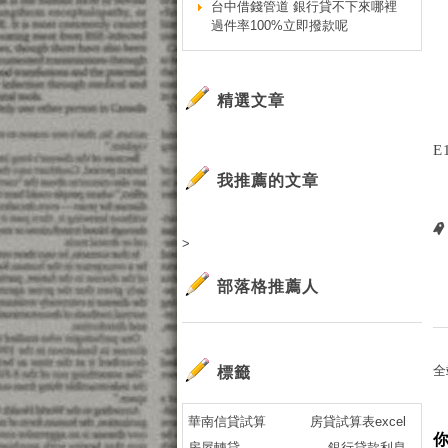
台中借錢管道 銀行貸不下來哪裡
過件率100%立即撥款呢
精選文章
E
我推薦的文章
>
部落格推薦人
全
標籤
華南信貸試算
房貸試算表excel
房屋轉貸
銀行貸款利息