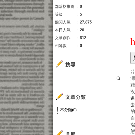
部落格推薦
：
0
等級
：
5
點閱人氣
：
27,875
本日人氣
：
20
文章創作
：
812
h
相簿數
：
0
搜尋
薛
文章分類
不分類(0)
態
月曆