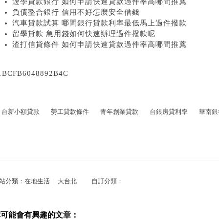
遊學貸款銀行 如何申請快速貸款過件率高哪間推薦
負債整合銀行 信用不好怎麼安全借錢
汽車貸款試算 哪間銀行貸款利率最低馬上過件撥款
留學貸款 急用錢如何快速辦理過件撥款呢
渣打信貸條件 如何申請快速貸款過件率高哪間推薦
1BCFB6048892B4C
台新小額貸款
勞工貸款條件
青年創業貸款
台銀房貸利率
華南銀
站分類：
在地生活
｜
大台北
自訂分類：
你可能會有興趣的文章：