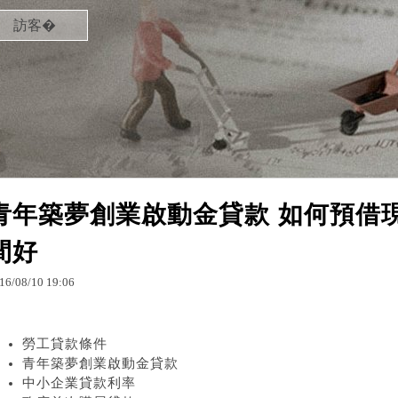
訪客�
青年築夢創業啟動金貸款 如何預借
間好
16
/
08
/
10
19
:
06
勞工貸款條件
青年築夢創業啟動金貸款
中小企業貸款利率