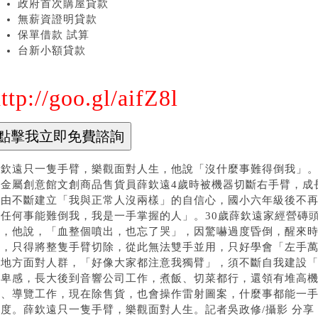
政府首次購屋貸款
無薪資證明貸款
保單借款 試算
台新小額貸款
ttp://goo.gl/aifZ8l
欽遠只一隻手臂，樂觀面對人生，他說「沒什麼事難得倒我」。記者吳政
灣金屬創意館文創商品售貨員薛欽遠4歲時被機器切斷右手臂，成
藉由不斷建立「我與正常人沒兩樣」的自信心，國小六年級後不
沒任何事能難倒我，我是一手掌握的人」。30歲薛欽遠家經營磚
進，他說，「血整個噴出，也忘了哭」，因驚嚇過度昏倒，醒來
去，只得將整隻手臂切除，從此無法雙手並用，只好學會「左手
的地方面對人群，「好像大家都注意我獨臂」，須不斷自我建設
自卑感，長大後到音響公司工作，煮飯、切菜都行，還領有堆高
潔、導覽工作，現在除售貨，也會操作雷射圖案，什麼事都能一
度。薛欽遠只一隻手臂，樂觀面對人生。記者吳政修/攝影 分享 fac