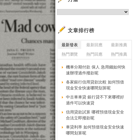
文章排行榜
最新發表
最新回應
最新推薦
熱門瀏覽
熱門回應
熱門推薦
機車分期付款 保人 急用錢如何快
速辦理過件撥款呢
各家銀行信用貸款比較 如何預借
現金安全快速哪間划算呢
中古車車貸 銀行貸不下來哪裡好
過件可以快速貸
信用貸款試算 哪裡預借現金安全
合法立即撥款呢
車貸利率 如何預借現金安全快速
哪間划算呢