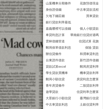
山葉機車分期條件
花旗預借現金
身份證借錢
中古車貸款流程
欠地下錢莊錢
買車貸款
銀行貸款利率最低
嘉義哪裡可以借錢
個人小額貸款
車貸利息計算
華南銀行信貸好過嗎
雲林借錢管道
信貸試算 花旗
郵局保單借款利息
保險 貸款
辦信貸條件
和潤車貸利息
台東證件借款
新竹證件借錢
貸款試算excel
郵局房貸利率
學生貸款買機車
機車貸款利率
郵局小額信貸
房貸利息怎麼算
青年房貸條件
二胎貸款利率
遊學貸款
信貸利率怎麼算
大眾銀行小額信貸
臺灣銀行信貸
中古車貸款利息
土銀信貸利率