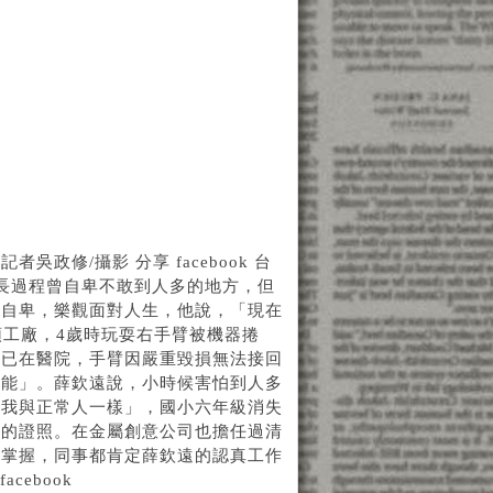
修/攝影 分享 facebook 台
長過程曾自卑不敢到人多的地方，但
再自卑，樂觀面對人生，他說，「現在
頭工廠，4歲時玩耍右手臂被機器捲
時已在醫院，手臂因嚴重毀損無法接回
萬能」。薛欽遠說，小時候害怕到人多
「我與正常人一樣」，國小六年級消失
機的證照。在金屬創意公司也擔任過清
手掌握，同事都肯定薛欽遠的認真工作
ebook