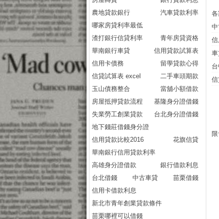
農地貸款銀行
汽車貸款利率
各
哪家房貸利率最低
中
渣打銀行信貸利率
青年房貸資格
信
華南銀行車貸
信用貸款試算表
車
信用卡債務
留學貸款心得
台
信貸試算表 excel
二手車頭期款
信
玉山債務整合
當舖小額借款
房屋抵押貸款流程
基隆身分證借錢
失業勞工創業貸款
台北身分證借錢
地下錢莊借錢身分證
限
信用貸款比較2016
花旗信貸
華南銀行信用貸款利率
高雄身分證借款
銀行借款利息
台北借錢
中古車貸
苗栗借錢
信用卡借款利息
新北市青年創業貸款條件
苗栗哪裡可以借錢