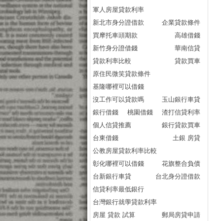
軍人房屋貸款利率
新北市身分證借款
企業貸款條件
買摩托車頭期款
高雄借錢
新竹身分證借錢
華南信貸
貸款利率比較
貸款買車
原住民微笑貸款條件
基隆哪裡可以借錢
沒工作可以貸款嗎
玉山銀行車貸
銀行借錢
桃園借錢
渣打信貸利率
個人信貸推薦
銀行貸款買車
台東借錢
土銀 房貸
公教房屋貸款利率比較
彰化哪裡可以借錢
花旗整合負債
台新銀行車貸
台北身分證借款
信貸利率最低銀行
台灣銀行就學貸款利率
房屋 貸款 試算
郵局房貸申請