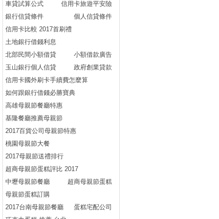
車貸試算公式
信用卡旅遊平安險
銀行信貸條件
個人信貸條件
信用卡比較 2017首刷禮
土地銀行借錢利息
北部民間小額借貸
小額借款廣告
玉山銀行個人信貸
政府創業貸款
信用卡國外刷卡手續費怎麼算
如何跟銀行借錢必勝寶典
高雄母親節餐廳特惠
基隆餐廳推薦母親節
2017百貨公司母親節特惠
桃園母親節大餐
2017母親節送禮排行
超商母親節蛋糕評比 2017
中壢母親節餐廳
超商母親節蛋糕
母親節蛋糕訂購
2017台南母親節餐廳
蛋糕宅配公司