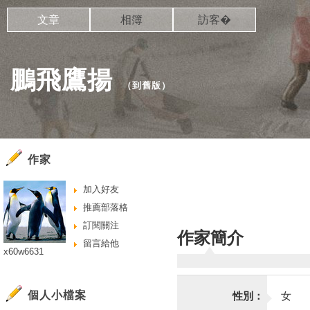
文章
相簿
訪客�
鵬飛鷹揚
（
到舊版
）
作家
加入好友
推薦部落格
訂閱關注
作家簡介
留言給他
x60w6631
個人小檔案
性別：
女