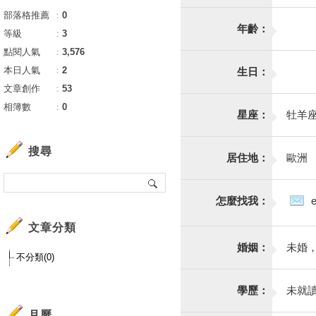
部落格推薦
：
0
年齡：
等級
：
3
點閱人氣
：
3,576
本日人氣
：
2
生日：
文章創作
：
53
相簿數
：
0
星座：
牡羊
搜尋
居住地：
歐洲
怎麼找我：
文章分類
婚姻：
未婚
不分類(0)
學歷：
未就
月曆