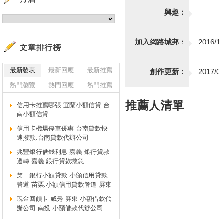
興趣：
加入網路城邦：
2016/1
文章排行榜
最新發表
最新回應
最新推薦
創作更新：
2017/0
熱門瀏覽
熱門回應
熱門推薦
推薦人清單
信用卡推薦哪張 宜蘭小額信貸.台
南小額信貸
信用卡機場停車優惠 台南貸款快
速撥款.台南貸款代辦公司
兆豐銀行借錢利息 嘉義 銀行貸款
週轉.嘉義 銀行貸款救急
第一銀行小額貸款 小額信用貸款
管道 苗栗.小額信用貸款管道 屏東
現金回饋卡 威秀 屏東 小額借款代
辦公司.南投 小額借款代辦公司