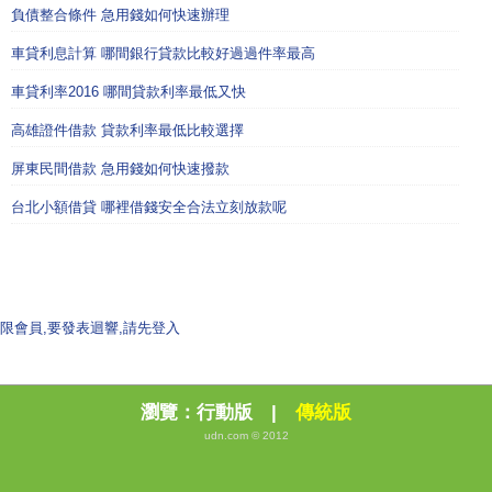
負債整合條件 急用錢如何快速辦理
車貸利息計算 哪間銀行貸款比較好過過件率最高
車貸利率2016 哪間貸款利率最低又快
高雄證件借款 貸款利率最低比較選擇
屏東民間借款 急用錢如何快速撥款
台北小額借貸 哪裡借錢安全合法立刻放款呢
限會員,要發表迴響,請先登入
瀏覽：
行動版
|
傳統版
udn.com © 2012