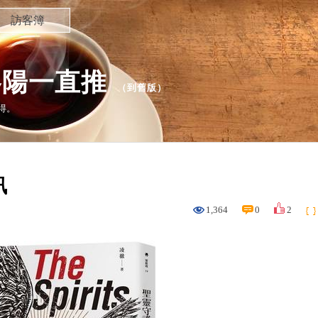
訪客簿
冬陽一直推
（
到舊版
）
得。
訊
1,364
0
2