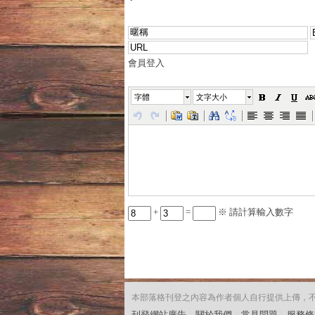
會員登入
字體
文字大小
+
=
※ 請計算輸入數字
本部落格刊登之內容為作者個人自行提供上傳，不代表
刊登網站廣告
︱
關於我們
︱
常見問題
︱
服務條