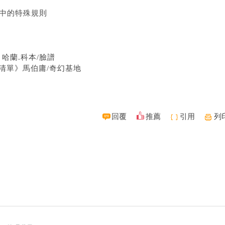
說中的特殊規則
》
哈蘭.科本/臉譜
清單》
馬伯庸/奇幻基地
回覆
推薦
引用
列