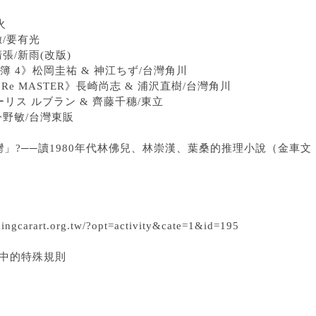
火
徹/要有光
張/新雨(改版)
簿 4》
松岡圭祐 & 神江ちず/台灣角川
 Re MASTER》
長崎尚志 & 浦沢直樹/台灣角川
ーリス ルブラン & 齊藤千穗/東立
今野敏/台灣東販
」?──讀1980年代林佛兒、林崇漢、葉桑的推理小說（金車文
art.org.tw/?opt=activity&cate=1&id=195
說中的特殊規則