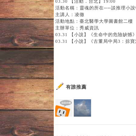
03.30 【活動．台北】19:00
活動名稱：靈魂的所在──談推理小
主講人：凌徹
活動地點：臺北醫學大學圖書館二樓
主辦單位：秀威資訊
03.31 【小說】
《生命中的危險缺憾
03.31 【小說】
《古董局中局3：掠寶
有誰推薦