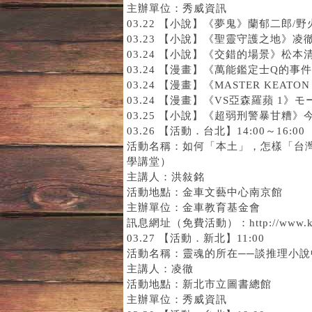
主辦單位：秀威資訊
03.22 【小說】
《夢鬼》
蘭郁二郎/野
03.23 【小說】
《聖靈守護之地》
凌
03.24 【小說】
《交錯的場景》
松本清
03.24 【漫畫】
《萬能鑑定士Q的事件
03.24 【漫畫】
《MASTER KEATON
03.24 【漫畫】
《VS亞森羅蘋 1》
モ
03.25 【小說】
《超弱刑警暴甘糟》
03.26 【活動．台北】14:00～16:00
活動名稱：如何「本土」，怎樣「台灣
學講堂）
主講人：洪敍銘
活動地點：金車文藝中心南京館
主辦單位：金車教育基金會
訊息網址（免費活動）：http://www.kingcar
03.27 【活動．新北】11:00
活動名稱：靈魂的所在──談推理小
主講人：凌徹
活動地點：新北市立圖書總館
主辦單位：秀威資訊