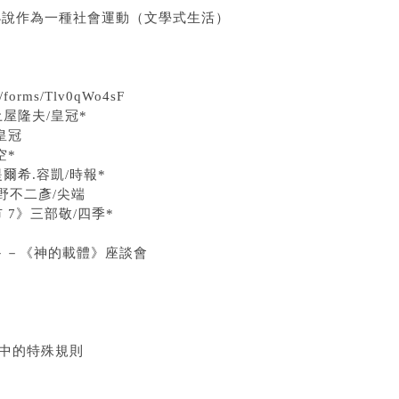
小說作為一種社會運動（文學式生活）
orms/Tlv0qWo4sF
土屋隆夫/皇冠*
皇冠
空*
提爾希.容凱/時報*
野不二彥/尖端
 7》
三部敬/四季*
－－《神的載體》座談會
說中的特殊規則