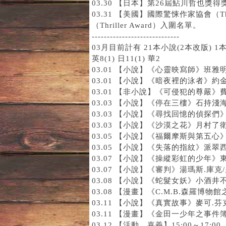
03.30 【日本】第26屆鮎川哲也獎
03.31 【美國】國際驚悚作家協會（The In
（Thriller Award）入圍名單。
-----------------------------
03月目前計有 21本小說(2本改版) 1
英8(1) 日11(1) 華2
03.01 【小說】
《心靈映寫師》
班雅明
03.01 【小說】
《暗夜裡的泳者》
約金
03.01 【非小說】
《可侵犯的尊嚴》
03.03 【小說】
《停在三樓》
石持淺海
03.03 【小說】
《尋找回憶的偵探們
03.03 【小說】
《沙漠之花》
月村了衛
03.05 【小說】
《福爾摩斯與第五心
03.05 【小說】
《失落的指紋》
派翠西
03.07 【小說】
《操縱彩虹的少年》
03.07 【小說】
《審判》
湯瑪斯.庫克/
03.08 【小說】
《蛇髮女妖》
小酒井不
03.08 【漫畫】
《C.M.B.森羅博物館
03.11 【小說】
《真實故事》
麥可.芬
03.11 【漫畫】
《金田一少年之事件簿
03.12 【活動．嘉義】15:00～17:00