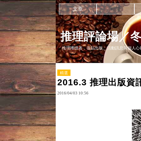
文章
相簿
推理評論場／
推理嗜讀者，張貼出版、活動訊息與個人心
精選
2016.3 推理出版資
2016
/
04
/
03
10
:
56