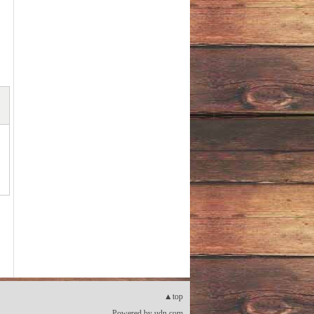
▲top
Powered by
udn.com