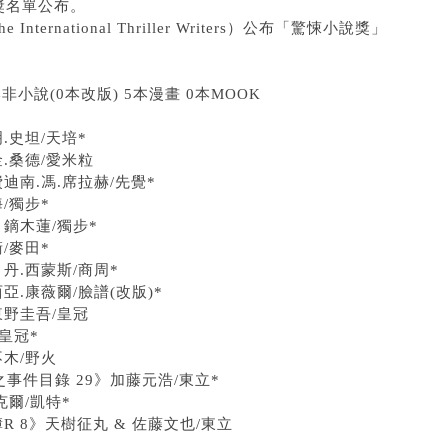
得獎名單公布。
ternational Thriller Writers）公布「驚悚小說獎」
本非小說(0本改版) 5本漫畫 0本MOOK
.史坦/天培*
.桑德/愛米粒
費迪南.馮.席拉赫/先覺*
/獨步*
》
鏑木蓮/獨步*
/麥田*
》
丹.西蒙斯/商周*
亞.康薇爾/臉譜(改版)*
東野圭吾/皇冠
皇冠*
木/野火
之事件目錄 29》
加藤元浩/東立*
克爾/凱特*
R 8》
天樹征丸 & 佐藤文也/東立