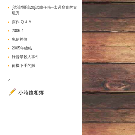
[試讀/閱讀20]試膽任務─太過寫實的實
境秀
寫作 Q & A
2006.4
鬼使神偷
2005年總結
錄音帶殺人事件
伺機下手的賊
>
小時鐘相簿