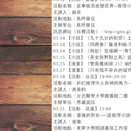
活動名稱：故事能否改變世界--推理
主講人：曲辰
活動地點：島呼冊店
主辦單位：島呼冊店
訊息網址（自費活動）：http://goo.gl/f
03.14 【小說】
《九十九分的犯罪》
03.14 【小說】
《同葬會》
藤達利歐/
03.14 【小說】
《熱欲》
堂場瞬一/青
03.15 【小說】
《美女與野獸之死》
03.15 【漫畫】
《雙面魔術師 21》
細
03.17 【漫畫】
《只有我不存在的城市
03.18 【活動．台北】19:00~20:30
活動名稱：科幻推理中人與神的角力
主講人：游善鈞
活動地點：台北醫學大學圖書館二樓
主辦單位：秀威資訊
03.21 【活動．花蓮】13:00
活動名稱：靈魂的所在──談推理小
主講人：凌徹
活動地點：東華大學閱讀書寫工作室