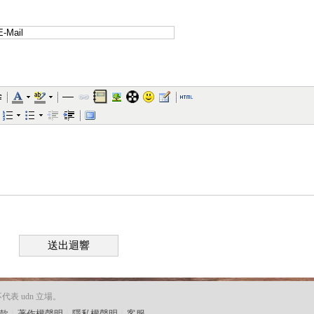
送出迴響
 udn 立場。
款
︱
著作權聲明
︱
隱私權聲明
︱
客服