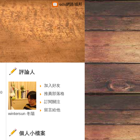
udn網路城邦
評論人
加入好友
0
推薦部落格
訂閱關注
留言給他
wintersun 冬陽
個人小檔案