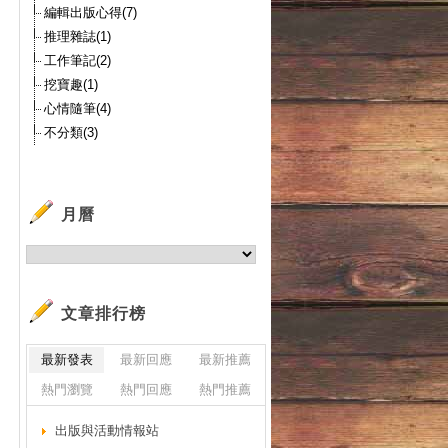
編輯出版心得(7)
推理雜誌(1)
工作筆記(2)
挖寶趣(1)
心情隨筆(4)
不分類(3)
月曆
文章排行榜
最新發表
最新回應
最新推薦
熱門瀏覽
熱門回應
熱門推薦
出版與活動情報站