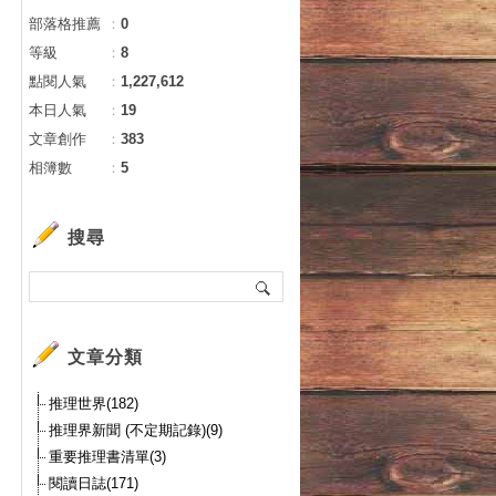
部落格推薦
：
0
等級
：
8
點閱人氣
：
1,227,612
本日人氣
：
19
文章創作
：
383
相簿數
：
5
搜尋
、
文章分類
圍
推理世界(182)
推理界新聞 (不定期記錄)(9)
重要推理書清單(3)
閱讀日誌(171)