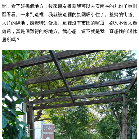
鬧，看了好幾個地方，後來朋友推薦我可以去安南區的九份子重劃
區看看。一來到這裡，我就被這裡的氛圍吸引住了。整齊的街道、
大片的綠地，感覺特別舒服。這裡沒有市區的喧囂，卻又不會太過
偏遠，真是個難得的好地方。我心想，這不就是我一直想找的退休
居所嗎？