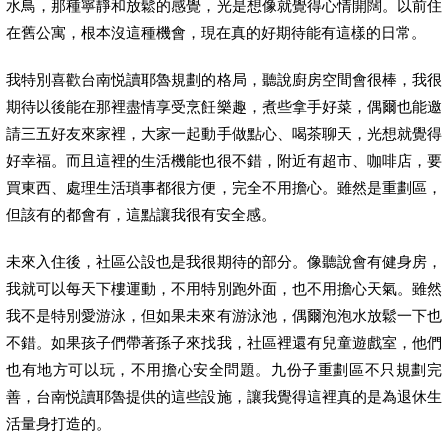
水鳥，那種寧靜和放鬆的感覺，光是想像就覺得心情開闊。以前住
在舊公寓，根本沒這種機會，現在真的好期待能有這樣的日常。
我特別喜歡台南悦讀耶魯規劃的格局，聽說廚房空間會很棒，我很
期待以後能在那裡盡情享受烹飪樂趣，煮些拿手好菜，偶爾也能邀
請三五好友來家裡，大家一起動手做點心、喝茶聊天，光想就覺得
好幸福。而且這裡的生活機能也很不錯，附近有超市、咖啡店，要
買東西、處理生活瑣事都很方便，完全不用擔心。雖然是重劃區，
但該有的都會有，這點讓我很有安全感。
未來入住後，社區公設也是我很期待的部分。像聽說會有健身房，
我就可以每天下樓運動，不用特別跑外面，也不用擔心天氣。雖然
我不是特別愛游泳，但如果未來有游泳池，偶爾泡泡水放鬆一下也
不錯。如果孩子們帶著孫子來找我，社區裡還有兒童遊戲室，他們
也有地方可以玩，不用擔心安全問題。九份子重劃區不只規劃完
善，台南悦讀耶魯提供的這些設施，讓我覺得這裡真的是為退休生
活量身打造的。