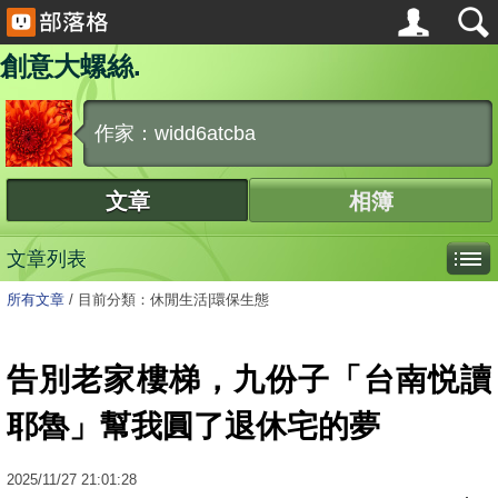
創意大螺絲.
作家：widd6atcba
文章
相簿
文章列表
所有文章
/
目前分類：休閒生活|環保生態
告別老家樓梯，九份子「台南悦讀
耶魯」幫我圓了退休宅的夢
2025
/
11
/
27
21:01:28