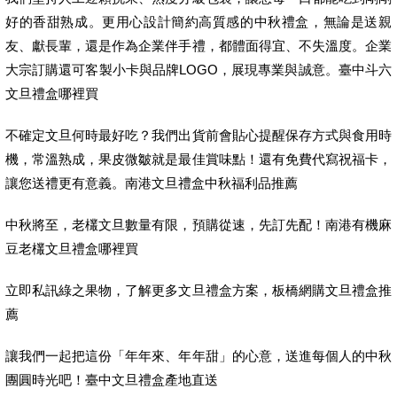
好的香甜熟成。更用心設計簡約高質感的中秋禮盒，無論是送親
友、獻長輩，還是作為企業伴手禮，都體面得宜、不失溫度。企業
大宗訂購還可客製小卡與品牌LOGO，展現專業與誠意。臺中斗六
文旦禮盒哪裡買
不確定文旦何時最好吃？我們出貨前會貼心提醒保存方式與食用時
機，常溫熟成，果皮微皺就是最佳賞味點！還有免費代寫祝福卡，
讓您送禮更有意義。南港文旦禮盒中秋福利品推薦
中秋將至，老欉文旦數量有限，預購從速，先訂先配！南港有機麻
豆老欉文旦禮盒哪裡買
立即私訊綠之果物，了解更多文旦禮盒方案，板橋網購文旦禮盒推
薦
讓我們一起把這份「年年來、年年甜」的心意，送進每個人的中秋
團圓時光吧！臺中文旦禮盒產地直送