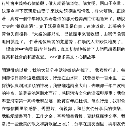
行社會主義核心價值觀，做人就得講道德、講文明。兩口子商量，
決定今早下夜班后由妻子來找站領導匯報情況，尋求幫助。正說
著，真有一個中年婦女拎著老張的那只包匆匆忙忙地過來了。聽說
丈夫的“餐廳奇遇”，妻子既是高興又是自責，連連道歉。老張的小
黃包失而復得，“大嫂的那只包，已被隨車乘警收留，由我們負責
追回就是了。”伴著兩位民警的寬慰聲，在場的人都歡快地笑了。
一場旅途中“完璧歸趙”的好戲，真真切切地折射了人們思想覺悟的
提高和社會的和諧友愛。 >>>更多美文：心情故事
開通微信以后，我的大部分生活被微信占據了。 我喜歡行走。每
到節假日都會邀幾個朋友，行走在山水間。我曾徒步一百余里，去
探訪弘農澗河源頭的神秘；我曾翻越兩座大山，去瞻仰千年白皮松
的神奇。沿著秦池河順水而行，感悟河洛文化的淵源與厚重；我曾
攀登河南第一高峰老鴉岔垴，欣賞百年紅杜鵑。每次行走，我都會
在微信圈里發感悟、秀照片、傳視頻，和朋友們分享我的快樂。
我酷愛讀書習作。工作之余，喜歡讀書看報，寫點豆腐塊文字。我
常把一些優美的散文和詩歌配上照片，分享在朋友圈里，與朋友們