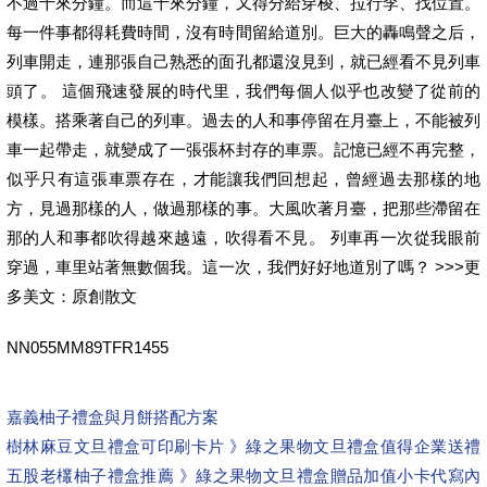
不過十來分鐘。而這十來分鐘，又得分給穿梭、拉行李、找位置。
每一件事都得耗費時間，沒有時間留給道別。巨大的轟鳴聲之后，
列車開走，連那張自己熟悉的面孔都還沒見到，就已經看不見列車
頭了。 這個飛速發展的時代里，我們每個人似乎也改變了從前的
模樣。搭乘著自己的列車。過去的人和事停留在月臺上，不能被列
車一起帶走，就變成了一張張杯封存的車票。記憶已經不再完整，
似乎只有這張車票存在，才能讓我們回想起，曾經過去那樣的地
方，見過那樣的人，做過那樣的事。大風吹著月臺，把那些滯留在
那的人和事都吹得越來越遠，吹得看不見。 列車再一次從我眼前
穿過，車里站著無數個我。這一次，我們好好地道別了嗎？ >>>更
多美文：原創散文
NN055MM89TFR1455
嘉義柚子禮盒與月餅搭配方案
樹林麻豆文旦禮盒可印刷卡片 》綠之果物文旦禮盒值得企業送禮
五股老欉柚子禮盒推薦 》綠之果物文旦禮盒贈品加值小卡代寫
內