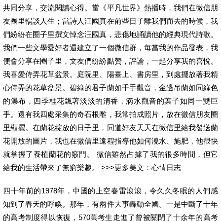
共同分享，交流閱讀心得。當《平凡世界》熱播時，我們在微信朋
友圈里暢談人生；當詩人汪國真在前些日子離我們而去的時候，我
們紛紛在圈子里撰文悼念汪國真，悲傷地誦讀他的經典現代詩歌。
我們一些文學愛好者還建立了一個微信群，每當我的作品發表，我
便會分享在圈子里，文友們紛紛點贊，評論，一起分享我的喜悅。
我喜愛侍弄花草盆景。庭院里、陽臺上、書房里，到處擺放著我精
心侍弄的花草盆景。碧綠的君子蘭如千手觀音，金邊吊蘭如同綠色
的瀑布，四季桂花飄著淡淡的清香，滴水觀音的葉子如同一雙巨
手。還有我四處采集的奇石根雕，我常拍成照片，放在微信朋友圈
里顯擺。在蘭花綻放的日子里，同道好友天天在微信里給我發送蘭
花開放的圖片，我也在微信里遠程指導他如何澆水、施肥，他很快
就掌握了養植蘭花的竅門。 微信雖然占據了我的很多時間，但它
給我的生活帶來了無窮樂趣。 >>>更多美文：心情日志
四十年前的1978年，中國的上空春雷滾滾，令久久冬眠的人們感
知到了春天的呼喚。那年，有兩件大事轟動全國。一是中斷了十年
的高考制度得以恢復，570萬考生走進了曾被關閉了十余年的高考