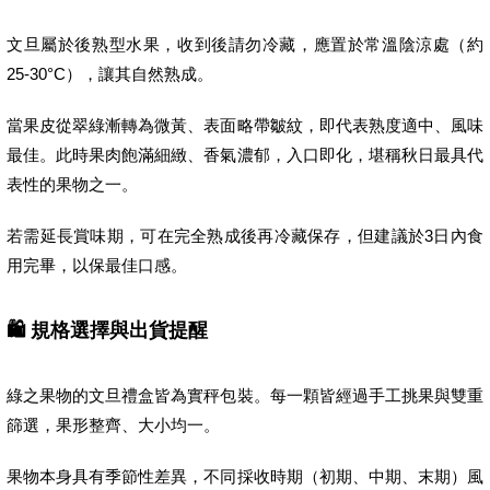
文旦屬於後熟型水果，收到後請勿冷藏，應置於常溫陰涼處（約
25-30°C），讓其自然熟成。
當果皮從翠綠漸轉為微黃、表面略帶皺紋，即代表熟度適中、風味
最佳。此時果肉飽滿細緻、香氣濃郁，入口即化，堪稱秋日最具代
表性的果物之一。
若需延長賞味期，可在完全熟成後再冷藏保存，但建議於3日內食
用完畢，以保最佳口感。
🛍 規格選擇與出貨提醒
綠之果物的文旦禮盒皆為實秤包裝。每一顆皆經過手工挑果與雙重
篩選，果形整齊、大小均一。
果物本身具有季節性差異，不同採收時期（初期、中期、末期）風