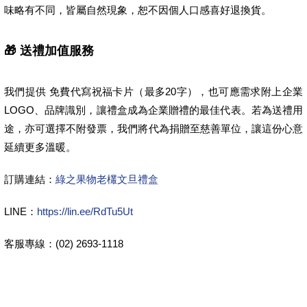
味略有不同，皆屬自然現象，恕不因個人口感喜好退換貨。
🎁 送禮加值服務
我們提供 免費代寫祝福卡片（最多20字），也可應需求附上企業
LOGO、品牌識別，讓禮盒成為企業贈禮的最佳代表。若為送禮用
途，亦可選擇不附發票，我們將代為捐贈至慈善單位，讓這份心意
延續更多溫暖。
訂購連結：
綠之果物老欉文旦禮盒
LINE：
https://lin.ee/RdTu5Ut
客服專線：(02) 2693-1118