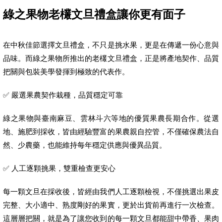
綠之果物老欉文旦禮盒讓你更有面子
在中秋佳節選擇文旦禮盒，不只是挑水果，更是在傳遞一份心意與
品味。而綠之果物所推出的老欉文旦禮盒，正是將產地契作、品質
把關與包裝美學發揮到極致的代表作。
✅ 嚴選果農契作栽種，品質穩定可靠
綠之果物與臺南麻豆、雲林斗六等地的優質果農長期合作。從選
地、施肥到採收，皆由經驗豐富的果農親自控管，不僅確保農法自
然、少農藥，也能維持每年穩定供應與優異品質。
✅ 人工逐顆挑果，雙重檢查更安心
每一顆文旦在採收後，皆經由我們人工逐顆檢視，不僅挑選出果皮
完整、大小適中、熟度剛好的果實，更於出貨前再進行一次檢查。
這層層把關，就是為了讓您收到的每一顆文旦都能甜中帶香、果肉