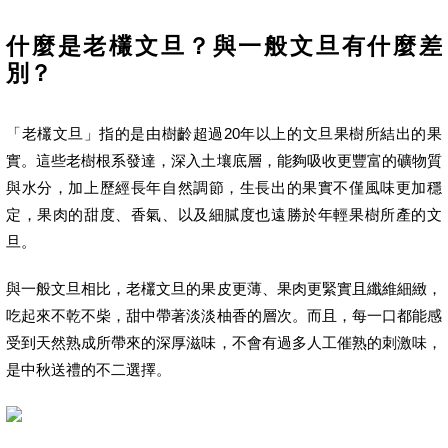
什麼是老欉文旦？與一般文旦有什麼差
別？
「老欉文旦」指的是由樹齡超過20年以上的文旦果樹所結出的果
實。這些老樹根系發達，深入土壤底層，能夠吸收更豐富的礦物質
與水分，加上歷經長年自然調節，生長出的果實不僅風味更加穩
定，果肉的甜度、香氣、以及細膩度也遠勝於年輕果樹所產的文
旦。
與一般文旦相比，老欉文旦的果皮更薄、果肉更緊實且纖維細緻，
吃起來不乾不柴，甜中帶著淡淡柚香的層次。而且，每一口都能感
受到天然熟成所帶來的深厚滋味，不會有過多人工催熟的刺激味，
是中秋送禮的不二選擇。