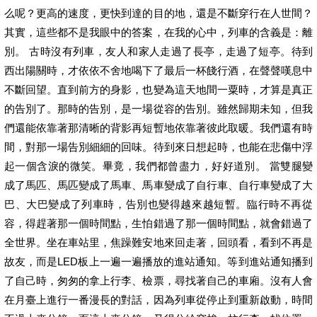
么呢？更高的速度，更快到達的目的地，還是不斷穿行在人世間？
其實，這些都不是我眼中的答案，在我的心中，列車的含義是：離
別。 古時沒有列車，友人和家人走過了長亭，走過了短亭。待到
西出陽關時，才依依不舍地喝下了最后一杯餞行酒，在聲聲嘆息中
不斷回望。直到前方的身影，也變為這天地間一粟時，才算是真正
的告別了。那時的告別，是一場從容的告別。雖然歸期未知，但我
們還能依靠著那清晰的背影再短暫地依靠著彼此取暖。我們還有時
間，對那一場告別細細的回味。待到來日想起時，也能在悲傷中浮
起一個含淚的微笑。畢竟，我們都曾盡力，好好道別。 當雙腿變
成了馬匹、馬匹變成了馬車、馬車變成了自行車、自行車變成了大
巴、大巴變成了列車時，告別也變得越來越短暫。臨行時不再從
容，得趕著那一個時間點，生怕錯過了那一個時間點，就會錯過了
全世界。坐在車站里，焦躁難安地來回走著，回頭看，看到不再是
故友，而是LED板上一遍一遍播放的進站通知。等到進站通知播到
了自己時，匆匆的拿上行李、檢票，尋找著自己的車廂。沒有人會
在月臺上進行一番漫長的對話，因為列車從停止到重新啟動，時間