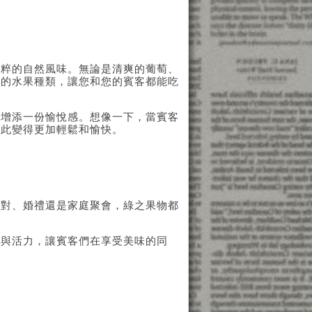
純粹的自然風味。無論是清爽的葡萄、
要的水果種類，讓您和您的賓客都能吃
圍增添一份愉悅感。想像一下，當賓客
因此變得更加輕鬆和愉快。
派對、婚禮還是家庭聚會，綠之果物都
新與活力，讓賓客們在享受美味的同