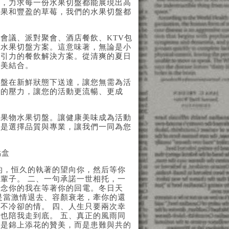
計，力求每一份水果切盤都能展現出高
異果和豐盈的草莓，我們的水果切盤都
會議、派對聚會、酒店餐飲、KTV包
的水果切盤方案。這意味著，無論是小
吸引力的餐飲解決方案。從清爽的夏日
完美結合。
切盤在新鮮狀態下送達，讓您無需為活
備的壓力，讓您的活動更流暢、更成
之果物水果切盤。讓健康美味成為活動
就是選擇品質與專業，讓我們一同為您
點盒
的，恒久的執著的望向你，然后等你
輩子。 二、一句承諾一世相托，一
想念你的我在等著你的回電。冬日天
是當激情退去、容顏衰老，牽你的還
不冷卻的情。 四、人生只要兩次幸
也陪我走到底。 五、真正的風雨同
不是錦上添花的贊美，而是患難與共的