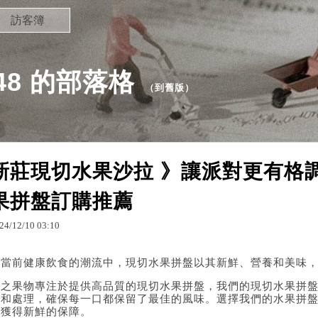
訪客簿
248 的部落格
（
到舊版
）
新莊現切水果沙拉 》讓派對更有格
果拼盤訂購推薦
24
/
12
/
10
03
:
10
在當前健康飲食的潮流中，現切水果拼盤以其新鮮、營養和美味
綠之果物專注於提供高品質的現切水果拼盤，我們的現切水果拼
選和處理，確保每一口都保留了最佳的風味。選擇我們的水果拼
能獲得新鮮的保障。