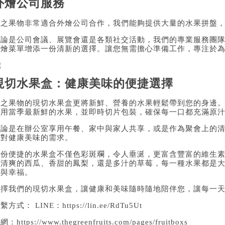
外燴公司服務
綠之果物非常適合外燴公司合作，我們能夠提供大量的水果拼盤
無論是公司會議、展覽會還是各類社交活動，我們的專業服務團
外燴菜單增添一份清新的選擇。讓您無需擔心準備工作，專注於
現切水果盒：健康美味的便捷選擇
綠之果物的現切水果盒更將新鮮、營養的水果輕鬆帶到您的身邊
選用當季最新鮮的水果，並即時切片包裝，確保每一口都充滿原
無論是在辦公室享用午餐、家中與家人共享，或是作為聚會上的
您對健康美味的需求。
這份便捷的水果盒不僅色彩斑斕，令人垂涎，更富含豐富的維生
是清爽的西瓜、香甜的鳳梨，還是多汁的草莓，每一種水果都是
蜜與幸福。
選擇我們的現切水果盒，讓健康和美味隨時隨地陪伴您，讓每一
繫方式： LINE：
https://lin.ee/RdTu5Ut
官網：
https://www.thegreenfruits.com/pages/fruitboxs