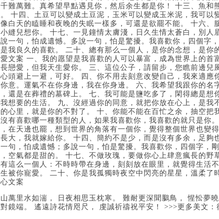
步千難萬難。真希望早點遇見你，然后余生都是你！ 十三、魚和
要。 十四、土豆可以變成土豆泥，玉米可以變成玉米泥，我可以
就像白天的瞌睡和夜晚的失眠一樣多，可還是欲罷不能。 十六、
個小縫兒想你。 十七、一見鐘情太膚淺，日久生情太蒼白，別人
少說一句，怕成遺憾。多說一句，怕是驚擾。我喜歡你，四個字，
也是我良久的喜歡。 二十、總有那么一個人，是你的念想，是你
可愛文案 一、我的愿望是我喜歡的人可以暴富，成為世界上的首
擅長戀愛，但我天生愛你。 三、這位公子，請留步，您瞧前邊兒
我心頭避上一避，可好。 四、你不用去刻意改變自己，我來適應
如你意。運氣不在你身邊，我在你身邊。 六、我希望我跟你的名
上，還是在葬禮的墓碑上。 七、我可能是鹽吃多了，閑得總是想
是我想要的生活。 九、沒經過你的同意，就把你放在心上，是我
我的心里，就是你的不對了。 十、你能不能在百忙之余，抽空把
并沒有喜歡哪一種類型的人，如果我喜歡你，我喜歡的就只是你。
好，在天邊也罷，想到世界的角落有一個你，覺得整個世界也變得
我長大，我就嫁給你。 十四、簡約不是少，而是沒有多余，足夠
說一句，怕成遺憾；多說一句，怕是驚擾。我喜歡你，四個字，剛
后，空氣都是甜的。 十七、不做玫瑰，要做你心上肆意瘋長的野
是有這么一個人：不時時帶在身邊，刻刻放在眼里，就覺得生活不
一生被你寵愛。 二十、你是我孤獨時夜空中閃亮的星星，溫柔了時
暖心文案
山萬里水如湍， 日夜相思玉枕寒。 難耐更深聞鵩鳥， 惺忪夢曉
對鏡端。 遙遠詩花情咫尺， 虔誠祈禱祝平安！ >>>更多美文：