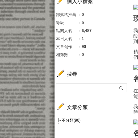
個人小檔案
部落格推薦
：
0
等級
：
5
點閱人氣
：
6,487
本日人氣
：
1
文章創作
：
90
相簿數
：
0
搜尋
文章分類
不分類(90)