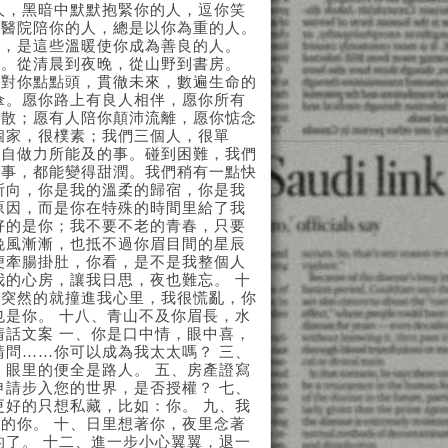
人，黑暗中默默抱緊你的人，逗你笑
在醫院陪你的人，總是以你為重的人。
霾，是這些溫暖使你成為善良的人。
光。從清晨到夜晚，從山野到書房。
，對你點點頭，貫徹未來，數遍生命的
傘。愿你路上有良人相伴，愿你所有
不散；愿有人陪你顛沛流離，愿你惦念
個家，很樸素；我們三個人，很單
各自做力所能及的事。碰到困難，我們
的事，都能變得甜潤。我們稍有一點快
所向，你是我的溫柔的歸宿，你是我
原因，而是你在特殊的時間里給了我
好的是你；我不要不老的青春，只要
晚風漸漸，也抵不過你眉目間的星辰
便牽腸掛肚，你看，是不是我整個人
我的心房，讓我日思，夜也難忘。 十
么突然的就撞進我心里，我很慌亂，你
也是你。 十八、青山不及你眉長，水
情話文案 一、你是口中情，眼中喜，
請問……你可以成為我太太嗎？ 三、
，眼里的便全是路人。 五、房產證寫
申請步入您的世界，是否授權？ 七、
更好的只想私藏，比如：你。 九、我
的你。 十、日里想著你，夜里念著
的了。 十二、進一步小心翼翼，退一