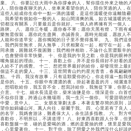
不棄。 六、你要記住大雨中為你撐傘的人，幫你擋住外來之物的
的人，陪你徹夜聊天的人，坐車來看望你的人，陪你哭過的人，
是這些人組成你生命中一點一滴的溫暖，是這些溫暖使你遠離陰
七、我希望有個如你一般的人，如山間清爽的風，如古城溫暖的
一切都沒有關系，只要最后是你就好。一個人終將擁有另一個人
公路牌。 八、愿你三冬暖，愿你春不寒；愿你天黑有燈，下雨有
快樂無需假裝，愿你此生盡興、赤誠善良。愿時光能緩，愿故人
的人能和你道早安，愿你獨闖的日子里不覺得孤單。 九、我們這
純。我們與世無求，與人無爭，只求相聚在一起，相守在一起，
一同承擔，困難就不復困難；我們相伴相助，不論什么苦澀艱辛
樂，也會變得非常快樂。 十、你是我的乍見之歡，你是我的眼神
的嘴角揚起的理由。 十一、喜歡上你，并不是你長得好不好看的
別人給不了的感覺。 十二、想把世界最好的給你，卻發現世上最
一個盜不走的愛人。 十三、這世間青山灼灼星光杳杳，春風翩翩
點點。 十四、我沒有故事，只有這顆愛你的心，你走得遠一點我
都是你的。 十五、你眼中有濃濃的夜，掛起著盈盈的月，傾灑進
六、想唱歌給你，我五音不全，想寫詩給你，我無從下筆，你那
別介意。 十七、細水長流是你，柴米油鹽是你，情深是你，白首
清不似你目澈，跨過山水幾場雨，我一生只一個你。 可愛甜萌的
心中愛，意中人。 二、女朋友筆劃太多，本著去繁存簡的原則，
希望你如錦繡山河。萬人向往，卻屬于我。 四、心里若有了良人
你的名字，我媽會游泳，難產保大人，余生請多指教。 六、對方
我喜歡你，不明所以，不講道理！ 八、好東西喜歡跟人分享，但
就喜歡盤腿一坐，碰的是愛喝的酒，燃的是愛抽的煙，懷里是愛我
你，心里愛著你。 十一、對于你，除了戀愛之外我們沒什么好談