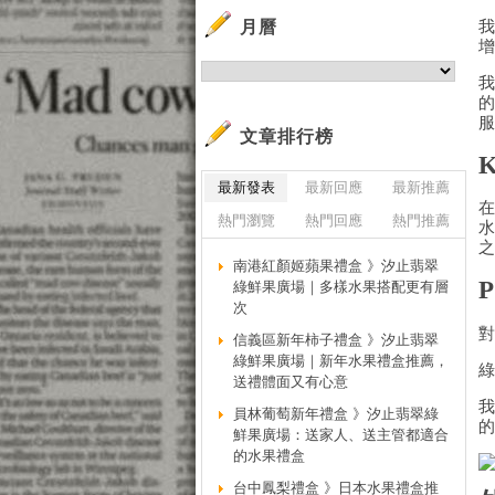
月曆
文章排行榜
最新發表
最新回應
最新推薦
熱門瀏覽
熱門回應
熱門推薦
南港紅顏姬蘋果禮盒 》汐止翡翠
綠鮮果廣場｜多樣水果搭配更有層
次
信義區新年柿子禮盒 》汐止翡翠
綠鮮果廣場｜新年水果禮盒推薦，
送禮體面又有心意
員林葡萄新年禮盒 》汐止翡翠綠
鮮果廣場：送家人、送主管都適合
的水果禮盒
台中鳳梨禮盒 》日本水果禮盒推