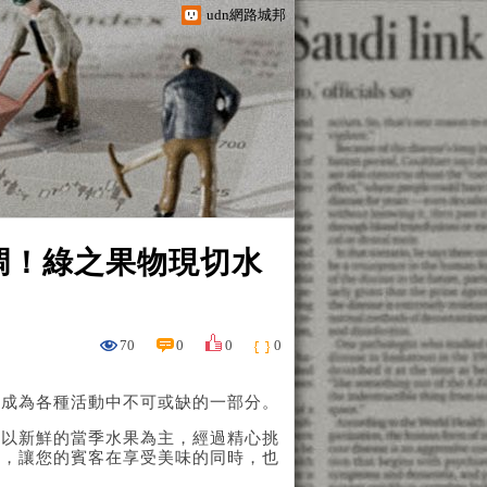
udn網路城邦
調！綠之果物現切水
70
0
0
0
，成為各種活動中不可或缺的一部分。
盤以新鮮的當季水果為主，經過精心挑
盤，讓您的賓客在享受美味的同時，也