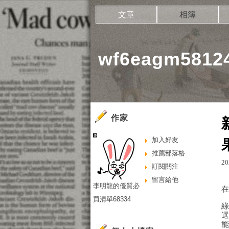
文章
相簿
wf6eagm581
作家
加入好友
推薦部落格
20
訂閱關注
留言給他
李明龍的優質必
買清單68334