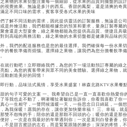
綠之果物的水果切盤注重每一個細節，從水果的品質到擺盤的設
端的視覺效果。無論是多汁的西瓜、香甜的鳳梨，還是清爽的奇
能滿足不同口味的需求，賓客享受各式水果的美味
我們了解不同活動的需求，因此提供靈活的訂製服務，無論是公司
廂或是外燴活動，我們都能根據您的預算和要求，量身訂製專屬
型聚會還是大型宴會，綠之果物都能為您提供高品質、便捷且具
派對到高端的商務活動，綠之果物的水果切盤都是健康與品味的
此外，我們的配送服務也是您的最佳選擇。我們確保每一份水果
動中的餐飲準備而煩惱。選擇綠之果物，讓我們為您分擔餐飲準
功。
現在就行動吧！立即聯絡我們，為您的下一場活動預訂專屬的綠
的亮點，為您的賓客帶來與眾不同的美食體驗。選擇綠之果物，
的活動創造美好的回憶！
立即行動，品味法式風情，享受水果盛宴！林森北路KTV水果餐
甜甜的句子可愛的文案 一、我希望自己是一直一直喜歡你熱愛你
老了等我也走不動了，咧著嘴扯著皺紋告訴你，你看我喜歡了你一
顆真心一生相守，一聲問候溫暖一天，一份思念日日綿延，一個
寒，為我保暖！愿我的存在，讓你更加快樂幸福！ 三、幸福，就
是那雙不怨悔的手；陪你的還是那顆不回頭的心；暖你的還是那份
運便好，一次是在我最好的年華遇到你；一次是直到白發蒼蒼，你
行，不是甜言蜜語的左右，而是緊緊跟隨的腳步；深深的疼惜，