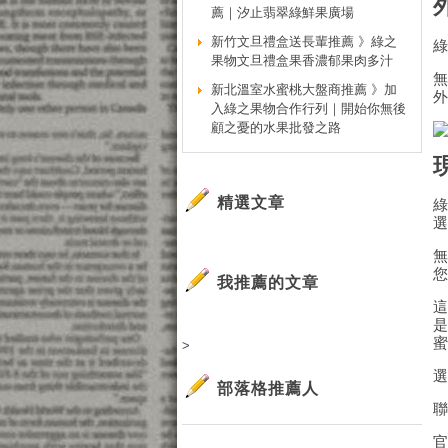
薦｜汐止翡翠綠鮮果廣場
新竹文旦禮盒送長輩推薦 》綠之
果物文旦禮盒果香濃郁果肉多汁
新北溫室水蜜桃大盤商推薦 》加
入綠之果物合作行列｜開始你無後
顧之憂的水果批發之路
精選文章
我推薦的文章
>
部落格推薦人
聯