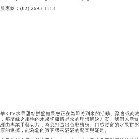
服專線：(02) 2693-1118
萬華KTV水果甜點拼盤如果您正在為即將到來的活動、聚會或商
擇，那麼綠之果物的水果切盤將是您的理想解決方案。我們以新
並經由專業手藝切片，為您打造出色彩繽紛、口感豐富的水果拼
健康的選擇，能為您的賓客帶來滿滿的驚喜與滿足。