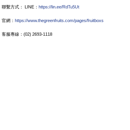
聯繫方式： LINE：
https://lin.ee/RdTu5Ut
官網：
https://www.thegreenfruits.com/pages/fruitboxs
客服專線：(02) 2693-1118