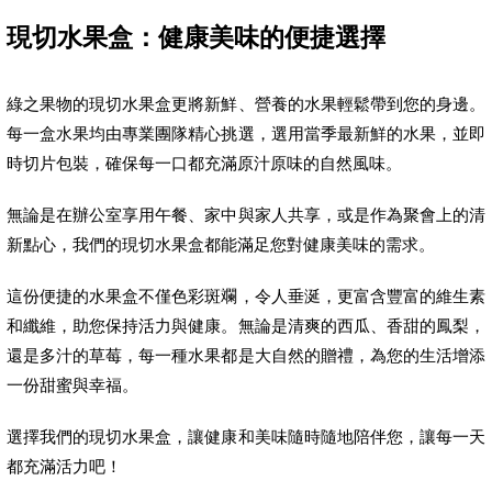
現切水果盒：健康美味的便捷選擇
綠之果物的現切水果盒更將新鮮、營養的水果輕鬆帶到您的身邊。
每一盒水果均由專業團隊精心挑選，選用當季最新鮮的水果，並即
時切片包裝，確保每一口都充滿原汁原味的自然風味。
無論是在辦公室享用午餐、家中與家人共享，或是作為聚會上的清
新點心，我們的現切水果盒都能滿足您對健康美味的需求。
這份便捷的水果盒不僅色彩斑斕，令人垂涎，更富含豐富的維生素
和纖維，助您保持活力與健康。無論是清爽的西瓜、香甜的鳳梨，
還是多汁的草莓，每一種水果都是大自然的贈禮，為您的生活增添
一份甜蜜與幸福。
選擇我們的現切水果盒，讓健康和美味隨時隨地陪伴您，讓每一天
都充滿活力吧！