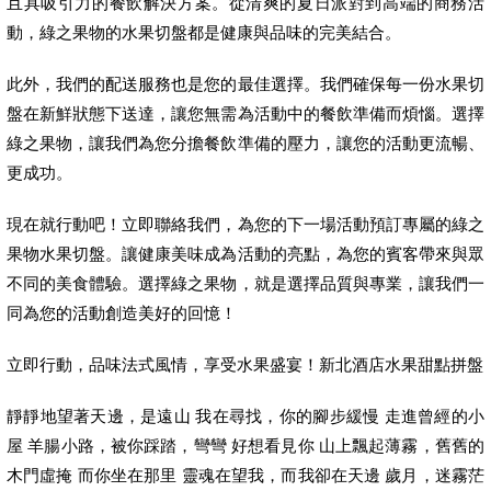
且具吸引力的餐飲解決方案。從清爽的夏日派對到高端的商務活
動，綠之果物的水果切盤都是健康與品味的完美結合。
此外，我們的配送服務也是您的最佳選擇。我們確保每一份水果切
盤在新鮮狀態下送達，讓您無需為活動中的餐飲準備而煩惱。選擇
綠之果物，讓我們為您分擔餐飲準備的壓力，讓您的活動更流暢、
更成功。
現在就行動吧！立即聯絡我們，為您的下一場活動預訂專屬的綠之
果物水果切盤。讓健康美味成為活動的亮點，為您的賓客帶來與眾
不同的美食體驗。選擇綠之果物，就是選擇品質與專業，讓我們一
同為您的活動創造美好的回憶！
立即行動，品味法式風情，享受水果盛宴！新北酒店水果甜點拼盤
靜靜地望著天邊，是遠山 我在尋找，你的腳步緩慢 走進曾經的小
屋 羊腸小路，被你踩踏，彎彎 好想看見你 山上飄起薄霧，舊舊的
木門虛掩 而你坐在那里 靈魂在望我，而我卻在天邊 歲月，迷霧茫