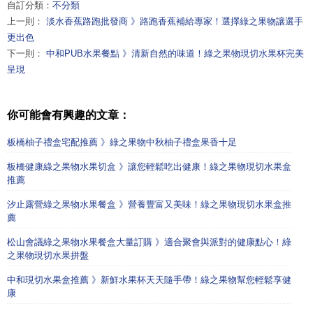
自訂分類：
不分類
上一則：
淡水香蕉路跑批發商 》路跑香蕉補給專家！選擇綠之果物讓選手
更出色
下一則：
中和PUB水果餐點 》清新自然的味道！綠之果物現切水果杯完美
呈現
你可能會有興趣的文章：
板橋柚子禮盒宅配推薦 》綠之果物中秋柚子禮盒果香十足
板橋健康綠之果物水果切盒 》讓您輕鬆吃出健康！綠之果物現切水果盒
推薦
汐止露營綠之果物水果餐盒 》營養豐富又美味！綠之果物現切水果盒推
薦
松山會議綠之果物水果餐盒大量訂購 》適合聚會與派對的健康點心！綠
之果物現切水果拼盤
中和現切水果盒推薦 》新鮮水果杯天天隨手帶！綠之果物幫您輕鬆享健
康