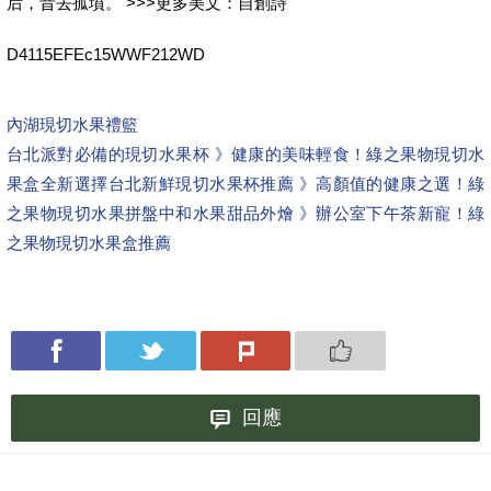
后，昔去孤墳。 >>>更多美文：自創詩
D4115EFEc15WWF212WD
內湖現切水果禮籃
台北派對必備的現切水果杯 》健康的美味輕食！綠之果物現切水
果盒全新選擇
台北新鮮現切水果杯推薦 》高顏值的健康之選！綠
之果物現切水果拼盤
中和水果甜品外燴 》辦公室下午茶新寵！綠
之果物現切水果盒推薦
回應