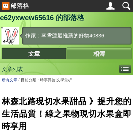
e62yxwew65616 的部落格
作家：李雪蓮最推薦的好物40836
文章
相簿
文章列表
所有文章
/
目前分類：時事評論|文學賞析
林森北路現切水果甜品 》提升您的
生活品質！綠之果物現切水果盒即
時享用