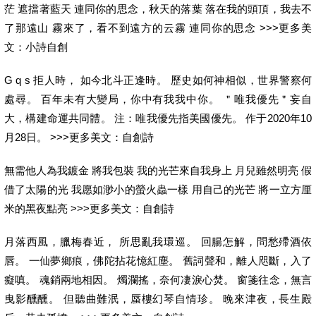
茫 遮擋著藍天 連同你的思念，秋天的落葉 落在我的頭頂，我去不
了那遠山 霧來了，看不到遠方的云霧 連同你的思念 >>>更多美
文：小詩自創
G q s 拒人時， 如今北斗正逢時。 歷史如何神相似，世界警察何
處尋。 百年未有大變局，你中有我我中你。 ＂唯我優先＂妄自
大，構建命運共同體。 注：唯我優先指美國優先。 作于2020年10
月28日。 >>>更多美文：自創詩
無需他人為我鍍金 將我包裝 我的光芒來自我身上 月兒雖然明亮 假
借了太陽的光 我愿如渺小的螢火蟲一樣 用自己的光芒 將一立方厘
米的黑夜點亮 >>>更多美文：自創詩
月落西風，臘梅春近， 所思亂我環巡。 回腸怎解，問愁殢酒依
唇。 一仙夢鄉痕，佛陀拈花憶紅塵。 舊詞聲和，離人咫斷，入了
癡嗔。 魂銷兩地相因。 燭瀾搖，奈何凄淚心焚。 窗箋往念，無言
曳影醺醺。 但聽曲難泯，蜃樓幻琴自情珍。 晚來津夜，長生殿