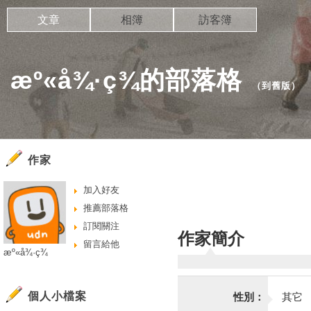
文章
相簿
訪客簿
æº«å¾·ç¾的部落格
（
到舊版
）
作家
加入好友
推薦部落格
訂閱關注
作家簡介
留言給他
æº«å¾·ç¾
個人小檔案
性別：
其它