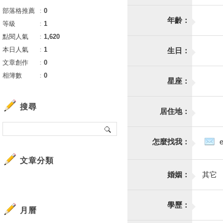
部落格推薦
：
0
年齡：
等級
：
1
點閱人氣
：
1,620
本日人氣
：
1
生日：
文章創作
：
0
相簿數
：
0
星座：
搜尋
居住地：
怎麼找我：
文章分類
婚姻：
其它
學歷：
月曆