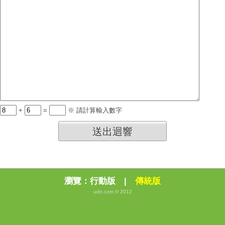
+
=
※ 請計算輸入數字
送出迴響
瀏覽：
行動版
|
傳統版
udn.com © 2012