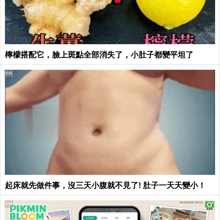
檸檬搭配它，臉上斑點全部消失了，小肚子都變平坦了
PR
起床就先做件事，沒三天小腹就不見了! 肚子一天天變小！
PR