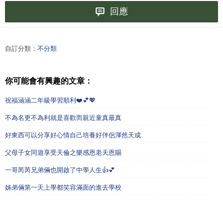
回應
自訂分類：
不分類
你可能會有興趣的文章：
祝福涵涵二年級學習順利❤️💕💖
不為名更不為利就是喜歡而親近童真最真
好東西可以分享好心情自己培養好伴侶渾然天成
父母子女同遊享受天倫之樂感恩老天恩賜
一哥芮芮兄弟倆也開啟了中學人生👍💕
姊弟倆第一天上學都笑容滿面的進去學校