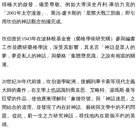
得極大的啟發，備受尊敬。例如大導演史丹利
‧
庫伯力克的
「
2001
年太空漫遊」、喬治
‧
盧卡斯的「星際大戰三部曲」即引
用坎伯的神話觀念拍攝完成。
坎伯曾於
1943
年在波林根基金會（榮格學術研究構）參與編書
工作並鑽研榮格學說，深受其影響，其名言「神話是眾人的
夢，夢是私人的神話」與榮格「集體潛意識」之說有相當的關
連。
20
世紀
30
年代前後，坎伯遊學歐洲，接觸到畢卡索等現代主義
大師的畫作，在文學上也認識到喬哀思、艾略特、湯瑪斯
‧
曼等
巨擘的作品，使他逐漸理解到「象徵符號」與「神話迷思」之
間結合的道理。並發現了內在於神話、藝術與文學中的不朽問
題。從此，窮一生之力研究神話，尋找他內在那個不朽的英
雄。