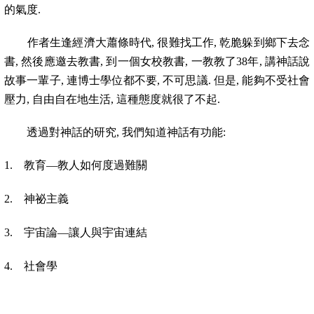
的氣度
.
作者生逢經濟大蕭條時代
,
很難找工作
,
乾脆躲到鄉下去念
書
,
然後應邀去教書
,
到一個女校教書
,
一教教了
38
年
,
講神話說
故事一輩子
,
連博士學位都不要
,
不可思議
.
但是
,
能夠不受社會
壓力
,
自由自在地生活
,
這種態度就很了不起
.
透過對神話的研究
,
我們知道神話有功能
:
1.
教育
—
教人如何度過難關
2.
神祕主義
3.
宇宙論
—
讓人與宇宙連結
4.
社會學