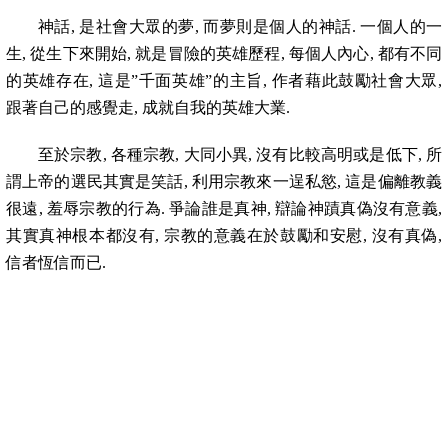
神話
,
是社會大眾的夢
,
而夢則是個人的神話
.
一個人的一
生
,
從生下來開始
,
就是冒險的英雄歷程
,
每個人內心
,
都有不同
的英雄存在
,
這是
”
千面英雄
”
的主旨
,
作者藉此鼓勵社會大眾
,
跟著自己的感覺走
,
成就自我的英雄大業
.
至於宗教
,
各種宗教
,
大同小異
,
沒有比較高明或是低下
,
所
謂上帝的選民其實是笑話
,
利用宗教來一逞私慾
,
這是偏離教義
很遠
,
羞辱宗教的行為
.
爭論誰是真神
,
辯論神蹟真偽沒有意義
,
其實真神根本都沒有
,
宗教的意義在於鼓勵和安慰
,
沒有真偽
,
信者恆信而已
.