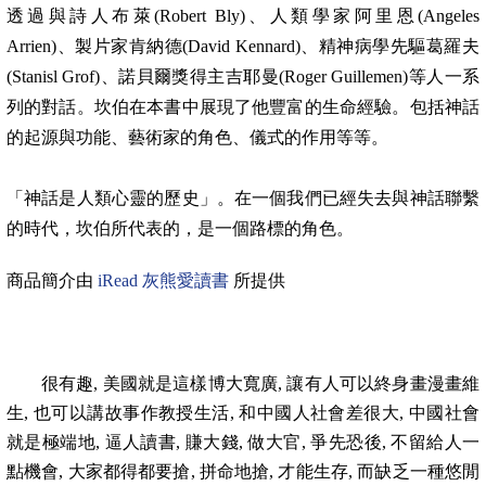
透過與詩人布萊
(Robert Bly)
、人類學家阿里恩
(Angeles
Arrien)
、製片家肯納德
(David Kennard)
、精神病學先驅葛羅夫
(Stanisl Grof)
、諾貝爾獎得主吉耶曼
(Roger Guillemen)
等人一系
列的對話。坎伯在本書中展現了他豐富的生命經驗。包括神話
的起源與功能、藝術家的角色、儀式的作用等等。
「神話是人類心靈的歷史」。在一個我們已經失去與神話聯繫
的時代，坎伯所代表的，是一個路標的角色。
商品簡介由
iRead
灰熊愛讀書
所提供
很有趣
,
美國就是這樣博大寬廣
,
讓有人可以終身畫漫畫維
生
,
也可以講故事作教授生活
,
和中國人社會差很大
,
中國社會
就是極端地
,
逼人讀書
,
賺大錢
,
做大官
,
爭先恐後
,
不留給人一
點機會
,
大家都得都要搶
,
拼命地搶
,
才能生存
,
而缺乏一種悠閒