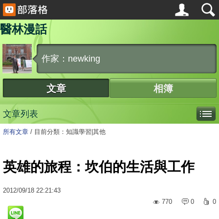
醫林漫話
作家：newking
文章
相簿
文章列表
所有文章
/
目前分類：知識學習|其他
英雄的旅程：坎伯的生活與工作
2012
/
09
/
18
22:21:43
770
0
0