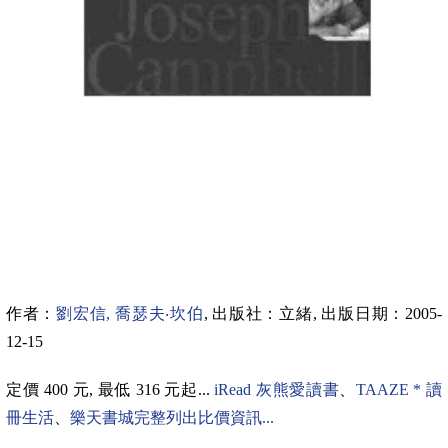
作者：
劉宏信,
喬瑟夫‧
坎伯
,
出版社：立緒
,
出版日期：
2005-
12-15
定價
400
元
,
最低
316
元起
...
iRead
灰熊愛讀書
、
TAAZE *
讀
冊生活
、
樂天書城
完整列出比價資訊...