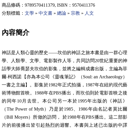
商品條碼：
9789570411379, ISBN
：
9570411376
分類標籤：
文學
»
中文書
»
總論
»
宗教
»
人文
內容簡介
神話是人類心靈的歷史
——
坎伯的神話之旅本書是由一群心理
學、人類學、文學、電影製作人等，共同訪問
20
世紀重要的神
話學大師喬瑟夫坎伯的影集，並將之編輯成書出版，主編為菲
爾
‧
柯西諾【亦為本公司《靈魂筆記》（
Soul: an Archaeology
）
一書之主編】。影集於
1982
年正式拍攝，
1987
年在紐約現代藝
術博物館首映。
1988
年在
PBS
播出，而坎伯則於電影首映之後
的同年
10
月去世。本公司另一本於
1995
年出版的《神話》
（
The Power of Myth
）乃是於
1985
、
1986
年由名記者莫比爾
（
Bill Moyers
）所做的訪問， 於
1988
年在
PBS
播出。這二部影
片的前後播出皆引起熱烈的迴響。本書與上述已出版的中譯