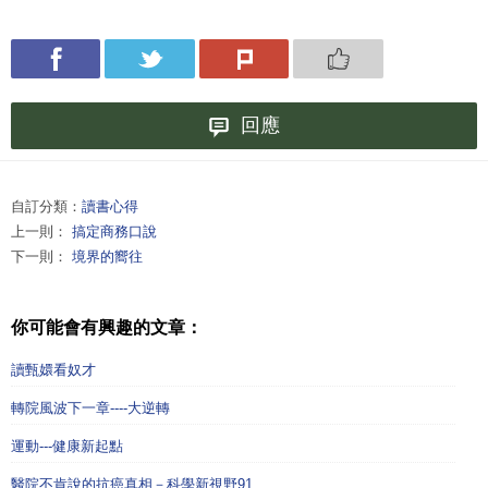
回應
自訂分類：
讀書心得
上一則：
搞定商務口說
下一則：
境界的嚮往
你可能會有興趣的文章：
讀甄嬛看奴才
轉院風波下一章----大逆轉
運動---健康新起點
醫院不肯說的抗癌真相－科學新視野91