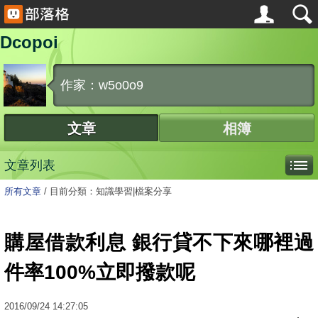
Dcopoi
作家：w5o0o9
文章
相簿
文章列表
所有文章
/
目前分類：知識學習|檔案分享
購屋借款利息 銀行貸不下來哪裡過
件率100%立即撥款呢
2016
/
09
/
24
14:27:05