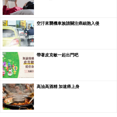
PR
空汙來襲機車族請關注癌細胞入侵
PR
帶著皮克敏一起出門吧
PR
高油高酒精 加速癌上身