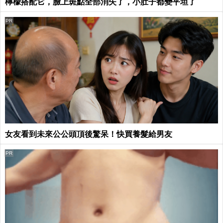
檸檬搭配它，臉上斑點全部消失了，小肚子都變平坦了
PR
女友看到未來公公頭頂後驚呆！快買養髮給男友
PR