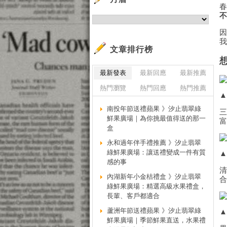
文章排行榜
最新發表
最新回應
最新推薦
熱門瀏覽
熱門回應
熱門推薦
南投年節送禮蘋果 》汐止翡翠綠
鮮果廣場｜為你挑最值得送的那一
盒
永和過年伴手禮推薦 》汐止翡翠
綠鮮果廣場：讓送禮變成一件有質
感的事
內湖新年小金桔禮盒 》汐止翡翠
綠鮮果廣場：精選高級水果禮盒，
長輩、客戶都適合
蘆洲年節送禮蘋果 》汐止翡翠綠
鮮果廣場｜季節鮮果直送，水果禮