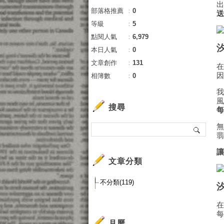
部落格推薦
：
0
等級
：
5
點閱人氣
：
6,979
本日人氣
：
0
文章創作
：
131
相簿數
：
0
搜尋
文章分類
不分類(119)
月曆