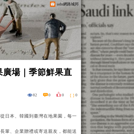
udn網路城邦
果廣場｜季節鮮果直
82
0
0
0
，從日本、韓國到臺灣在地果園，每一
訪長輩、企業贈禮或寄送親友，都能送