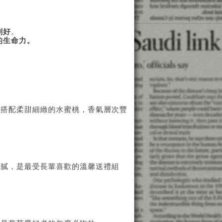
剛好
。
的生命力。
，搭配柔甜細緻的水蜜桃，香氣層次豐
不膩，是最受長輩喜歡的溫馨送禮組