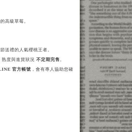
感的高級草莓。
年節送禮的人氣櫻桃王者。
、熟度與進貨狀況
不定期完售
。
LINE 官方帳號
，會有專人協助您確