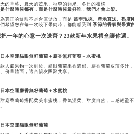
春天的草莓、夏天的芒果、秋季的蘋果、冬日的柑橘
不是什麼時候都有，而是什麼時候最好吃，我們才會上架。
因為真正的鮮甜不是倉庫儲放，而是
當季現採、產地直送、熟度
我們希望您在每一次咬下果肉時，都能感受到
季節的香氣與果實
想把一年的心意一次送齊？23款新年水果禮盒讓你選。
▲
日本空運貓眼無籽葡萄＋麝香無籽葡萄＋水蜜桃
三款人氣果物一次到位。貓眼葡萄果香濃郁、麝香葡萄皮薄多汁
富、份量體面，適合親友團聚共享。
▲
日本空運麝香無籽葡萄＋水蜜桃
清甜麝香葡萄搭配柔美水蜜桃，香氣溫柔、甜度自然，口感輕盈
合。
▲
日本空運貓眼無籽葡萄