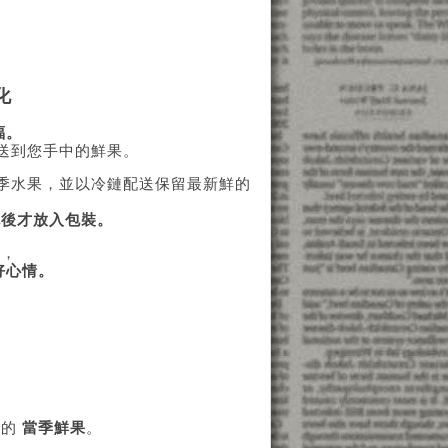
化
福。
送到您手中的鮮果。
季水果，並以冷鏈配送保留最新鮮的
挑後才放入包裝。
人，
好心情。
。
嚐的
當季鮮果
。