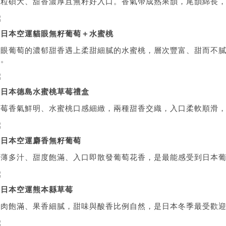
果粒碩大、甜香濃厚且無籽好入口。香氣帶成熟果韻，尾韻綿長
▲
日本空運貓眼無籽葡萄＋水蜜桃
貓眼葡萄的濃郁甜香遇上柔甜細膩的水蜜桃，層次豐富、甜而不
合。
▲
日本德島水蜜桃草莓禮盒
草莓香氣鮮明、水蜜桃口感細緻，兩種甜香交織，入口柔軟順滑
▲
日本空運麝香無籽葡萄
皮薄多汁、甜度飽滿、入口即散發葡萄花香，是最能感受到日本
▲
日本空運熊本縣草莓
果肉飽滿、果香細膩，甜味與酸香比例自然，是日本冬季最受歡