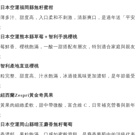
▲
日本空運福岡縣無籽蜜柑
皮薄多汁、甜度高，入口柔和不刺激，清新爽口，是過年送「平
▲
日本空運熊本縣草莓＋智利手挑櫻桃
草莓鮮香、櫻桃飽滿，一酸一甜搭配有層次，特別適合家庭與親
▲
智利產地直送櫻桃
果粒完整、甜度高、汁水飽滿，冰過後風味更加濃郁，是年節最
▲
紐西蘭Zespri
黃金奇異果
金黃果肉細緻柔軟，甜中帶微酸，富含維 C，日常補充營養與新
▲
日本空運岡山縣晴王麝香無籽葡萄
甜香濃郁、果粒飽滿、口感如蜜般滑順，是麝香葡萄中的頂級代