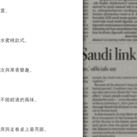
之選。
的水蜜桃款式。
層次與果香樂趣。
者不能錯過的風味。
宴席與走春桌上最亮眼。