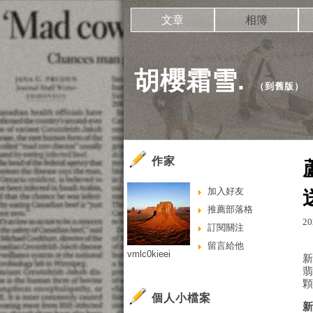
文章
相簿
胡櫻霜雪.
（
到舊版
）
作家
加入好友
推薦部落格
20
訂閱關注
留言給他
vmlc0kieei
個人小檔案