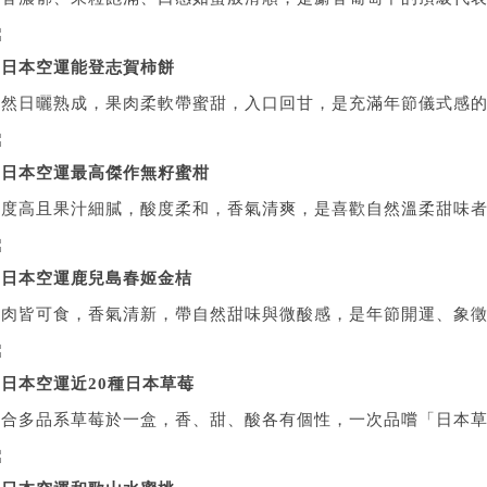
▲
日本空運能登志賀柿餅
天然日曬熟成，果肉柔軟帶蜜甜，入口回甘，是充滿年節儀式感
▲
日本空運最高傑作無籽蜜柑
甜度高且果汁細膩，酸度柔和，香氣清爽，是喜歡自然溫柔甜味
▲
日本空運鹿兒島春姬金桔
皮肉皆可食，香氣清新，帶自然甜味與微酸感，是年節開運、象
▲
日本空運近20種日本草莓
集合多品系草莓於一盒，香、甜、酸各有個性，一次品嚐「日本