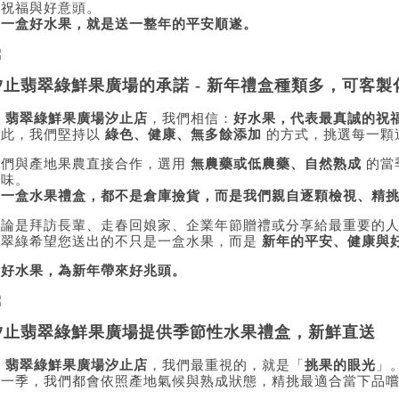
出祝福與好意頭。
送一盒好水果，就是送一整年的平安順遂。
汐止翡翠綠鮮果廣場的承諾 - 新年禮盒種類多，可客製
在
翡翠綠鮮果廣場汐止店
，我們相信：
好水果，代表最真誠的祝
因此，我們堅持以
綠色、健康、無多餘添加
的方式，挑選每一顆
我們與產地果農直接合作，選用
無農藥或低農藥、自然熟成
的當
風味。
每一盒水果禮盒，都不是倉庫撿貨，而是我們親自逐顆檢視、精
無論是拜訪長輩、走春回娘家、企業年節贈禮或分享給最重要的
翡翠綠希望您送出的不只是一盒水果，而是
新年的平安、健康與
讓好水果，為新年帶來好兆頭。
汐止翡翠綠鮮果廣場提供季節性水果禮盒，新鮮直送
在
翡翠綠鮮果廣場汐止店
，我們最重視的，就是「
挑果的眼光
」
每一季，我們都會依照產地氣候與熟成狀態，精挑最適合當下品