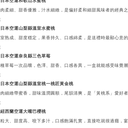
▲
日本空運和歌山水蜜桃
果肉柔細、甜香優雅，汁水細緻，是偏好柔和細甜風味者的經典
▲
日本空運山梨縣溫室水蜜桃
溫室熟成、甜度穩定，果香持久、口感綿柔，是送禮時最顯心意
▲
日本空運奈良縣三色草莓
三種草莓一次品嚐，色澤、甜香、口感各異，一盒就能感受味覺
▲
日本空運山梨縣溫室桃一桃匠黃金桃
果肉細緻帶蜜香，甜味溫潤圓順，尾韻清爽，是「黃桃系」愛好
▲
紐西蘭空運大嘴巴櫻桃
果粒大、甜度高、咬下多汁，口感飽滿扎實，直接吃就很過癮，