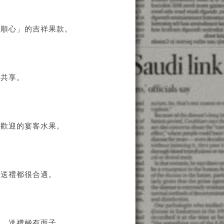
安順心」的吉祥果款。
友共享。
受歡迎的宴客水果。
年送禮都很合適。
表，送禮極有面子。