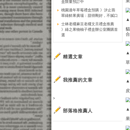
盒限量預訂中
桃園過年草莓禮盒預購 》汐止翡
翠綠鮮果廣場：甜得剛好，不膩口
士林老欉麻豆老欉文旦禮盒推薦
》綠之果物柚子禮盒辦公室團購首
選
精選文章
我推薦的文章
>
部落格推薦人