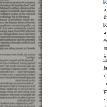
加
L
ht