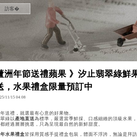
訪客�
蘆洲年節送禮蘋果 》汐止翡翠綠鮮
送，水果禮盒限量預訂中
25
/
11
/
15
04
:
08
新年送禮，就選最有心意的好果物。
翡翠綠以
產地直送
為標準，嚴選當季鮮採、口感細緻的頂級水果
顆都經過層層挑選，只為呈現最自然的新鮮甜度。
新年水果禮盒
皆採用質感手提禮盒包裝，體面不浮誇，無論是拜