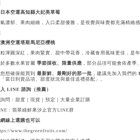
▲
日本空運高知縣大妃美草莓
香氣濃郁、果肉細緻，入口柔甜優雅，是視覺與味覺都充滿精緻
▲
澳洲空運塔斯馬尼亞櫻桃
果粒渾圓深紅，果肉緊實、甜中帶花香，冷藏食用風味更佳，是
由於多數水果皆屬
季節採收、限量供應
，部分品項可能會依產季
若您想確保能買到
最新鮮、最剛好的那一批
，建議先加入我們的
認「當日到貨品項、甜度狀況與最佳送禮搭配」。
入 LINE 諮詢（推薦）
可詢問：甜度｜現貨｜預定｜大量企業訂購
INE：
翡翠綠鮮果汐止官方LINE群
官網線上選購也可以
tps://www.thegreenfruits.com/