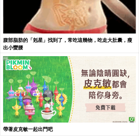
腹部脂肪的「剋星」找到了，常吃這幾物，吃走大肚囊，瘦
出小蠻腰
PR
帶著皮克敏一起出門吧