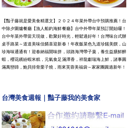
【豔子藤就是愛美食精選文】２０２４年菜外帶台中預購推薦！台
中除夕圍爐餐廳【漁人船釣海鮮餐廳】台中外帶年菜預訂開始囉！
台中年菜外帶當天現做，歡聚好時光，輕鬆過好年！台灣味台式辦
桌手路菜～道道美味佳餚喜迎新春！年夜飯菜色九道珍饈美饌，山
珍海味通通有！迎春納福開味拼，頭路海灣帶子羹，養生益膳鮮醉
蝦，櫻花繽紛蝦米糕，元氣食足滿潭香，祥龍獻瑞海上鮮，諸事圓
滿萬巒蹄，鮑貝排骨栗子燒，雨來芙蓉美福袋～家家團圓過新年！
台灣美食週報｜豔子藤我的美食家