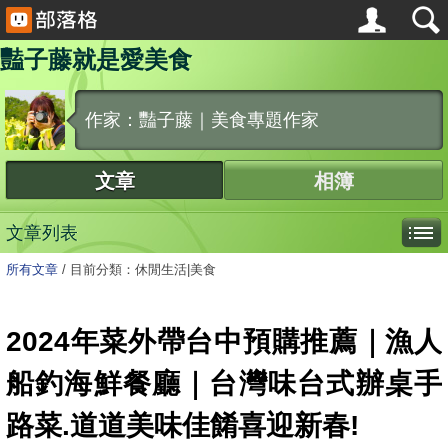
豔子藤就是愛美食
作家：豔子藤｜美食專題作家
文章
相簿
文章列表
所有文章
/
目前分類：休閒生活|美食
2024年菜外帶台中預購推薦｜漁人
船釣海鮮餐廳｜台灣味台式辦桌手
路菜.道道美味佳餚喜迎新春!