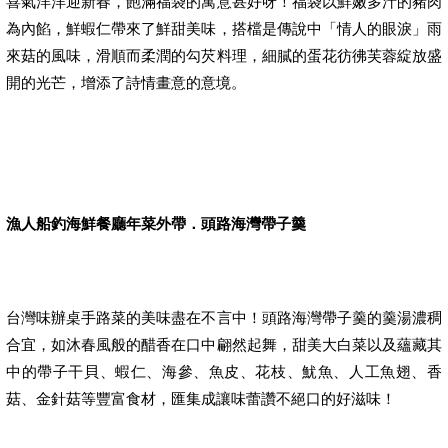
喜氣洋洋迎新春，飽滿福袋的寓意甚好呀！福袋以鮮嫩多汁的豬肉
為內餡，鮮蝦仁帶來了鮮甜美味，搭檔是傳說中「情人的眼淚」雨
來菇的風味，滑順而柔潤的勾芡料理，細膩的蛋花彷彿芙蓉綻放盛
開的光芒，增添了詩情畫意的意境。
漁人船釣海鮮餐廳年菜外帶．頭路海灣帶子羹
台灣味辦桌手路菜的美味盡在不言中！頭路海灣帶子羹的羹湯濃稠
合宜，如沐春風般的醋香在口中翩然起舞，甜美大白菜以及蘊藏其
中的帶子干貝、蝦仁、海參、魚皮、花枝、魷魚、人工魚翅、香
菇、金針菇等豐富食材，匯集成讓味蕾讚不絕口的好滋味！