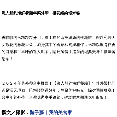
漁人船釣海鮮餐廳年菜外帶．櫻花繽紛蝦米糕
香噴噴的米糕粒粒分明，撒上猶如落英繽紛的櫻花蝦，綴以宛若天
女散花的蔥花香菜，藏身其中的香菇和肉絲相伴，米糕以軟Ｑ黏香
的口感和古早味的迷人風采，闡述師傅手路菜的經典美味！讓味蕾
想念！
２０２４年菜外帶台中推薦！【漁人船釣海鮮餐廳】年菜外帶預訂
皆是當天現做，陪您輕鬆過好年，歡聚美好時光！除夕圍爐餐廳！
台中年菜外帶！台灣味辦桌手路菜，輕鬆愜意團圓吃年夜飯！
撰文／攝影．
豔子藤｜我的美食家