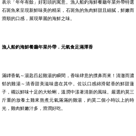
表示「年年有餘」好彩頭的寓意。漁人船釣海鮮餐廳年菜外帶特選
石斑魚來呈現新鮮味美的精采，石斑魚的魚肉鮮甜且細膩，鮮嫩而
滑順的口感，展現華麗的海鮮之味。
漁人船釣海鮮餐廳年菜外帶．元氣食足滿潭香
滿罈香氣～湯匙舀起雞湯的瞬間，香味肆意的撲鼻而來！清澈而濃
郁的雞湯～清香甜美滋味盡在其中。佐以口感綿滑鬆香的鮮甜蓮
子，襯以鮮味十足的大蛤蜊，溫潤中漾著清新的風味。嚴選約莫三
斤重的放養土雞來熬煮元氣滿滿的雞湯，約莫二個小時以上的時
光，雞肉鮮嫩汁多，滑潤好吃。