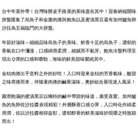
台中年菜外帶！台灣味辦桌手路菜的美味盡在其中！迎春納福開味
拼盤匯集了烏魚子和金棗肉捲與鮑魚以及蜜漬黑豆還有加州鱸魚卵
沙拉為五福臨門的大拼盤。
年節好滋味～細細品味烏魚子的美味。鮮香十足的烏魚子，濃郁的
香氣在口中瀰漫，口感綿滑柔潤，細膩而不黏牙。鮑魚冷盤料理呈
現出Ｑ彈的口感和嚼勁，海味的鮮美甜味縈繞其中。
金桔肉捲出乎意料之外的好吃！入口時迎來金桔的芳香氣味，酸甜
之味席捲而來，伴隨著肉捲的鹹香滋味，奧妙組合展現迷人風采！
圓滑飽滿的蜜漬黑豆以獨特的鹹中帶甜的味道，廣受喜愛。加州鱸
魚的魚卵佐沙拉醬表現精彩！外層酥香口感Ｑ彈，入口時化作綿柔
滑潤，佐以沙拉醬相得益彰，濃郁醇香的鮮美滋味於咀嚼之時脫穎
而出！