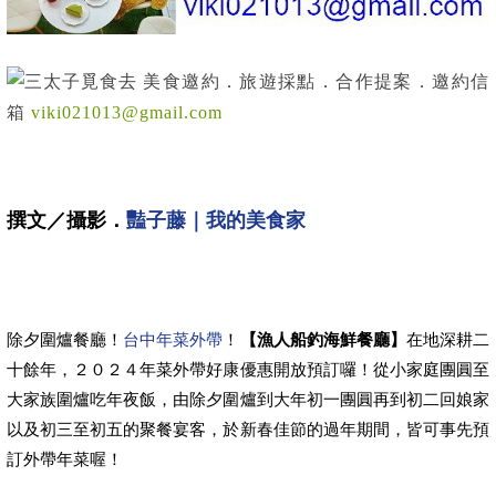
美食邀約．旅遊採點．合作提案．邀約信
箱
viki021013@gmail.com
撰文／攝影．
豔子藤｜我的美食家
除夕圍爐餐廳！
台中年菜外帶
！
【漁人船釣海鮮餐廳】
在地深耕二
十餘年，２０２４年菜外帶好康優惠開放預訂囉！從小家庭團圓至
大家族圍爐吃年夜飯，由除夕圍爐到大年初一團圓再到初二回娘家
以及初三至初五的聚餐宴客，於新春佳節的過年期間，皆可事先預
訂外帶年菜喔！