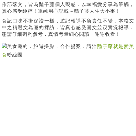
作部落文，皆為豔子藤個人觀感．以幸福愛分享為筆觸，
真心感受純粹！單純用心記載～豔子藤人生大小事！
食記口味不掛保證一樣，遊記報導不負責任不變．本格文
中之精選文為邀約採訪．皆真心感受圖文並茂實況報導．
懇請仔細斟酌參考．真情考量細心閱讀．謝謝收看！
美食邀約．旅遊採點．合作提案．請洽
豔子藤就是愛美
食
粉絲團