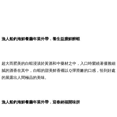
漁人船釣海鮮餐廳年菜外帶．養生益膳鮮醉蝦
超大而肥美的白蝦浸漬於黃酒和中藥材之中，入口時縈繞著優雅細
膩的酒香在其中，白蝦的甜美鮮香襯以Ｑ彈滑嫩的口感，恰到好處
的展露出人間極品的美味。
漁人船釣海鮮餐廳年菜外帶．迎春納福開味拼