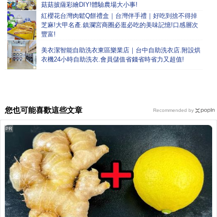
菇菇披薩彩繪DIY!體驗農場大小事!
紅櫻花台灣肉鬆Q餅禮盒｜台灣伴手禮｜好吃到捨不得掉
芝麻!大甲名產.鎮瀾宮商圈必逛必吃的美味記憶!口感層次
豐富!
美衣潔智能自助洗衣東區樂業店｜台中自助洗衣店.附設烘
衣機24小時自助洗衣.會員儲值省錢省時省力又超值!
您也可能喜歡這些文章
Recommended by
PR