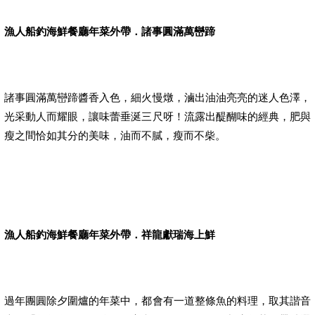
漁人船釣海鮮餐廳年菜外帶．諸事圓滿萬巒蹄
諸事圓滿萬巒蹄醬香入色，細火慢燉，滷出油油亮亮的迷人色澤，
光采動人而耀眼，讓味蕾垂涎三尺呀！流露出醍醐味的經典，肥與
瘦之間恰如其分的美味，油而不膩，瘦而不柴。
漁人船釣海鮮餐廳年菜外帶．祥龍獻瑞海上鮮
過年團圓除夕圍爐的年菜中，都會有一道整條魚的料理，取其諧音