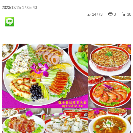
2023
/
12
/
25
17:05:40
14773
0
30