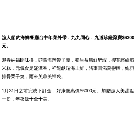
漁人船釣海鮮餐廳台中年菜外帶．九九同心．九道珍饈聚寶$6300
元。
迎春納福開味拼，頭路海灣帶子羹，養生益膳鮮醉蝦，櫻花繽紛蝦
米糕，元氣食足滿潭香，祥龍獻瑞海上鮮，諸事圓滿萬巒蹄，鮑貝
排骨栗子燒，雨來芙蓉美福袋。
1月31日之前完成下訂金，好康優惠價$6000元。加贈漁人美甜點
一份，年夜飯十全十美。