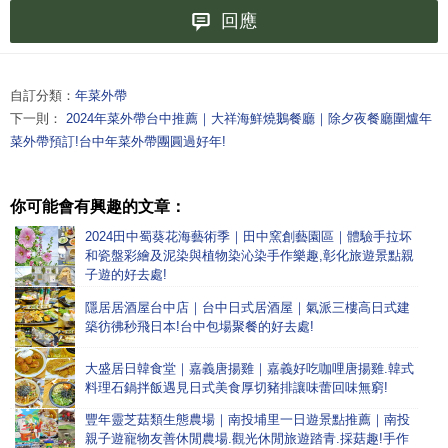
回應
自訂分類：
年菜外帶
下一則：
2024年菜外帶台中推薦｜大祥海鮮燒鵝餐廳｜除夕夜餐廳圍爐年
菜外帶預訂!台中年菜外帶團圓過好年!
你可能會有興趣的文章：
2024田中蜀葵花海藝術季｜田中窯創藝園區｜體驗手拉坏
和瓷盤彩繪及泥染與植物染沁染手作樂趣,彰化旅遊景點親
子遊的好去處!
隱居居酒屋台中店｜台中日式居酒屋｜氣派三樓高日式建
築彷彿秒飛日本!台中包場聚餐的好去處!
大盛居日韓食堂｜嘉義唐揚雞｜嘉義好吃咖哩唐揚雞.韓式
料理石鍋拌飯遇見日式美食厚切豬排讓味蕾回味無窮!
豐年靈芝菇類生態農場｜南投埔里一日遊景點推薦｜南投
親子遊寵物友善休閒農場.觀光休閒旅遊踏青.採菇趣!手作