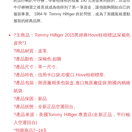
的流行喇叭牛仔褲，帶著他僅有的積蓄 150 元美金來到紐約，而這些
牛仔褲轉賣之後竟就成為他得到了第一筆資金，讓他能夠開始自己的
服裝事業。 1984 年 Tommy Hilfiger 終於問世，成為了美國風格運動
服裝的經典品牌。
?主商品：Tommy Hilfiger 2015男經典Hove桂樹標誌深褐色
皮夾*1
?商品材質：皮革.
?產品顏色：深褐色.如圖
?產品尺寸：單一尺寸.
?產品特色：信用卡口袋,ID窗口.Hove桂樹標章.
?產品包裝：附原廠精美包裝盒.進口無原廠提袋.附國內精緻
紙袋.
?產品保固：新品
?產品狀態：全新正品空運回台。
?產品來源：美國Tommy Hilfiger 專賣店(全新正品，平行輸
入空運回台)
*預購商品7~14天