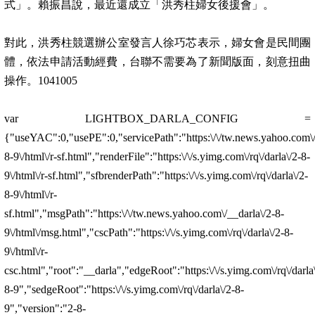
式」。賴振昌說，最近還成立「洪秀柱婦女後援會」。
對此，洪秀柱競選辦公室發言人徐巧芯表示，婦女會是民間團
體，依法申請活動經費，台聯不需要為了新聞版面，刻意扭曲
操作。1041005
var LIGHTBOX_DARLA_CONFIG =
{"useYAC":0,"usePE":0,"servicePath":"https:\/\/tw.news.yahoo.com\/__
8-9\/html\/r-sf.html","renderFile":"https:\/\/s.yimg.com\/rq\/darla\/2-8-
9\/html\/r-sf.html","sfbrenderPath":"https:\/\/s.yimg.com\/rq\/darla\/2-
8-9\/html\/r-
sf.html","msgPath":"https:\/\/tw.news.yahoo.com\/__darla\/2-8-
9\/html\/msg.html","cscPath":"https:\/\/s.yimg.com\/rq\/darla\/2-8-
9\/html\/r-
csc.html","root":"__darla","edgeRoot":"https:\/\/s.yimg.com\/rq\/darla
8-9","sedgeRoot":"https:\/\/s.yimg.com\/rq\/darla\/2-8-
9","version":"2-8-