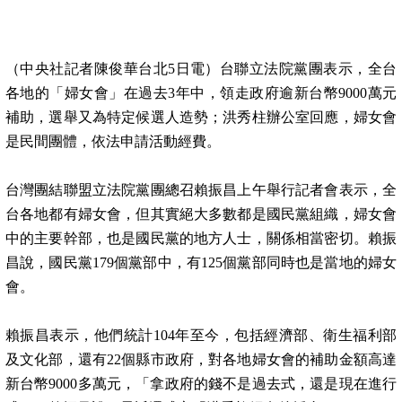
（中央社記者陳俊華台北5日電）台聯立法院黨團表示，全台
各地的「婦女會」在過去3年中，領走政府逾新台幣9000萬元
補助，選舉又為特定候選人造勢；洪秀柱辦公室回應，婦女會
是民間團體，依法申請活動經費。
台灣團結聯盟立法院黨團總召賴振昌上午舉行記者會表示，全
台各地都有婦女會，但其實絕大多數都是國民黨組織，婦女會
中的主要幹部，也是國民黨的地方人士，關係相當密切。賴振
昌說，國民黨179個黨部中，有125個黨部同時也是當地的婦女
會。
賴振昌表示，他們統計104年至今，包括經濟部、衛生福利部
及文化部，還有22個縣市政府，對各地婦女會的補助金額高達
新台幣9000多萬元，「拿政府的錢不是過去式，還是現在進行