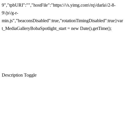
9","tpbURI":"","hostFile":"https:\/\/s.yimg.com\/rq\/darla\/2-8-
9\/js\/g-r-
min.js","beaconsDisabled":true,"rotationTimingDisabled":true}var
t_MediaGalleryBobaSpotlight_start = new Date().getTime();
Description Toggle