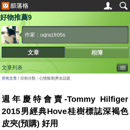
好物推薦9
作家：uqra1fr05s
文章
相簿
文章列表
所有文章
/
目前分類：心情隨筆|男女話題
週年慶特會賣-Tommy Hilfiger
2015男經典Hove桂樹標誌深褐色
皮夾(預購) 好用