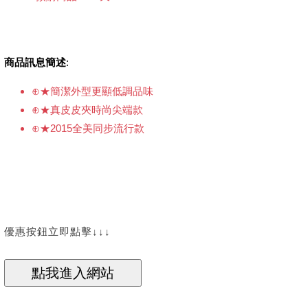
商品訊息簡述
:
⊕★簡潔外型更顯低調品味
⊕★真皮皮夾時尚尖端款
⊕★2015全美同步流行款
優惠按鈕立即點擊↓↓↓