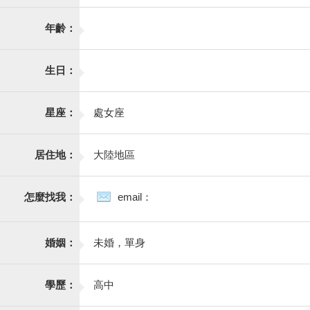
年齡：
生日：
星座：
處女座
居住地：
大陸地區
怎麼找我：
email：
婚姻：
未婚，單身
學歷：
高中