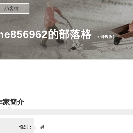
訪客簿
alne856962的部落格
（
到舊版
）
作家簡介
性別：
男