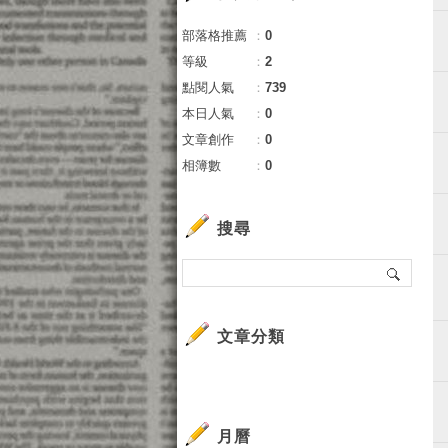
部落格推薦
：
0
等級
：
2
點閱人氣
：
739
本日人氣
：
0
文章創作
：
0
相簿數
：
0
搜尋
文章分類
月曆