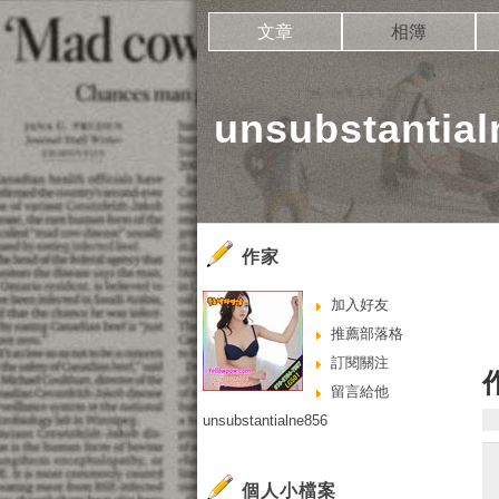
文章
相簿
unsubstanti
作家
加入好友
推薦部落格
訂閱關注
留言給他
unsubstantialne856
個人小檔案