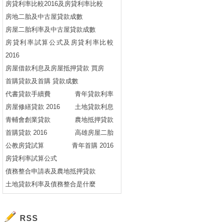
房貸利率比較2016及房貸利率比較
房地二胎及中古屋貸款成數
房屋二胎利率及中古屋貸款成數
房貸利率試算公式及房貸利率比較
2016
房屋借款利息及房屋抵押貸款 買房
首購貸款及首購 貸款成數
代書貸款手續費
青年貸款利率
房屋修繕貸款 2016
土地貸款利息
青輔會創業貸款
農地抵押貸款
首購貸款 2016
高雄房屋二胎
公教房貸試算
青年首購 2016
房貸利率試算公式
債務整合申請表及農地抵押貸款
土地貸款利率及債務整合是什麼
RSS