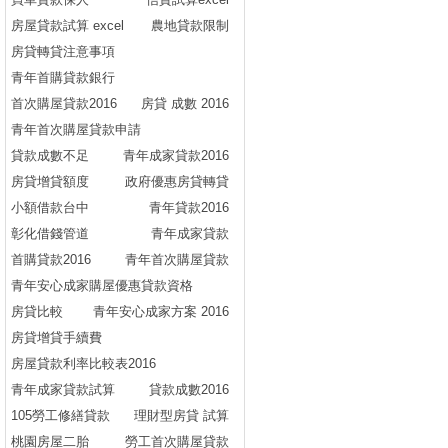
房屋貸款試算 excel
農地貸款限制
房貸轉貸注意事項
青年首購貸款銀行
首次購屋貸款2016
房貸 成數 2016
青年首次購屋貸款申請
貸款成數不足
青年成家貸款2016
房貸增貸額度
政府優惠房貸轉貸
小額借款台中
青年貸款2016
彰化借錢管道
青年成家貸款
首購貸款2016
青年首次購屋貸款
青年安心成家購屋優惠貸款資格
房貸比較
青年安心成家方案 2016
房貸增貸手續費
房屋貸款利率比較表2016
青年成家貸款試算
貸款成數2016
105勞工修繕貸款
理財型房貸 試算
桃園房屋二胎
勞工首次購屋貸款