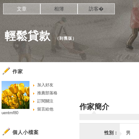
文章
相簿
訪客�
輕鬆貸款
（
到舊版
）
作家
加入好友
推薦部落格
訂閱關注
作家簡介
留言給他
uentmf80
個人小檔案
性別：
男