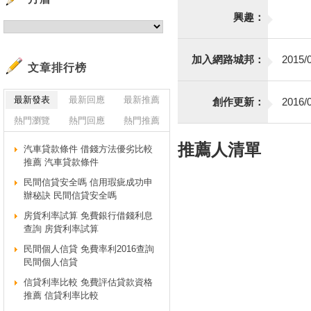
興趣：
加入網路城邦：
2015/0
文章排行榜
最新發表
最新回應
最新推薦
創作更新：
2016/0
熱門瀏覽
熱門回應
熱門推薦
推薦人清單
汽車貸款條件 借錢方法優劣比較
推薦 汽車貸款條件
民間信貸安全嗎 信用瑕疵成功申
辦秘訣 民間信貸安全嗎
房貨利率試算 免費銀行借錢利息
查詢 房貨利率試算
民間個人信貸 免費率利2016查詢
民間個人信貸
信貸利率比較 免費評估貸款資格
推薦 信貸利率比較